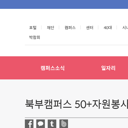
포털
재단
캠퍼스
센터
40대
시
박람회
캠퍼스소식
일자리
북부캠퍼스 50+자원봉사