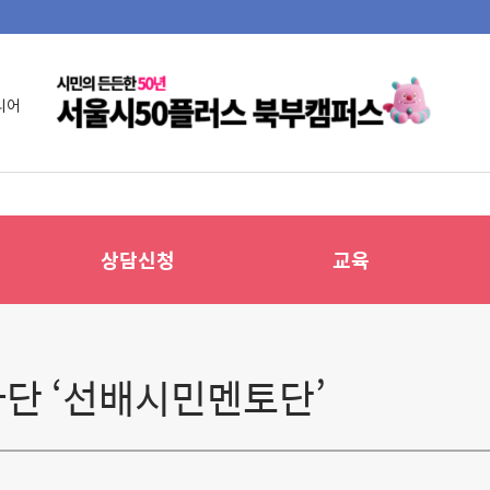
니어
상담신청
교육
단 ‘선배시민멘토단’