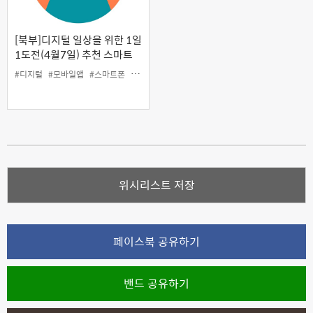
[북부]디지털 일상을 위한 1일
1도전(4월7일) 추천 스마트
폰 앱 활용법
#디지털
#모바일앱
#스마트폰
#어플
위시리스트 저장
페이스북 공유하기
밴드 공유하기