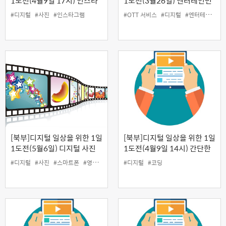
1도전(4월9일 17시) 인스타
1도전(3월26일) 엔터테인먼
그램 : 내가 찍은 사진으로 인
트 사용법(OTT서비스, 음악
#디지털
#사진
#인스타그램
#OTT 서비스
#디지털
#엔터테인먼트 어플
싸 되기
어플, 도서 어플)
[북부]디지털 일상을 위한 1일
[북부]디지털 일상을 위한 1일
1도전(5월6일) 디지털 사진
1도전(4월9일 14시) 간단한
관리, 스마트폰 사진 찍기, 영
코딩 이해하기
#디지털
#사진
#스마트폰
#영상 편집
#디지털
#코딩
상 편집