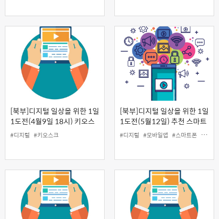
[북부]디지털 일상을 위한 1일
[북부]디지털 일상을 위한 1일
1도전(4월9일 18시) 키오스
1도전(5월12일) 추천 스마트
크 사용법
폰 앱 활용법
#디지털
#키오스크
#디지털
#모바일앱
#스마트폰
#어플