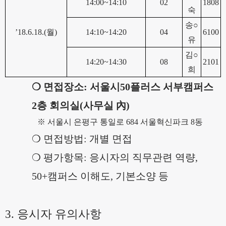
14:00~14:10
02
1808
숙
송
○
’18.6.18.(
월
)
14:10~14:20
04
6100
유
김
○
14:20~14:30
08
2101
희
❍
면접장소
:
서울시
50
플러스 서부캠퍼스
2
층 회의실(사무실 內)
※
서울시 은평구 통일로
684
서울혁신파크
8
동
❍
면접방법
:
개별 면접
❍
평가항목
:
응시자의 직무관련 역량
,
50+
캠퍼스 이해도
,
기본소양 등
3.
응시자 유의사항