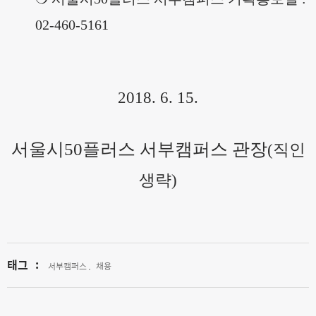
02-460-5161
2018. 6. 15.
서울시
50
플러스 서부캠퍼스 관장
(
직인
생략
)
태그
:
서부캠퍼스 ,
채용