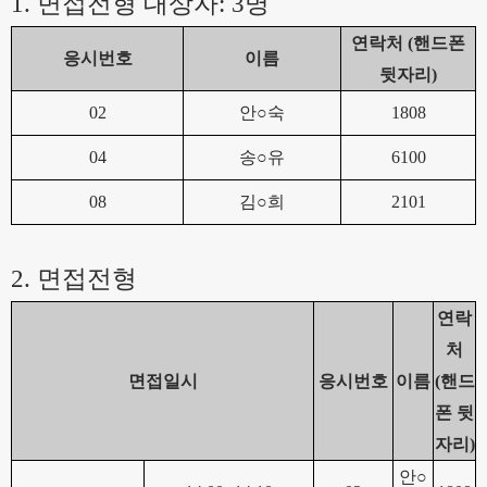
1.
면접전형 대상자
: 3
명
연락처
(
핸드폰
응시번호
이름
뒷자리
)
02
안
○
숙
1808
04
송
○
유
6100
08
김
○
희
2101
2.
면접전형
연락
처
면접일시
응시번호
이름
(
핸드
폰 뒷
자리
)
안
○