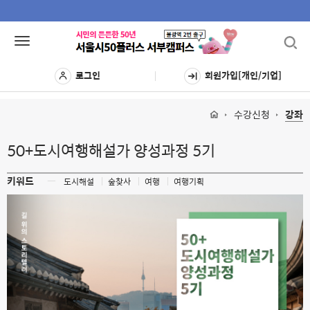
Toggl
Toggle
navig
navigation
로그인
회원가입[개인/기업]
수강신청
강좌
50+도시여행해설가 양성과정 5기
키워드
ㅡ
도시해설
숲찾사
여행
여행기획