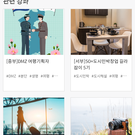
관련 강좌
[중부]DMZ 여행기획자
[서부]50+도시민박창업 길라
잡이 5기
#DMZ
#분단
#생명
#여행
#통일문화
#평화
#도시민박
#도시해설
#여행
#창업