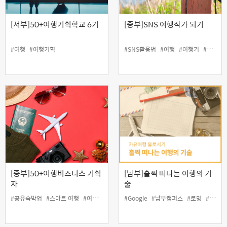
[서부]50+여행기획학교 6기
[중부]SNS 여행작가 되기
#여행
#여행기획
#SNS활용법
#여행
#여행기
#여행사진
[중부]50+여행비즈니스 기획
[남부]훌쩍 떠나는 여행의 기
자
술
#공유숙박업
#스마트 여행
#여행기획
#여행비즈니스
#Google
#남부캠퍼스
#자유여행
#로밍
#맵
#