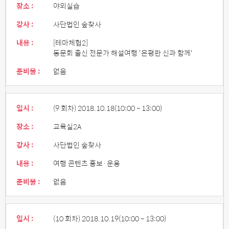
장소 :
야외실습
강사 :
사단법인 숲찾사
내용 :
[테마체험2]
동문회 출신 전문가 해설여행 '은평판 신과 함께'
준비물 :
없음
일시 :
(9 회차) 2018.10.18
(10:00 ~ 13:00)
장소 :
교육실2A
강사 :
사단법인 숲찾사
내용 :
여행 콘텐츠 홍보·운용
준비물 :
없음
일시 :
(10 회차) 2018.10.19
(10:00 ~ 13:00)