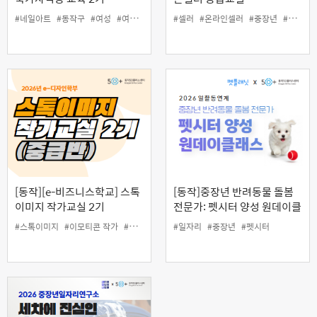
#네일아트
#동작구
#여성
#여성일자리
#일자리
#셀러
#온라인셀러
#창업
#중장년
#창업
[동작][e-비즈니스학교] 스톡
[동작]중장년 반려동물 돌봄
이미지 작가교실 2기
전문가: 펫시터 양성 원데이클
래스 (9월)
#스톡이미지
#이모티콘 작가
#중장년
#취업
#일자리
#중장년
#펫시터