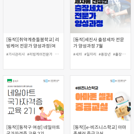
[동작][취약계층돌봄학교] 리
[동작]세진사 출장세차 전문
빙케어 전문가 양성과정(여
가 양성과정 7월
성) 8월
#가사관리사
#리빙케어전문가
#일자리
#중장년
#세차
#일자리
#중장년
#출장세차
[동작][동작구 여성] 네일아트
[동작][e-비즈니스학교] 아마
국가자격증 교육 2기
존셀러 중급교실