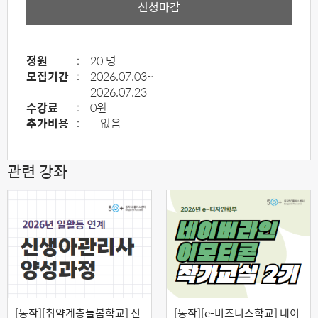
신청마감
정원
:
20 명
모집기간
:
2026.07.03~
2026.07.23
수강료
:
0원
추가비용
:
없음
관련 강좌
[동작][취약계층돌봄학교] 신
[동작][e-비즈니스학교] 네이