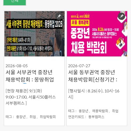
전체
2026-08-05
2026-07-27
서울 서부권역 중장년
서울 동부권역 중장년
채용박람회 : 몽땅취업
채용박람회[신청기간 :
2026
8.25.(화)까지]
[현장 채용관] 9/1(화)
[행사일시 : 8.26(수), 10시-16
9:00~17:00, 서울시50플러스
시]
서부캠퍼스 ]
태그 :
중장년 ,
채용박람회 ,
취업
태그 :
중장년 ,
취업 ,
취업박람회
연관키워드 :
동부캠퍼스