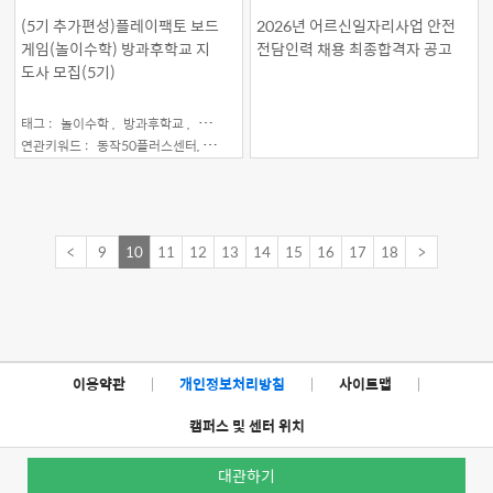
방과후학교 지도사 모집
최종합격자 공고
(5기 추가편성)플레이팩토 보드
2026년 어르신일자리사업 안전
(5기)
게임(놀이수학) 방과후학교 지
전담인력 채용 최종합격자 공고
도사 모집(5기)
태그 :
놀이수학 ,
방과후학교 ,
보드게임 ,
플레이팩토
연관키워드 :
동작50플러스센터,
모집공고,
직업역량강화교육
<
9
10
11
12
13
14
15
16
17
18
>
이용약관
|
개인정보처리방침
|
사이트맵
|
캠퍼스 및 센터 위치
대관하기