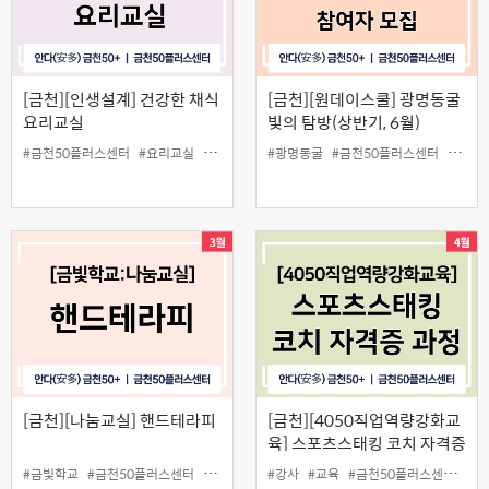
[금천][인생설계] 건강한 채식
[금천][원데이스쿨] 광명동굴
요리교실
빛의 탐방(상반기, 6월)
#금천50플러스센터
#요리교실
#중장년
#광명동굴
#금천50플러스센터
#원데
[금천][나눔교실] 핸드테라피
[금천][4050직업역량강화교
육] 스포츠스태킹 코치 자격증
과정
#금빛학교
#금천50플러스센터
#나눔교실
#무료
#강사
#핸드테라피
#교육
#금천50플러스센터
#늘