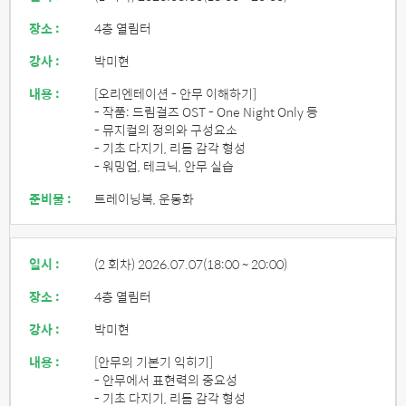
장소 :
4층 열림터
강사 :
박미현
내용 :
[오리엔테이션 - 안무 이해하기]
- 작품: 드림걸즈 OST - One Night Only 등
- 뮤지컬의 정의와 구성요소
- 기초 다지기, 리듬 감각 형성
- 워밍업, 테크닉, 안무 실습
준비물 :
트레이닝복, 운동화
일시 :
(2 회차) 2026.07.07
(18:00 ~ 20:00)
장소 :
4층 열림터
강사 :
박미현
내용 :
[안무의 기본기 익히기]
- 안무에서 표현력의 중요성
- 기초 다지기, 리듬 감각 형성