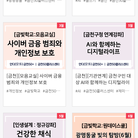
#광명동굴
#금천50플러스센터
#동굴
#야외수업
#AI
#글쓰기
#원데이스쿨
#금천
#인생설계
#금천50플러스센터
[금천][모음교실] 사이버 금융
[금천][기관연계] 금천구민 대
범죄와 개인정보 보호
상 AI와 함께하는 디지털라이
프
#개인정보
#금빛학교
#금천50플러스센터
#모음교실
#AI
#금천50플러스센터
#인생설계
#제미나이
#