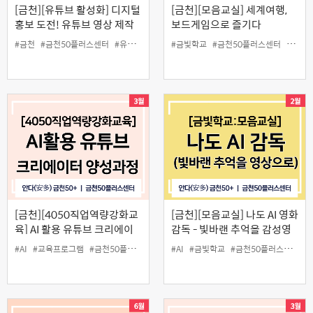
[금천][유튜브 활성화] 디지털
[금천][모음교실] 세계여행,
홍보 도전! 유튜브 영상 제작
보드게임으로 즐기다
A to Z(무료 강좌)
#금천
#금천50플러스센터
#유튜브 촬영
#유튜브 편집
#금빛학교
#금천50플러스센터
#유튜브 활성화
#커뮤니티
#모음
[금천][4050직업역량강화교
[금천][모음교실] 나도 AI 영화
육] AI 활용 유튜브 크리에이
감독 - 빛바랜 추억을 감성영
터 양성 과정
상으로
#AI
#교육프로그램
#금천50플러스센터
#유튜브
#AI
#금빛학교
#일활동사업
#금천50플러스센터
#