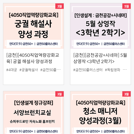
[금천][4050직업역량강화교
[금천][금천공감+시네마] 5월
육] 궁궐 해설사 양성과정
상영작 <3학년 2학기>
#4대궁
#궁궐해설사
#금천50플러스센터
#일활동
#금천50플러스센터
#독립영화
#무료