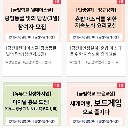
[금천][원데이스쿨] 광명동굴
[금천][인생설계] 혼밥 마스터
빛의 탐방(상반기, 3월)
를 위한 저속노화 요리교실
#광명동굴
#금천50플러스센터
#동굴
#야외수업
#1인가구
#원데이스쿨
#금천50플러스센터
#인생설계
#노화