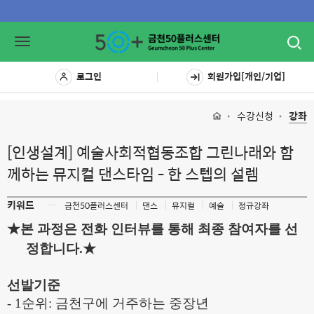
Toggl
Toggle
navig
navigation
로그인
회원가입[개인/기업]
수강신청
강좌
[인생설계] 예술사회적협동조합 그린나래와 함
께하는 뮤지컬 댄스타임 - 한 스텝의 설렘
키워드
ㅡ
금천50플러스센터
댄스
뮤지컬
예술
정규강좌
★본 과정은 전화 인터뷰를 통해 최종 참여자를 선
정합니다.
★
선발기준
- 1
순위
:
금천구에 거주하는 중장년