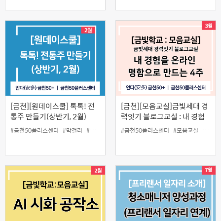
[금천][원데이스쿨] 톡톡! 전
[금천][모음교실]금빛세대 경
통주 만들기(상반기, 2월)
력잇기 블로그교실 : 내 경험
을 온라인 명함으로 만드는 4
#금천50플러스센터
#막걸리
#수제막걸리
#원데이스쿨
#금천50플러스센터
#인생설계
#모음교실
#전통주
#블로
주