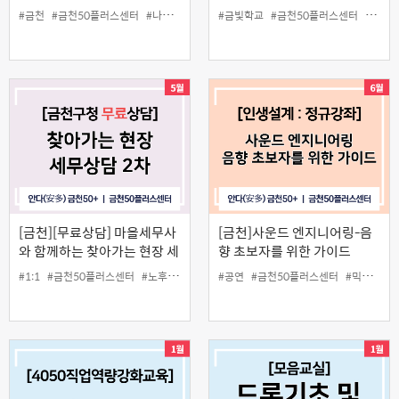
#금천
#금천50플러스센터
#나눔교실
#라떼아트
#금빛학교
#무료
#금천50플러스센터
#모음교
[금천][무료상담] 마을세무사
[금천]사운드 엔지니어링-음
와 함께하는 찾아가는 현장 세
향 초보자를 위한 가이드
무상담 2차
#1:1
#금천50플러스센터
#노후준비
#상담
#공연
#세무상담
#금천50플러스센터
#중장년
#믹서
#사