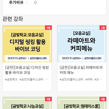
추가비용
:
0
관련 강좌
[금천][모음교실] 디자인 씽킹
[금천][모음교실] 라떼아트와
활용 바이브 코딩
커피 메뉴
#금빛학교
#금천50플러스센터
#모음교실
#인생설계
#금천50플러스센터
#코딩
#라떼
#모음교실