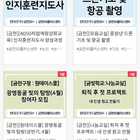
[금천][4050직업역량강화교
[금천][모음교실] 중장년 드론
육] 인지훈련지도사 양성과정
기초 및 항공 촬영
#금천50플러스센터
#노인
#브레인아카데미
#금천50플러스센터
#인지훈련
#일활동사업
#기초
#치매
#드론
#드
[금천][원데이스쿨] 광명동굴
[금천][나눔교실] 퇴직 후 첫
빛의 탐방(상반기, 4월)
프로젝트 : 내 인생 원고 만들
기