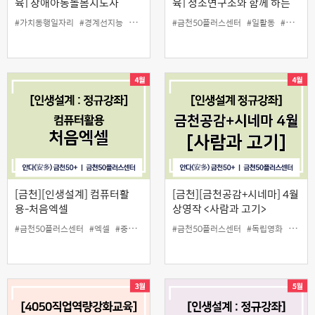
육] 장애아동돌봄지도사
육] 청소연구소와 함께 하는
청소매니저 양성과정(6월)
#가치동행일자리
#경계선지능
#금천50플러스센터
#금천50플러스센터
#일활동
#장애
#일활동
#학생맞춤형
#청소매니저
[금천][인생설계] 컴퓨터활
[금천][금천공감+시네마] 4월
용-처음엑셀
상영작 <사람과 고기>
#금천50플러스센터
#엑셀
#중장년
#컴퓨터활용
#금천50플러스센터
#독립영화
#무료