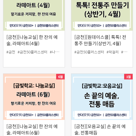
[금천][나눔교실] 한 잔의 예
[금천][원데이스쿨] 톡톡! 전
술, 라떼아트(4월)
통주 만들기(상반기, 4월)
#금천
#금천50플러스센터
#나눔교실
#라떼아트
#금천50플러스센터
#무료
#막걸리
#수제막걸리
[금천][나눔교실] 한 잔의 예
[금천][모음교실] 손 끝의 예
술, 라떼아트(6월)
술, 전통매듭