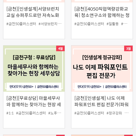
[금천][인생설계]서양브런치
[금천][4050직업역량강화교
교실 슈퍼푸드로만 저속노화
육] 청소연구소와 함께하는 청
홈브런치
소매니저 양성과정(3월)
#금천50플러스센터
#서양브런치
#슈퍼푸드
#금천50플러스센터
#요리
#저속노화
#일활동
#청소매니저
[금천][무료상담] 마을세무사
[금천][인생설계] 나도 이제
와 함께하는 찾아가는 현장 세
파워포인트 편집 전문가(파워
무상담
포인트)
#1:1
#금천50플러스센터
#노후준비
#상담
#금천50플러스센터
#세무상담
#중장년
#정규강좌
#컴퓨