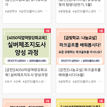
기
빛의 탐방(상반기, 5월)
#금빛학교
#금천50플러스센터
#나눔교실
#동화
#광명동굴
#리딩
#금천50플러스센터
#무료
#영어
#원데
[금천][4050직업역량강화교
[금천][나눔교실] 파크골프를
육] 실버체조지도사 양성과정
배워봅시다!(6월)
#강사
#교육
#금천50플러스센터
#실버체조
#금빛학교
#양성
#일활동
#금천50플러스센터
#나눔