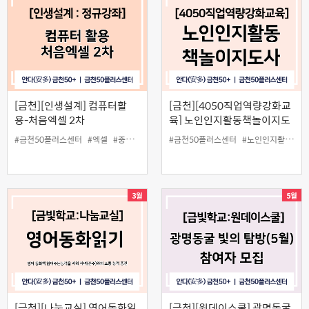
[금천][인생설계] 컴퓨터활
[금천][4050직업역량강화교
용-처음엑셀 2차
육] 노인인지활동책놀이지도
사 양성과정
#금천50플러스센터
#엑셀
#중장년
#컴퓨터활용
#금천50플러스센터
#노인인지활동책놀이
[금천][나눔교실] 영어동화읽
[금천][원데이스쿨] 광명동굴