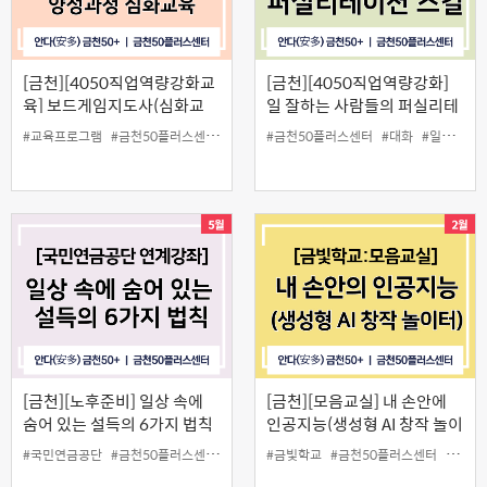
[금천][4050직업역량강화교
[금천][4050직업역량강화]
육] 보드게임지도사(심화교
일 잘하는 사람들의 퍼실리테
육)
이션 스킬(협업퍼실리테이터
#교육프로그램
#금천50플러스센터
#보드게임지도사
#금천50플러스센터
#심화교육
#대화
#일활동
#일활동
#
2급 자격증 과정)
[금천][노후준비] 일상 속에
[금천][모음교실] 내 손안에
숨어 있는 설득의 6가지 법칙
인공지능(생성형 AI 창작 놀이
터)
#국민연금공단
#금천50플러스센터
#노후준비
#금빛학교
#무료강좌
#금천50플러스센터
#인생설계
#모음