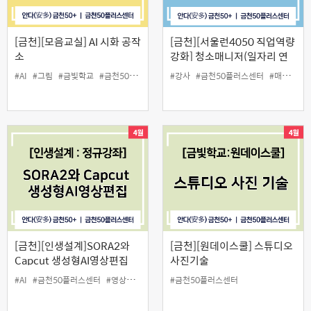
[금천][모음교실] AI 시화 공작
[금천][서울런4050 직업역량
소
강화] 청소매니저(일자리 연
계 교육) 양성과정(26년 1월)
#AI
#그림
#금빛학교
#금천50플러스센터
#강사
#모음교실
#금천50플러스센터
#시
#인생설계
#매니저
#
[금천][인생설계]SORA2와
[금천][원데이스쿨] 스튜디오
Capcut 생성형AI영상편집
사진기술
#AI
#금천50플러스센터
#영상편집
#중장년
#금천50플러스센터