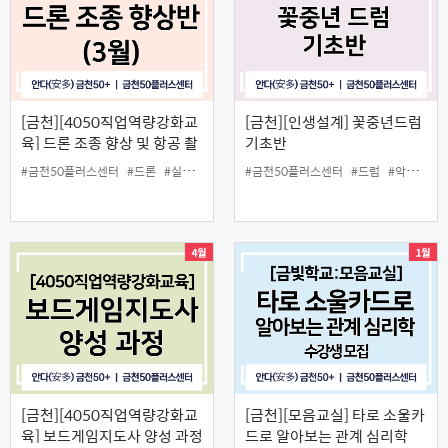
[금천][4050직업역량강화교
[금천][인생설계] 꽃중년드럼
육] 드론 조종 향상 및 항공 촬
기초반
영 실습(3월)
#금천50플러스센터
#드론
#실습
#일활동
#금천50플러스센터
#촬영
#드럼
#악기
#중
[금천][4050직업역량강화교
[금천][모음교실] 타로 소울카
육] 보드게임지도사 양성 과정
드로 알아보는 관계 심리학