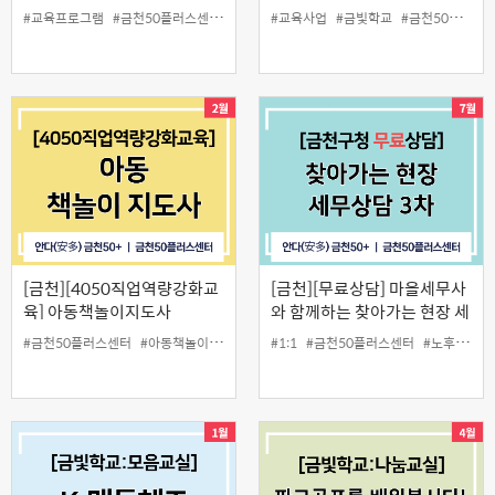
#교육프로그램
#금천50플러스센터
#보드게임지도사
#교육사업
#일활동
#금빛학교
#금천50플러스센터
[금천][4050직업역량강화교
[금천][무료상담] 마을세무사
육] 아동책놀이지도사
와 함께하는 찾아가는 현장 세
무상담 3차
#금천50플러스센터
#아동책놀이지도사
#일활동
#1:1
#금천50플러스센터
#노후준비