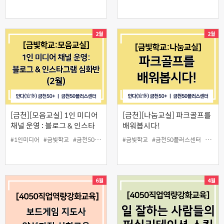
[금천][모음교실] 1인 미디어
[금천][나눔교실] 파크골프를
채널 운영 : 블로그 & 인스타
배워봅시다!
그램 심화반
#1인미디어
#금빛학교
#금천50플러스센터
#금빛학교
#모음교실
#금천50플러스센터
#블로그
#인스타그램
#나눔