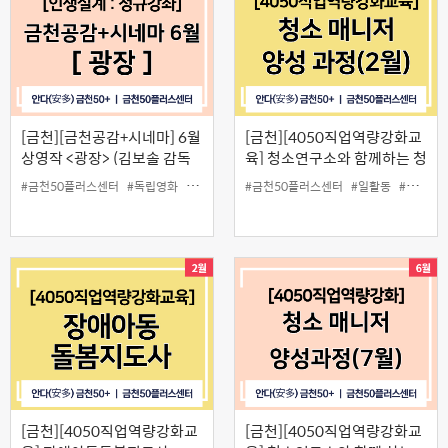
[금천][금천공감+시네마] 6월
[금천][4050직업역량강화교
상영작 <광장> (김보솔 감독
육] 청소연구소와 함께하는 청
과의 GV)
소매니저 양성과정(2월)
#금천50플러스센터
#독립영화
#무료
#인생설계
#금천50플러스센터
#일활동
#청소매니저
[금천][4050직업역량강화교
[금천][4050직업역량강화교