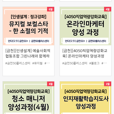
[금천][인생설계] 예술사회적
[금천][4050직업역량강화교
협동조합 그린나래와 함께하
육] 온라인마케터 양성과정
는 뮤지컬 보컬스타 - 한 소절
#금천50플러스센터
#뮤지컬
#보컬
#예술
#금천50플러스센터
#정규강좌
#블로그
#온라인마케터
의 기적