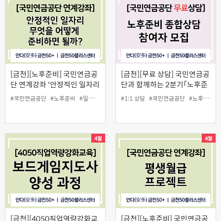
[금천][노후준비] 국민연금공
[금천][무료 상담] 국민연금공
단 연계강좌 '안정적인 일자리
단과 함께하는 2분기「노후준
무엇을 어떻게 준비할 수 있을
비 종합상담」
#국민연금공단
#노후준비
#일자리
#1:1 상담
#국민연금공단
#노후준비
까'
[금천][4050직업역량강화교
[금천][노후준비] 국민연금공