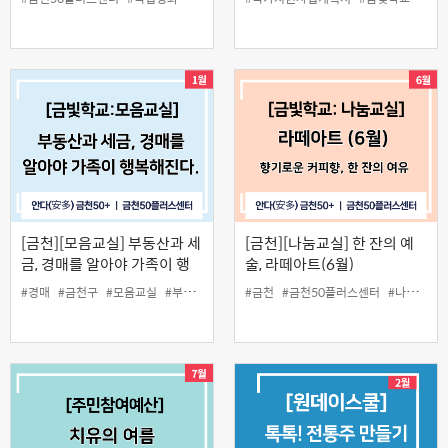
작성까지
[금천][모음교실] 부동산과 세
[금천][나눔교실] 한 잔의 예
금, 경매를 알아야 가족이 행
술, 라떼아트(6월)
복해진다
#경매
#금천구
#모음교실
#부동산
#세금
#금천
#자산관리
#금천50플러스센터
#중장년
#나눔교실