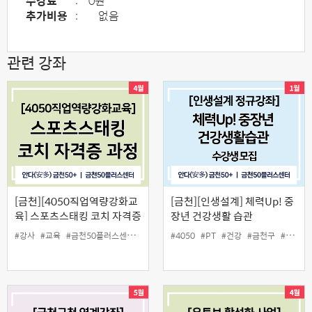
수강료
:
0원
추가비용
:
없음
관련 강좌
[금천][4050직업역량강화교
[금천][인생설계] 체력Up! 중
육] 스포츠스태킹 코치 자격증
장년 건강생활 습관
과정
#강사
#교육
#금천50플러스센터
#늘봄교실
#4050
#스포츠스태킹
#PT
#건강
#일활동
#금천구
#운동