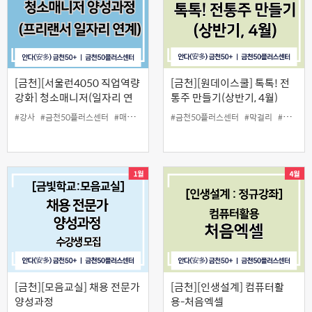
[금천][서울런4050 직업역량
[금천][원데이스쿨] 톡톡! 전
강화] 청소매니저(일자리 연
통주 만들기(상반기, 4월)
계 교육) 양성과정(26년 1월)
#강사
#금천50플러스센터
#매니저
#시간제
#금천50플러스센터
#여성
#일
#일자리
#막걸리
#일활동
#수제막걸리
#전
[금천][모음교실] 채용 전문가
[금천][인생설계] 컴퓨터활
양성과정
용-처음엑셀