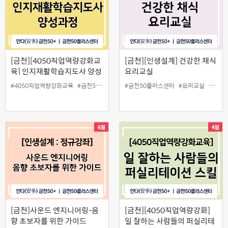
[금천][4050직업역량강화교
[금천][인생설계] 건강한 채식
육] 인지재활학습지도사 양성
요리교실
과정
#4050직업역량강화교육
#금천50플러스센터
#금천50플러스센터
#방문학습
#인지재활
#요리교실
#치매
#중장
#학습
[금천]사운드 엔지니어링-음
[금천][4050직업역량강화]
향 초보자를 위한 가이드
일 잘하는 사람들의 퍼실리테