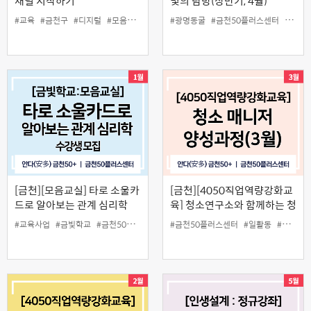
채널 시작하기
빛의 탐방(상반기, 4월)
#교육
#금천구
#디지털
#모음교실
#블로그
#광명동굴
#인스타
#금천50플러스센터
#중장년
#동굴
[금천][모음교실] 타로 소울카
[금천][4050직업역량강화교
드로 알아보는 관계 심리학
육] 청소연구소와 함께하는 청
소매니저 양성과정(3월)
#교육사업
#금빛학교
#금천50플러스센터
#모음교실
#금천50플러스센터
#인생설계
#일활동
#타로
#청소매니저