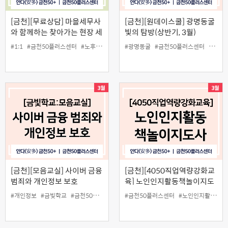
[금천][무료상담] 마을세무사
[금천][원데이스쿨] 광명동굴
와 함께하는 찾아가는 현장 세
빛의 탐방(상반기, 3월)
무상담
#1:1
#금천50플러스센터
#노후준비
#상담
#광명동굴
#세무상담
#금천50플러스센터
#중장년
#동굴
[금천][모음교실] 사이버 금융
[금천][4050직업역량강화교
범죄와 개인정보 보호
육] 노인인지활동책놀이지도
사 양성과정
#개인정보
#금빛학교
#금천50플러스센터
#모음교실
#금천50플러스센터
#인생설계
#노인인지활동책놀이