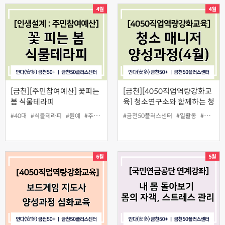
[금천][주민참여예산] 꽃피는
[금천][4050직업역량강화교
봄 식물테라피
육] 청소연구소와 함께하는 청
소매니저 양성과정(4월)
#40대
#식물테라피
#원예
#주민참여예산
#금천50플러스센터
#중장년
#일활동
#청소매니저