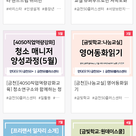
타 핸드드립 취미반
교실 슈퍼푸드로만 저속노화
홈브런치
#바리스타
#인생설계
#중장년
#핸드드립
#금천50플러스센터
#서양브런치
#슈
[금천][4050직업역량강화교
[금천][나눔교실] 영어동화읽
육] 청소연구소와 함께하는 청
기
소매니저 양성과정(5월)
#금천50플러스센터
#일활동
#청소매니저
#청소연구소
#금빛학교
#금천50플러스센터
#나눔