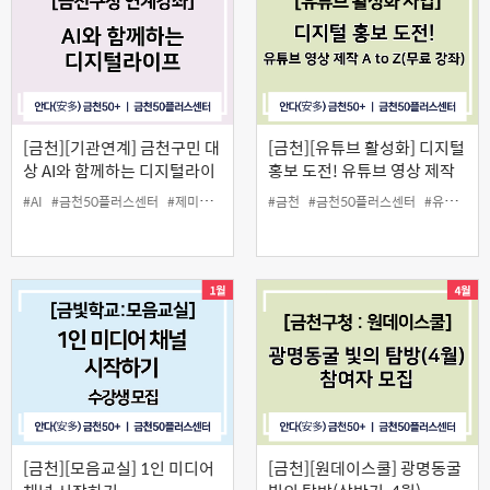
[금천][기관연계] 금천구민 대
[금천][유튜브 활성화] 디지털
상 AI와 함께하는 디지털라이
홍보 도전! 유튜브 영상 제작
프
A to Z(무료 강좌)
#AI
#금천50플러스센터
#제미나이
#중장년
#금천
#챗지피티
#금천50플러스센터
#유튜브 촬영
[금천][모음교실] 1인 미디어
[금천][원데이스쿨] 광명동굴