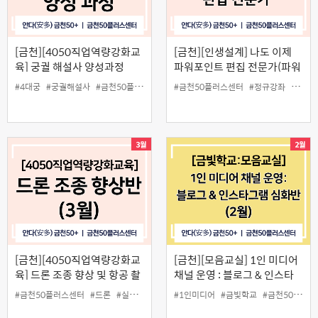
[금천][4050직업역량강화교
[금천][인생설계] 나도 이제
육] 궁궐 해설사 양성과정
파워포인트 편집 전문가(파워
포인트)
#4대궁
#궁궐해설사
#금천50플러스센터
#일활동
#금천50플러스센터
#정규강좌
#컴퓨
[금천][4050직업역량강화교
[금천][모음교실] 1인 미디어
육] 드론 조종 향상 및 항공 촬
채널 운영 : 블로그 & 인스타
영 실습(3월)
그램 심화반
#금천50플러스센터
#드론
#실습
#일활동
#1인미디어
#촬영
#금빛학교
#금천50플러스센터