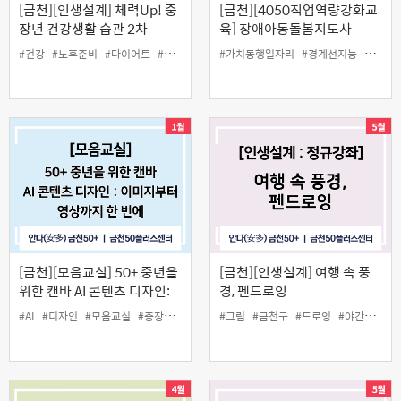
[금천][인생설계] 체력Up! 중
[금천][4050직업역량강화교
장년 건강생활 습관 2차
육] 장애아동돌봄지도사
#건강
#노후준비
#다이어트
#운동
#체력
#가치동행일자리
#경계선지능
#금천5
[금천][모음교실] 50+ 중년을
[금천][인생설계] 여행 속 풍
위한 캔바 AI 콘텐츠 디자인:
경, 펜드로잉
이미지부터 영상까지 한 번에
#AI
#디자인
#모음교실
#중장년
#캔바
#그림
#금천구
#드로잉
#야간
#중장