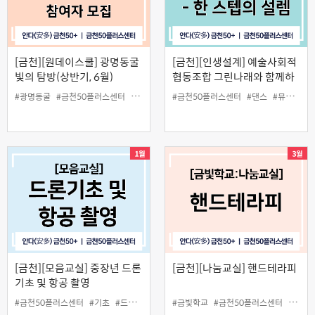
[금천][원데이스쿨] 광명동굴
[금천][인생설계] 예술사회적
빛의 탐방(상반기, 6월)
협동조합 그린나래와 함께하
는 뮤지컬 댄스타임 - 한 스텝
#광명동굴
#금천50플러스센터
#원데이스쿨
#금천50플러스센터
#인생설계
#댄스
#뮤지컬
#
의 설렘
[금천][모음교실] 중장년 드론
[금천][나눔교실] 핸드테라피
기초 및 항공 촬영
#금천50플러스센터
#기초
#드론
#드론기초
#금빛학교
#모음교실
#금천50플러스센터
#이론
#나눔