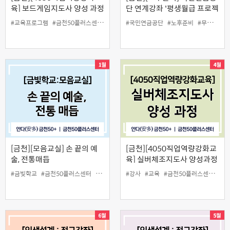
육] 보드게임지도사 양성 과정
단 연계강좌 '평생월급 프로젝
트'
#교육프로그램
#금천50플러스센터
#보드게임지도사
#국민연금공단
#일활동
#노후준비
#무료
#연
[금천][모음교실] 손 끝의 예
[금천][4050직업역량강화교
술, 전통매듭
육] 실버체조지도사 양성과정
#금빛학교
#금천50플러스센터
#모음교실.매듭
#강사
#예술
#교육
#인생설계
#금천50플러스센터
#실