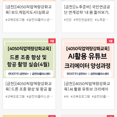
[금천][4050직업역량강화교
[금천][노후준비] 국민연금공
육] 보드게임지도사(심화교
단 연계강좌 '내 몸 돌아보기,
육)
내 몸의 자객, 스트레스 관리'
#교육프로그램
#금천50플러스센터
#보드게임지도사
#건강
#국민연금공단
#심화교육
#일활동
#노후준비
#스
[금천][4050직업역량강화교
[금천][4050직업역량강화교
육] 드론 조종 향상 및 항공 촬
육] AI 활용 유튜브 크리에이
영 실습(4월)
터 양성 과정
#교육프로그램
#금천50플러스센터
#드론
#일활동
#AI
#교육프로그램
#촬영
#금천50플러스센터