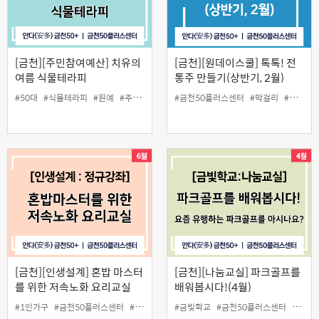
[금천][주민참여예산] 치유의
[금천][원데이스쿨] 톡톡! 전
여름 식물테라피
통주 만들기(상반기, 2월)
#50대
#식물테라피
#원예
#주민참여예산
#금천50플러스센터
#중장년
#막걸리
#수제막걸리
[금천][인생설계] 혼밥 마스터
[금천][나눔교실] 파크골프를
를 위한 저속노화 요리교실
배워봅시다!(4월)
#1인가구
#금천50플러스센터
#노화
#요리교실
#금빛학교
#채식
#금천50플러스센터
#나눔