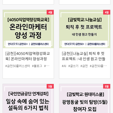
[금천][4050직업역량강화교
[금천][나눔교실] 퇴직 후 첫
육] 온라인마케터 양성과정
프로젝트 : 내 인생 원고 만들
기
#금천50플러스센터
#블로그
#온라인마케터
#AI
#일활동
#글쓰기
#체험단
#금천
#금천50플러스센터