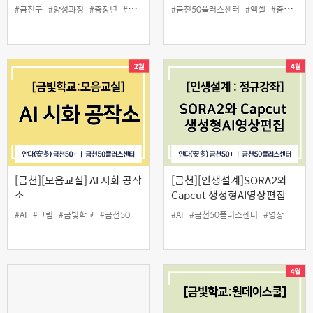
#금천구
#양성과정
#중장년
#채용
#헤드헌터
#금천50플러스센터
#엑셀
#중장년
#
[금천][모음교실] AI 시화 공작
[금천][인생설계]SORA2와
소
Capcut 생성형AI영상편집
#AI
#그림
#금빛학교
#금천50플러스센터
#AI
#모음교실
#금천50플러스센터
#시
#인생설계
#영상편집
#