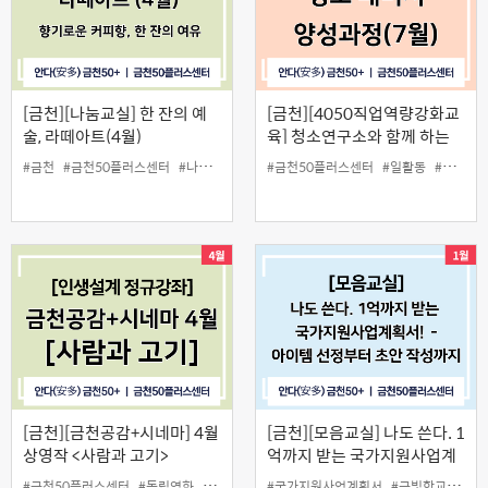
[금천][나눔교실] 한 잔의 예
[금천][4050직업역량강화교
술, 라떼아트(4월)
육] 청소연구소와 함께 하는
청소매니저 양성과정(6월)
#금천
#금천50플러스센터
#나눔교실
#라떼아트
#금천50플러스센터
#무료
#일활동
#청소매니저
[금천][금천공감+시네마] 4월
[금천][모음교실] 나도 쓴다. 1
상영작 <사람과 고기>
억까지 받는 국가지원사업계
획서! - 아이템선정부터 초안
#금천50플러스센터
#독립영화
#무료
#무료영화
#국가지원사업계획서
#인생설계
#금빛학교
#모