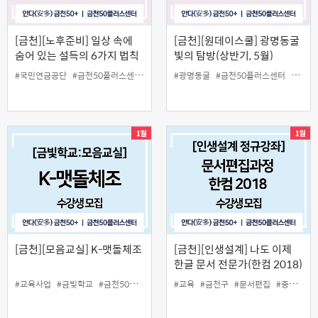
[금천][노후준비] 일상 속에
[금천][원데이스쿨] 광명동굴
숨어 있는 설득의 6가지 법칙
빛의 탐방(상반기, 5월)
#국민연금공단
#금천50플러스센터
#노후준비
#광명동굴
#무료강좌
#금천50플러스센터
#인생설계
#원데
[금천][모음교실] K-맷돌체조
[금천][인생설계] 나도 이제
한글 문서 전문가(한컴 2018)
#교육사업
#금빛학교
#금천50플러스센터
#맷돌체조
#교육
#금천구
#모음교실
#문서편집
#인생설계
#중장년
#체
#