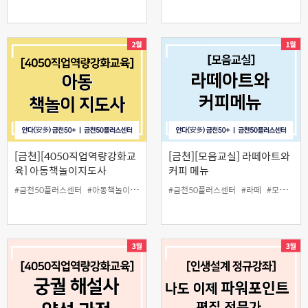
[금천][4050직업역량강화교
[금천][모음교실] 라떼아트와
육] 아동책놀이지도사
커피 메뉴
#금천50플러스센터
#아동책놀이지도사
#일활동
#금천50플러스센터
#라떼
#모음교실