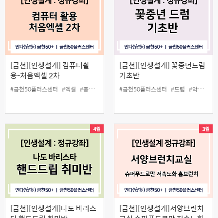
[금천][인생설계] 컴퓨터활
[금천][인생설계] 꽃중년드럼
용-처음엑셀 2차
기초반
#금천50플러스센터
#엑셀
#중장년
#컴퓨터활용
#금천50플러스센터
#드럼
#악기
#중
[금천][인생설계]나도 바리스
[금천][인생설계]서양브런치