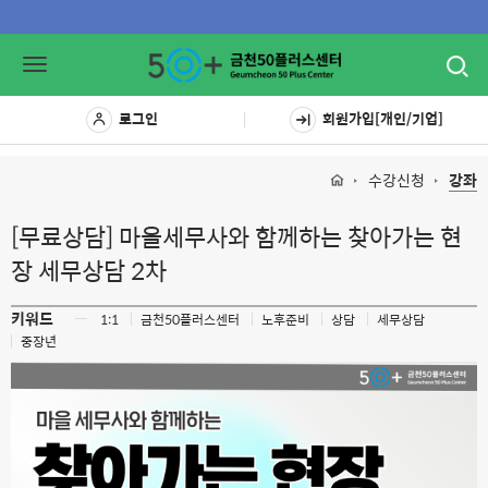
Toggl
Toggle
navig
navigation
로그인
회원가입[개인/기업]
수강신청
강좌
[무료상담] 마을세무사와 함께하는 찾아가는 현
장 세무상담 2차
키워드
ㅡ
1:1
금천50플러스센터
노후준비
상담
세무상담
중장년