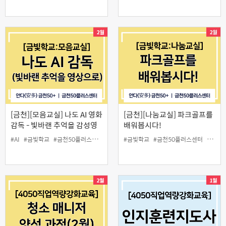
[금천][모음교실] 나도 AI 영화
[금천][나눔교실] 파크골프를
감독 - 빛바랜 추억을 감성영
배워봅시다!
상으로
#AI
#금빛학교
#금천50플러스센터
#모음교실
#금빛학교
#영상
#금천50플러스센터
#인생설계
#나눔