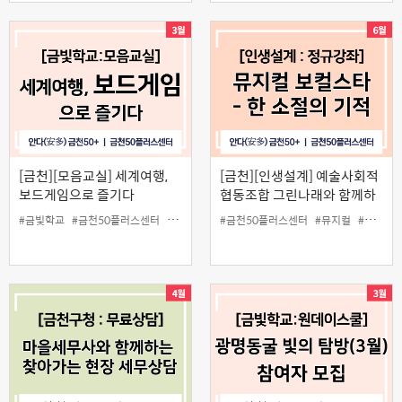
[금천][모음교실] 세계여행,
[금천][인생설계] 예술사회적
보드게임으로 즐기다
협동조합 그린나래와 함께하
는 뮤지컬 보컬스타 - 한 소절
#금빛학교
#금천50플러스센터
#모음교실
#보드게임
#금천50플러스센터
#세계여행
#뮤지컬
#인생설계
#보컬
#
의 기적