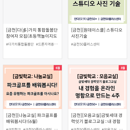
[금천]다(多)가치 통합돌봄단
[금천][원데이스쿨] 스튜디오
참여자 모집(초등책놀이지도
사진기술
사, 보드게임지도사, 드론강사
#다가치통합돌봄단
#드론자격증4종
#보드게임지도사
#금천50플러스센터
#중장년
#초등책놀이지도사
양성과정)
[금천][나눔교실] 파크골프를
[금천][모음교실]금빛세대 경
배워봅시다!(6월)
력잇기 블로그교실 : 내 경험
을 온라인 명함으로 만드는 4
#금빛학교
#금천50플러스센터
#나눔교실
#인생설계사업
#금천50플러스센터
#파크골프
#모음교실
#블로