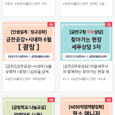
이션 스킬(협업퍼실리테이터
#공연
#금천50플러스센터
#믹서
#사운드
#금천50플러스센터
#음향
#중장년
#대화
#일활동
#
2급 자격증 과정)
[금천][금천공감+시네마] 6월
[금천][무료상담] 마을세무사
상영작 <광장> (김보솔 감독
와 함께하는 찾아가는 현장 세
과의 GV)
무상담 3차
#금천50플러스센터
#독립영화
#무료
#인생설계
#1:1
#금천50플러스센터
#노후준비