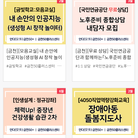
[금천][모음교실] 내 손안에
[금천][무료 상담] 국민연금공
인공지능(생성형 AI 창작 놀이
단과 함께하는「노후준비 종합
터)
상담」
#금빛학교
#금천50플러스센터
#모음교실
#생성형AI
#1:1 상담
#국민연금공단
#인생설계
#노후준비