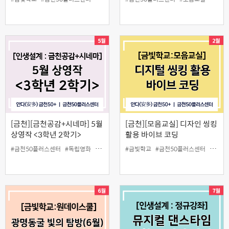
주
[금천][금천공감+시네마] 5월
[금천][모음교실] 디자인 씽킹
상영작 <3학년 2학기>
활용 바이브 코딩
#금천50플러스센터
#독립영화
#무료
#인생설계
#금빛학교
#금천50플러스센터
#모음