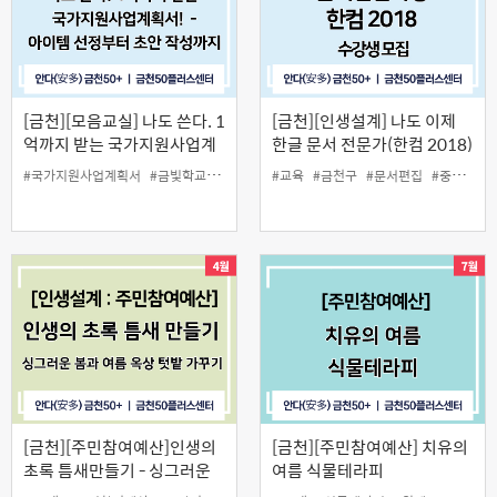
[금천][모음교실] 나도 쓴다. 1
[금천][인생설계] 나도 이제
억까지 받는 국가지원사업계
한글 문서 전문가(한컴 2018)
획서! - 아이템선정부터 초안
#국가지원사업계획서
#금빛학교
#모음교실
#교육
#중장년
#금천구
#창업
#문서편집
#중장년
#
작성까지
[금천][주민참여예산]인생의
[금천][주민참여예산] 치유의
초록 틈새만들기 - 싱그러운
여름 식물테라피
봄과 여름 옥상 텃밭 가꾸기