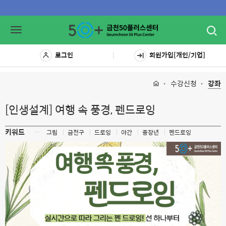
Toggl
Toggle
navig
navigation
로그인
회원가입[개인/기업]
수강신청
강좌
[인생설계] 여행 속 풍경, 펜드로잉
키워드
ㅡ
그림
금천구
드로잉
야간
중장년
펜드로잉