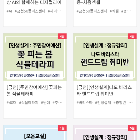
상 AI와 함께하는 디지털라이
용-처음엑셀
프
#AI
#금천50플러스센터
#제미나이
#중장년
#금천50플러스센터
#챗지피티
#엑셀
#중장년
#
[금천][주민참여예산] 꽃피는
[금천][인생설계]나도 바리스
봄 식물테라피
타 핸드드립 취미반
#40대
#식물테라피
#원예
#주민참여예산
#바리스타
#중장년
#인생설계
#중장년
#핸드