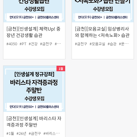
[금천][인생설계] 체력Up! 중
[금천][모음교실] 임상병리사
장년 건강생활 습관
와 함께하는 <저속노화> 습관
만들기
#4050
#PT
#건강
#금천구
#운동
#중장년
#금천구
#체력
#모음교실
#습관
#운동
#자
[금천][인생설계] 바리스타 자
격증과정 주말반
#1월
#26년
#금천구
#바리스타
#자격증