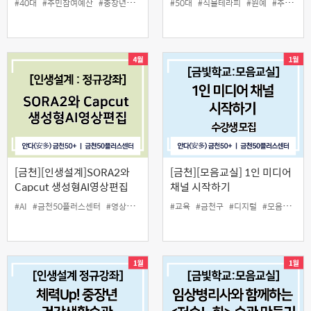
#40대
#주민참여예산
#중장년
#치유농업
#50대
#텃밭
#식물테라피
#원예
#주민참여예산
[금천][인생설계]SORA2와
[금천][모음교실] 1인 미디어
Capcut 생성형AI영상편집
채널 시작하기
#AI
#금천50플러스센터
#영상편집
#중장년
#교육
#금천구
#디지털
#모음교실
#