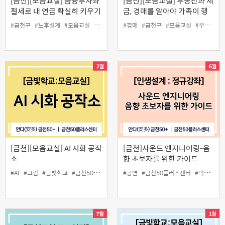
[금천][모음교실] 금융투자와
[금천][모음교실] 부동산과 세
절세로 내 연금 확실히 키우기
금, 경매를 알아야 가족이 행
복해진다
#금천구
#노후설계
#모음교실
#연금
#절세
#경매
#금천구
#모음교실
#부동산
#
[금천][모음교실] AI 시화 공작
[금천]사운드 엔지니어링-음
소
향 초보자를 위한 가이드
#AI
#그림
#금빛학교
#금천50플러스센터
#공연
#모음교실
#금천50플러스센터
#시
#인생설계
#믹서
#사