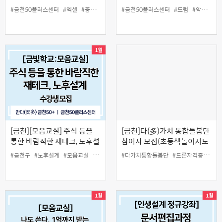
#금천50플러스센터
#엑셀
#중장년
#컴퓨터활용
#금천50플러스센터
#드럼
#악기
#중
[금천][모음교실] 주식 등을
[금천]다(多)가치 통합돌봄단
통한 바람직한 재테크, 노후설
참여자 모집(초등책놀이지도
계
사, 보드게임지도사, 드론강사
#금천구
#노후설계
#모음교실
#재테크
#다가치통합돌봄단
#드론자격증4종
#
양성과정)