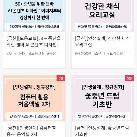
[금천][모음교실] 50+ 중년을
[금천][인생설계] 건강한 채식
위한 캔바 AI 콘텐츠 디자인:
요리교실
이미지부터 영상까지 한 번에
#AI
#디자인
#모음교실
#중장년
#캔바
#금천50플러스센터
#요리교실
#중장
[금천][인생설계] 컴퓨터활
[금천][인생설계] 꽃중년드럼
용-처음엑셀 2차
기초반