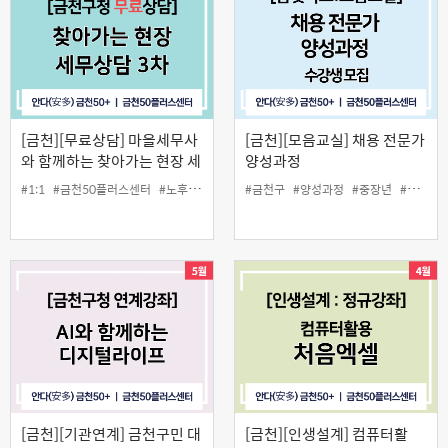
[금천][무료상담] 마을세무사
[금천][모음교실] 채용 전문가
와 함께하는 찾아가는 현장 세
양성과정
무상담 3차
#1:1
#금천50플러스센터
#노후준비
#상담
#금천구
#세무상담
#양성과정
#중장년
#중장년
#채용
#
[금천][기관연계] 금천구민 대
[금천][인생설계] 컴퓨터활