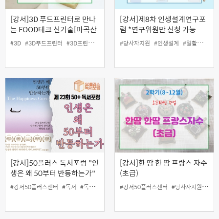
[강서]3D 푸드프린터로 만나
[강서]제8차 인생설계연구포
는 FOOD테크 신기술[마곡산
럼 *연구위원만 신청 가능
업단지 개발업체 대표 직강]
#3D
#3D푸드프린터
#3D프린터
#4차산업
#당사자지원
#강서50플러스센터
#인생설계
#원데이
#일활동지원
#일활
[강서]50플러스 독서포럼 "인
[강서]한 땀 한 땀 프랑스 자수
생은 왜 50부터 반등하는가"
(초급)
#강서50플러스센터
#독서
#독서포럼
#책
#강서50플러스센터
#토론
#당사자지원
#여