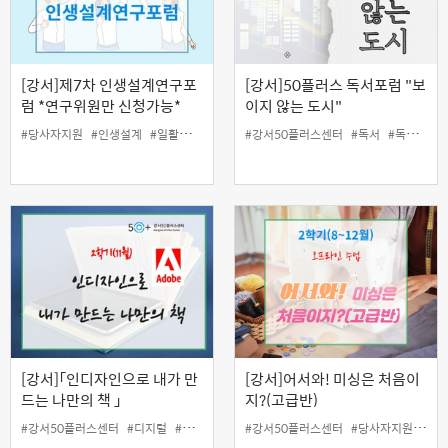
[강서]제7차 인생설계연구포
[강서]50플러스 독서포럼 "보
럼 *연구위원만 신청가능*
이지 않는 도시"
#당사자지원
#인생설계
#일활동지원
#강서50플러스센터
#독서
#독서포럼
[강서]「인디자인으로 내가 만
[강서]어서와! 미싱은 처음이
드는 나만의 책 」
지?(고급반)
#강서50플러스센터
#디지털
#문서편집
#인디자인
#강서50플러스센터
#일활동지원
#당사자지원
#전자출판
#미
#정