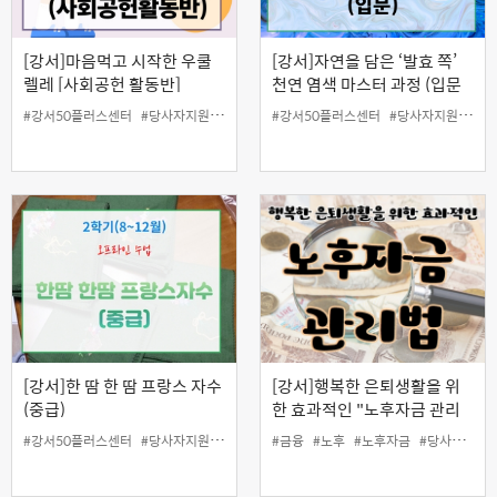
[강서]마음먹고 시작한 우쿨
[강서]자연을 담은 ‘발효 쪽’
렐레 [사회공헌 활동반]
천연 염색 마스터 과정 (입문
반)
#강서50플러스센터
#당사자지원
#사회공헌
#강서50플러스센터
#악기연주
#여가
#당사자지원
#우쿨렐레
#인생
#인
[강서]한 땀 한 땀 프랑스 자수
[강서]행복한 은퇴생활을 위
(중급)
한 효과적인 "노후자금 관리
법"
#강서50플러스센터
#당사자지원
#여가
#인생설계
#금융
#노후
#일활동지원
#노후자금
#취미
#당사자지원
#프랑스