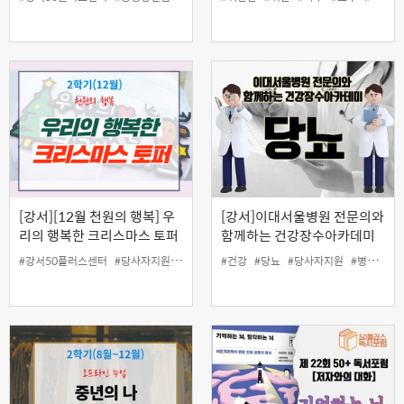
[강서][12월 천원의 행복] 우
[강서]이대서울병원 전문의와
리의 행복한 크리스마스 토퍼
함께하는 건강장수아카데미
만들기
"당뇨" (온라인)
#강서50플러스센터
#당사자지원
#인생설계
#건강
#일활동지원
#당뇨
#당사자지원
#창업
#창직
#병원
#취미
#의
#