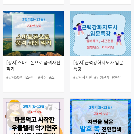
[강서]스마트폰으로 품격사진
[강서]근력강화지도사 입문
찍기
특강
#강서50플러스센터
#사진
#스마트폰
#인생설계
#당사자지원
#일활동지원
#인생설계
#카메라
#일활동지원