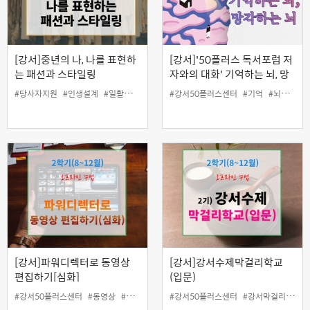
[강서]중년의 나, 나를 표현하
[강서]'50플러스 독서포럼 저
는 패션과 스타일링
자와의 대화' 기억하는 뇌, 망
각하는 뇌 (온라인)
#당사자지원
#인생설계
#일활동지원
#강서50플러스센터
#기억
#뇌
#독서
[강서]파워디렉터로 동영상
[강서]강서수제막걸리학교
편집하기[심화]
(입문)
#강서50플러스센터
#동영상
#동영상편집
#영상제작
#강서50플러스센터
#영상편집
#강서막걸리
#인생설계
#당
#일