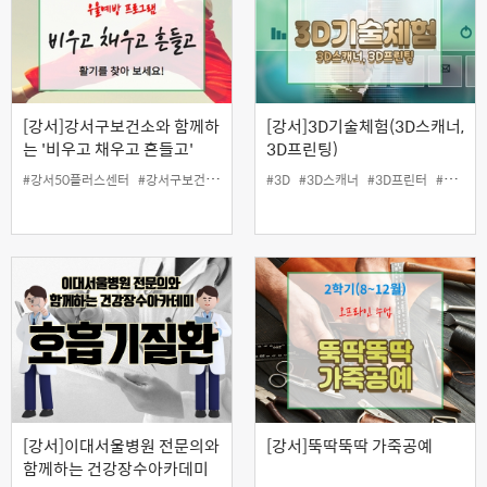
[강서]강서구보건소와 함께하
[강서]3D기술체험(3D스캐너,
는 '비우고 채우고 흔들고'
3D프린팅)
#강서50플러스센터
#강서구보건소
#건강
#댄스
#3D
#3D스캐너
#약
#우울
#3D프린터
#일활동지원
#3D프린팅
#정리
[강서]이대서울병원 전문의와
[강서]뚝딱뚝딱 가죽공예
함께하는 건강장수아카데미