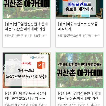
[강서]한국임업진흥원과 함께
[강서]파워포인트로 홍보물
하는 '귀산촌 아카데미' 귀산
제작하기
촌 사례 (평일 저녁반②)
#귀산촌
#귀촌
#나무
#노후
#당사자지원
#강서50플러스센터
#버섯
#산나물
#산림
#디자인
#산촌
#명함
#인생
#
[강서]「파워포인트로 세상에
[강서]한국임업진흥원과 함께
하나뿐인 2023 나만의 포토
하는 '귀산촌 아카데미' 귀산
달력 만들기」
촌의 과정과 이해 (평일 주간
#강서50플러스센터
#달력
#디지털
#일활동지원
#귀산촌
#정보화
#귀촌
#취미
#나무
#컴퓨터
#노후
#당사자지원
#파워