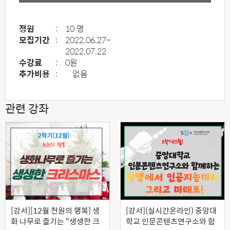
정원
:
10 명
모집기간
:
2022.06.27~
2022.07.22
수강료
:
0원
추가비용
:
없음
관련 강좌
[강서][12월 천원의 행복] 생
[강서](실시간온라인) 중앙대
화 나무로 즐기는 “생생한 크
학교 인문콘텐츠연구소와 함