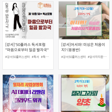
[강서]'50플러스 독서포럼
[강서]어서와! 미싱은 처음이
"마음으로부터 일곱 발자국"
지? (응용반)
#강서50플러스센터
#독서
#독서포럼
#책
#강서50플러스센터
#토론
#당사자지원
#미