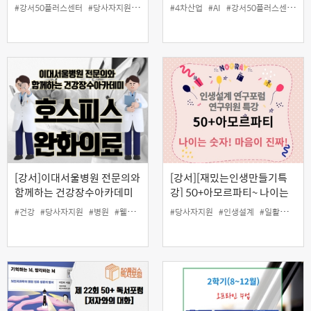
리스마스”
께하는 인문강좌 [빅뱅에서 인
#강서50플러스센터
#당사자지원
#여가
#일활동지원
#4차산업
#AI
#취미
#강서50플러스센터
#크리스마스
#트리
#
공지능까지 그리고 미래로]
[강서]이대서울병원 전문의와
[강서][재밌는인생만들기특
함께하는 건강장수아카데미
강] 50+아모르파티~ 나이는
"호스피스 완화의료"
숫자! 마음이 진짜!
#건강
#당사자지원
#병원
#웰다잉
#의사
#당사자지원
#이대
#인생설계
#인생설계
#일활동지원
#일활동지원
#장수