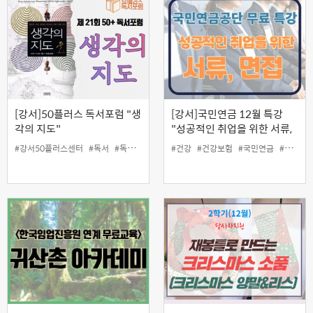
[강서]50플러스 독서포럼 "생
[강서]국민연금 12월 특강
각의 지도"
"성공적인 취업을 위한 서류,
면접"
#강서50플러스센터
#독서
#독서포럼
#책
#건강
#토론
#건강보험
#국민연금
#당사자지원