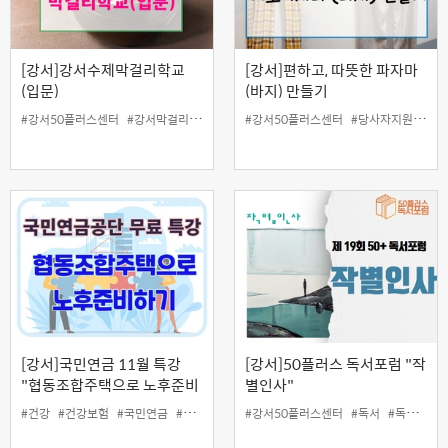
[강서]강서수제막걸리학교
[강서]편하고, 따뜻한 파자마
(입문)
(바지) 만들기
#강서50플러스센터
#강서막걸리
#막걸리
#수제막걸리
#강서50플러스센터
#인생설계
#당사자지원
#일활동지원
#봉
[강서]국민연금 11월 특강
[강서]50플러스 독서포럼 "작
"협동조합주택으로 노후준비
별인사"
하기"
#건강
#건강보험
#국민연금
#당사자지원
#강서50플러스센터
#인생설계
#일활동지원
#독서
#특강
#독서포럼
#협동