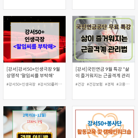
[강서]강서50+인생극장 9월
[강서]국민연금 9월 특강 "삶
상영작 '말임씨를 부탁해'
이 즐거워지는 근골격계 관리
법"
#강서50+인생극장
#강서50플러스센터
#건강
#건강보험
#경제
#고용보험
#