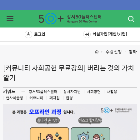
Toggl
Toggle
navig
navigation
로그인
회원가입[개인/기업]
수강신청
강좌
[커뮤니티 사회공헌 무료강의] 버리는 것의 가치
알기
키워드
ㅡ
강서50플러스센터
당사자지원
사회공헌
새활용
업사이클링
커뮤니티
폐자원
환경