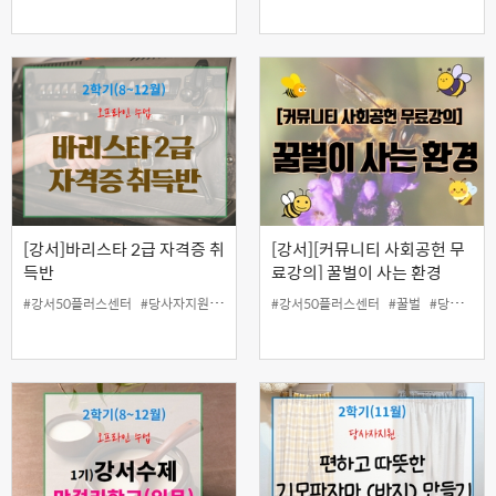
[강서]바리스타 2급 자격증 취
[강서][커뮤니티 사회공헌 무
득반
료강의] 꿀벌이 사는 환경
#강서50플러스센터
#당사자지원
#바리스타
#강서50플러스센터
#인생설계
#일활동지원
#꿀벌
#커피교육
#당사자지원