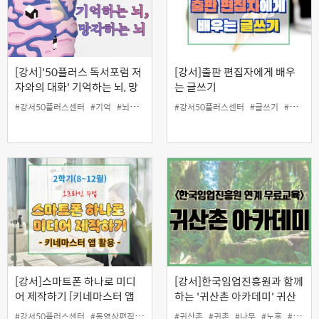
[강서]'50플러스 독서포럼 저
[강서]출판 편집자에게 배우
자와의 대화' 기억하는 뇌, 망
는 글쓰기
각하는 뇌 (오프라인)
#강서50플러스센터
#기억
#뇌
#독서
#독서포럼
#강서50플러스센터
#망각
#심리
#글쓰기
#인지
#저자
#인디자인
#
[강서]스마트폰 하나로 미디
[강서]한국임업진흥원과 함께
어 제작하기 [키네마스터 앱
하는 '귀산촌 아카데미' 귀산
활용]
촌 지원정책 (평일 저녁반①)
#강서50플러스센터
#동영상편집
#스마트폰
#귀산촌
#영상제작
#귀촌
#인생설계
#나무
#노후
#일활동지원
#당사자지원