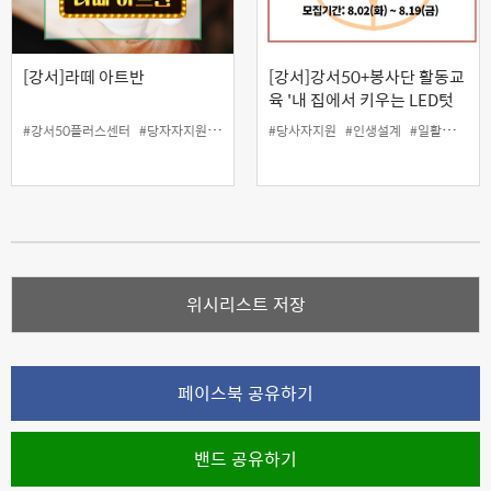
[강서]라떼 아트반
[강서]강서50+봉사단 활동교
육 '내 집에서 키우는 LED텃
밭만들기'와 캠페인워크숍
#강서50플러스센터
#당자자지원
#라떼아트
#당사자지원
#바리스타
#일활동지원
#인생설계
#일활동지원
#자격증
#
위시리스트 저장
페이스북 공유하기
밴드 공유하기