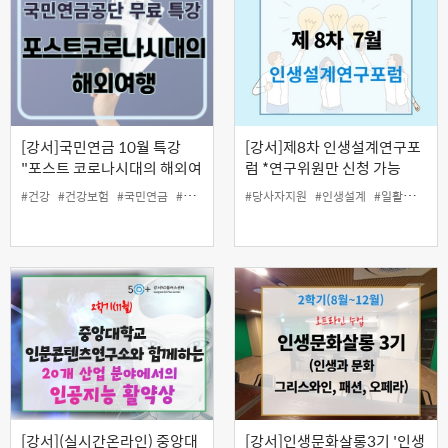
[강서]국민연금 10월 특강
[강서]제8차 인생설계연구포
"포스트 코로나시대의 해외여
럼 *연구위원만 신청 가능
행"
#건강
#건강보험
#국민연금
#당사자지원
#당사자지원
#여행
#인생설계
#인생설계
#일활동지원
#일활동지원
#코로
[강서](실시간온라인) 중앙대
[강서]인생문화살롱3기 '인생