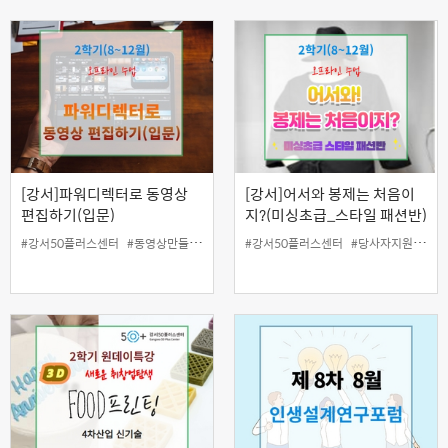
[강서]파워디렉터로 동영상
[강서]어서와 봉제는 처음이
편집하기(입문)
지?(미싱초급_스타일 패션반)
#강서50플러스센터
#동영상만들기
#동영상편집
#강서50플러스센터
#영상제작
#인생설계
#당사자지원
#일활동지
#미