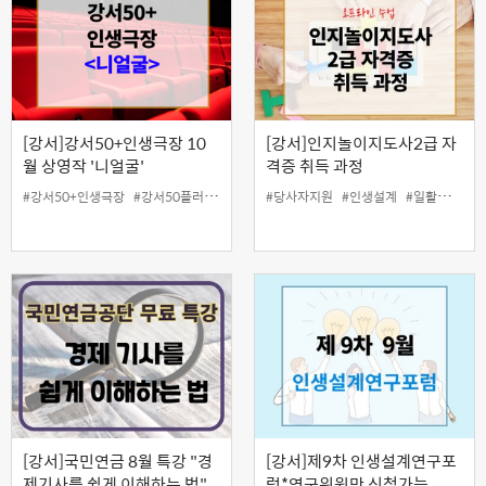
[강서]강서50+인생극장 10
[강서]인지놀이지도사2급 자
월 상영작 '니얼굴'
격증 취득 과정
#강서50+인생극장
#강서50플러스센터
#당사자지원
#인생설계
#일활동지원
[강서]국민연금 8월 특강 "경
[강서]제9차 인생설계연구포
제기사를 쉽게 이해하는 법"
럼*연구위원만 신청가능