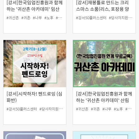
[강서]한국임업진흥원과 함께
[강서]재봉틀로 만드는 크리
하는 '귀산촌 아카데미' 임산
스마스 소품(리스, 포장용 양
물 재배와 소득활동 (평일 종
말)
#귀산촌
#귀촌
#나무
#노후
#당사자지원
#강서50플러스센터
#버섯
#산나물
#산림
#당사자지원
#산촌
#인생
#미
일반)
[강서]시작하자! 펜드로잉 (심
[강서]한국임업진흥원과 함께
화반)
하는 '귀산촌 아카데미' 산림
관광 비즈니스 사례 (주말 종
#강서50플러스센터
#당사자지원
#드로잉
#여가
#귀산촌
#인생설계
#귀촌
#나무
#일활동지원
#노후
#당사자지원
#취미
일반)