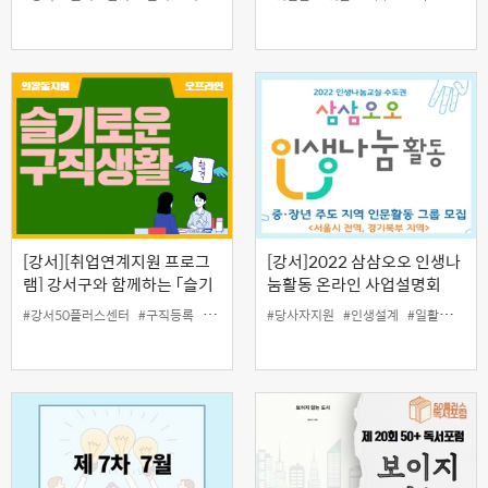
반)
[강서][취업연계지원 프로그
[강서]2022 삼삼오오 인생나
램] 강서구와 함께하는 「슬기
눔활동 온라인 사업설명회
로운 구직생활(12월)」
#강서50플러스센터
#구직등록
#일자리
#일활동지원
#당사자지원
#취업
#인생설계
#취업준비
#일활동지원