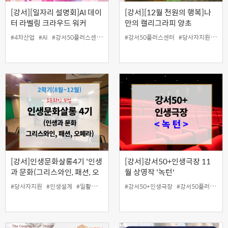
[강서][일자리 설명회]AI 데이
[강서][12월 천원의 행복]나
터 라벨링 크라우드 워커
만의 캘리그라피 양초
#4차산업
#AI
#강서50플러스센터
#데이터
#강서50플러스센터
#라벨러
#모집
#설명회
#당사자지원
#일자리
#양
[강서]인생문화살롱4기 '인생
[강서]강서50+인생극장 11
과 문화(그리스와인, 패션, 오
월 상영작 '녹턴'
페라) 안에서 진정한 나를 찾
#당사자지원
#인생설계
#일활동지원
#강서50+인생극장
#강서50플러스센터
아보자'