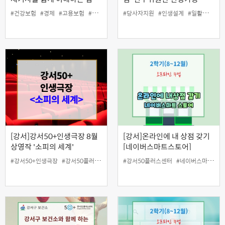
#건강보험
#경제
#고용보험
#국민연금
#기사
#당사자지원
#당사자지원
#인생설계
#인생설계
#일활동지원
#일활동
[강서]강서50+인생극장 8월
[강서]온라인에 내 상점 갖기
상영작 '소피의 세계'
[네이버스마트스토어]
#강서50+인생극장
#강서50플러스센터
#강서50플러스센터
#네이버스마트스토어