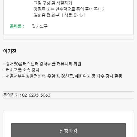
-그림 구상 및 색칠하기
-양말목 또는 현수막으로 종이 홀더 꾸미기
-일회용 컵 화분에 식물 올리기
준비물 :
필기도구
이기진
- 강서50플러스센터 강서e-끌 커뮤니티 회원
- 터치포굿 소속 강사
- 서울서부여성발전센터, 우암초, 경신중, 혜화여고 등 다수 강사 활동
문의하기 :
02-6295-5060
신청마감