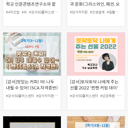
학교 인문콘텐츠연구소와 함
과 문화(그리스와인, 패션, 오
께하는 인문강좌 [20개 산업
페라) 안에서 진정한 나를 찾
#4차산업
#AI
#강서50플러스센터
#당사자지원
#당사자지원
#인공지능
#인생설계
#인생설계
#일활동지원
#일활동지
분야에서의 인공지능 활약상]
아보자'
[강서]맛있는 커피! 야! 나두
[강서]토닥토닥 나에게 주는
내릴 수 있어! (SCA 자격증반)
선물 2022 '찐팬 커밍 데이'
#강서50플러스센터
#당사자지원
#바리스타
#강서50플러스센터
#일활동지원
#자격증
#남궁옥분
#커피교육
#당사
#