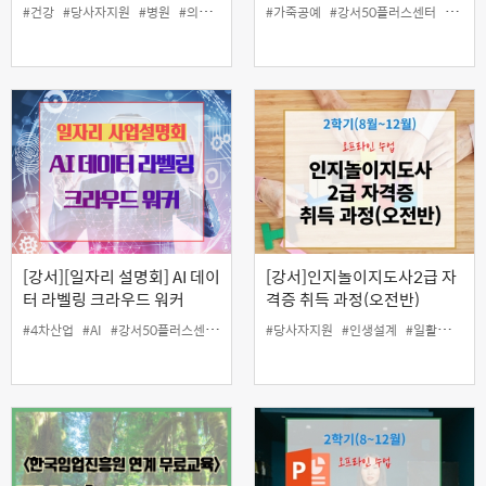
"호흡기 질환" (온라인)
#건강
#당사자지원
#병원
#의사
#이대
#인생설계
#가죽공예
#일활동지원
#강서50플러스센터
#장수
#전문의
#경력
[강서][일자리 설명회] AI 데이
[강서]인지놀이지도사2급 자
터 라벨링 크라우드 워커
격증 취득 과정(오전반)
#4차산업
#AI
#강서50플러스센터
#데이터 라벨러
#당사자지원
#모집
#인생설계
#설명회
#일활동지원
#일자리