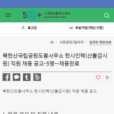
Toggl
Toggle
navig
navigation
로그인
회원가입[개인/기업]
사회공헌/일자리
일자리 채용정보
북한산국립공원도봉사무소 한시인력(산불감시
원) 직원 채용 공고-5명--채용완료
0
북한산도봉사무소 한시인력(산불감시원) 직원 채용 공고