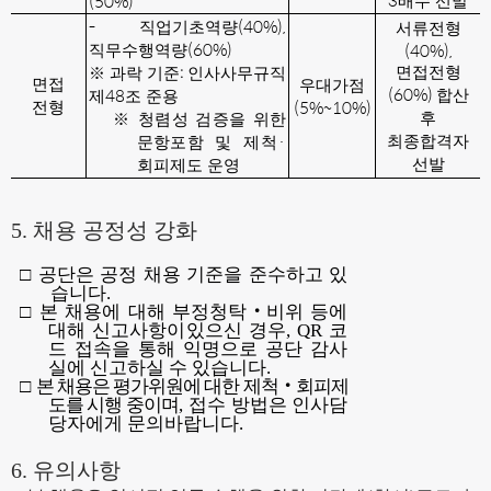
(50%)
배수 선발
-
(40%),
직업기초역량
서류전형
(60%)
(40%),
직무수행역량
:
면접전형
※
과락 기준
인사사무규직
면접
우대가점
(60%)
48
합산
제
조 준용
(5%~10%)
전형
후
※
청렴성 검증을 위한
·
최종합격자
문항포함 및 제척
선발
회피제도 운영
5.
채용 공정성 강화
□
공단은 공정 채용 기준을 준수하고 있
습니다
.
□
본 채용에 대해 부정청탁
‧
비위 등에
대해 신고사항이있으신 경우
, QR
코
드 접속을 통해 익명으로 공단
감사
실에 신고하실 수 있습니다
.
□
본 채용은 평가위원에 대한 제척
‧
회피제
도를 시행 중이며
,
접수 방법은 인사담
당자에게 문의바랍니다
.
6.
유의사항