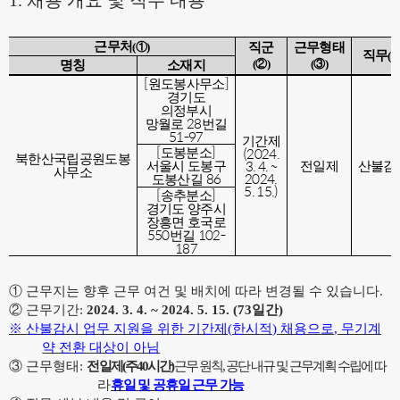
1.
채용 개요 및 직무 내용
근무처
(
①
)
직군
근무형태
직무
(
(
②
)
(
③
)
명칭
소재지
[
]
원도봉사무소
경기도
의정부시
28
망월로
번길
51-97
기간제
[
]
(2024.
도봉분소
북한산국립공원도봉
3. 4. ~
서울시 도봉구
전일제
산불감
사무소
86
2024.
도봉산길
5. 15.)
[
]
송추분소
경기도 양주시
장흥면 호국로
550
102-
번길
187
①
근무지는 향후 근무 여건 및 배치에 따라 변경될 수 있습니다
.
②
근무기간
:
2024. 3. 4. ~ 2024. 5. 15. (73
일간
)
※
산불감시 업무 지원을 위한 기간제
(
한시적
)
채용으로
,
무기계
약 전환 대상이 아님
③
근무형태
:
전
일제
(
주
40
시간
)
근무 원칙
,
공단 내규 및 근무계획 수립에 따
라
휴일 및 공휴일 근무 가능