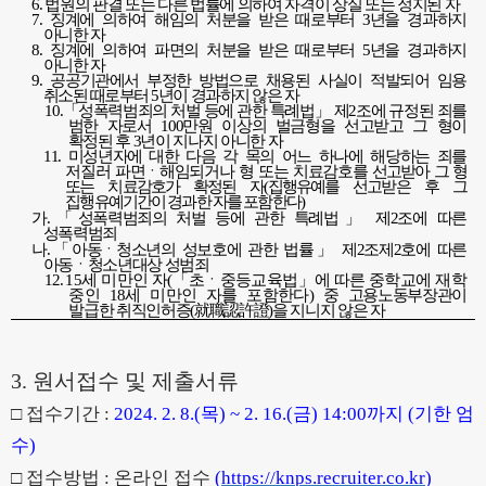
6.
법원의 판결 또는 다른 법률에 의하여 자격이 상실 또는 정지된 자
7.
징계에 의하여 해임의 처분을 받은 때로부터
3
년을 경과하지
아니한 자
8.
징계에 의하여 파면의 처분을 받은 때로부터
5
년을 경과하지
아니한 자
9.
공공기관에서 부정한 방법으로 채용된 사실이 적발되어 임용
취소된 때로부터
5
년이 경과하지 않은 자
10.
「
성폭력범죄의 처벌 등에 관한 특례법
」
제
2
조에 규정된 죄를
범한 자로서
100
만원 이상의 벌금형을 선고받고 그 형이
확정된 후
3
년이 지나지 아니한 자
11.
미성년자에 대한 다음 각 목의 어느 하나에 해당하는 죄를
저질러 파면
ㆍ
해임되거나 형 또는 치료감호를
선고받아 그 형
또는 치료감호가 확정된 자
(
집행유예를 선고받은 후 그
집행유예기간이 경과한 자를 포함한다
)
가
.
「
성폭력범죄의 처벌 등에 관한 특례법
」
제
2
조에 따른
성폭력범죄
나
.
「
아동
ㆍ
청소년의 성보호에 관한 법률
」
제
2
조제
2
호에 따른
아동
ㆍ
청소년대상 성범죄
12.
15
세 미만인 자
(
「
초
ㆍ
중등교육법
」
에 따른 중학교에 재학
중인
18
세 미만인 자를 포함한다
)
중
고용노동부장관이
발급한 취직인허증
(
就職認許證
)
을 지니지 않은 자
3.
원서접수 및 제출서류
□
접수기간
:
2024. 2. 8.(
목
) ~ 2. 16.(
금
) 14:00
까지
(
기한 엄
수
)
□
접수방법
:
온라인 접수
(
https://knps.recruiter.co.kr
)