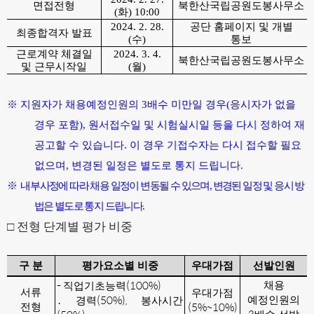
면접전형
북한산국립공원도봉사무소
(
화
) 10:00
2024. 2. 28.
공단 홈페이지 및 개별
최종합격자 발표
(
수
)
통보
근로계약 체결일
2024. 3. 4.
북한산국립공원도봉사무소
및 근무시작일
(
월
)
※
지원자가 채용예정인원의
3
배수 미만일 경우
(
응시자가 없을
경우 포함
),
원서접수일 및 시험실시일 등을 다시 정하여 재
공고할 수 있습니다
.
이 경우 기접수자는 다시 접수할 필요
없으며
,
변경된 일정은 별도로 통지 드립니다
.
※
내
부사정에 따라 채용 일정이 변동될 수 있으며
,
변경된 일정 및 응시 방
법은 별도로 통지 드립니다
.
□
전형 단계별 평가 비중
구 분
평가요소별 비중
우대가점
선발인원
-
(100%)
채용
직업기초능력
서류
우대가점
(50%),
예정인원의
․
경력
봉사시간
(5%~10%)
전형
3