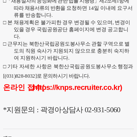
□
「
채용절차의 공정화에 관한 법률 시행령
」
제
2
조제
1
항에
따라 채용서류의 반환을
요청하면
14
일 이내에 요구서
류를 반송합니다
.
□
본 채용계획은 불가피한 경우 변경될 수 있으며
,
변경이
있을 경우 국립공원
공단 홈페이지
에
변경 공고합니
다
.
□
근무지는 북한산국립공원도봉사무소 관할 구역으로 별
도의 직원 숙사가 지원
되지 않으므로 충분히 숙지하
여 지원하시기 바랍니다
.
□
기타 자세한 사항은 북한산국립공원도봉사무소
행정과
[(031)828-8032]
로 문의하시기 바랍니다
.
온라인 접수(
https://knps.recruiter.co.kr
)
*지원문의 : 곽경아상담사 02-931-5060