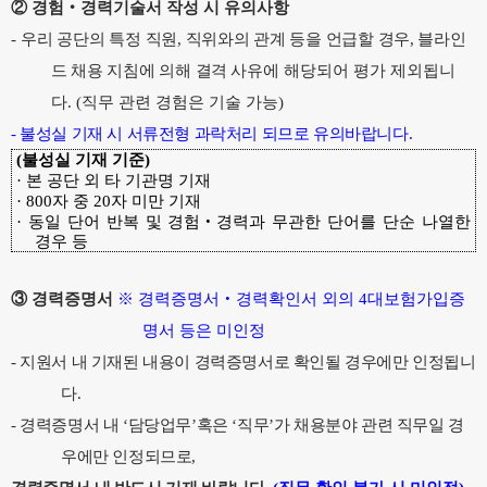
②
경험
‧
경력기술서 작성 시 유의사항
-
우
리 공단의 특정 직원
,
직위와의 관계 등을 언급할 경우
,
블라인
드 채용 지침에 의해 결격
사유에 해당되어 평가 제외됩니
다
. (
직무 관련 경험은 기술 가능
)
-
불성실 기재 시 서류전형 과락처리 되므로 유의바랍니다
.
(
불성실 기재 기준
)
·
본 공단 외 타 기관명 기재
· 800
자 중
20
자 미만 기재
·
동일 단어 반복 및 경험
‧
경력과 무관한 단어를 단순 나열한
경우 등
③
경력증명서
※
경력증명서
‧
경력확인서 외의
4
대보험가입증
명서 등은 미인정
-
지원서 내 기재된 내용이 경력증명서로 확인될 경우에만 인정됩니
다
.
-
경력증명서 내
‘
담당업무
’
혹은
‘
직무
’
가 채용분야 관련 직무일 경
우에만 인정되므로
,