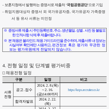
-
보훈지청에서 발행하는 증명서로 제출처
‘
국립공원공단
’
으로 기입
-
취업지원대상자 증명서 외 국가유공자증
,
국가유공자 가족증명
서 등 유사 서류는 미인정
※
증빙서류 제출 시 주민등록번호
․
주소
․
생년월일
․
성별
․
사진 등 불필요
한 인적사항 삭제 후 제출바랍니다
.
※
본 채용은 블라인드 채용 가이드라인을 준수하며
,
제출서류 내 정보는
사실여부 확인에만 사용하고
,
편견정보 혹은 평가와 무관한 정
보는 평가위원에게 전달되지 않습니다
.
4.
전형 일정 및 단계별 평가비중
□
채용전형 일정
구분
일정
비고
2024. 2. 8.(
목
)
공고
․
접수
~ 2. 16.
https://knps.recruiter.co.kr
서류
(
금
)14:00
까지
전형
2024. 2. 22.
합격자발표
(
목
)
2024. 2. 27.