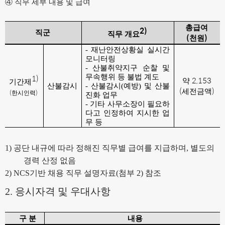
④
직무 세부 내용 및 급여
총급여
2)
직군
직무 개요
(
)
천원
-
재난안전상황실 실시간
모니터링
-
산불취약지구 순찰 및
1)
무속행위 등 불법 계도
2,153
약
기간제
산불감시
-
산불감시
(
예방
)
및 산불
(
)
세전금액
(
)
한시인력
진화 업무
-
기타 사무소장이 필요하
다고 인정하여 지시한 업
무 등
1)
공단 내규에 따라 정해진 직무별 급여를 지급하며
,
별도의
경력 산정 없음
2) NCS
기반 채용 직무 설명자료
(
첨부
2)
참조
2.
응시자격 및 우대사항
구 분
내용