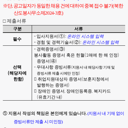
※
단
,
공고일자가 동일한 채용 건에 대하여 중복 접수 불가
(
북한
산도봉사무소제
2024-3
호
)
□
제출서류
구분
서류
-
(
):
입사지원서
①
온라인 시스템 입력
필수
-
(
):
경험 및 경력기술서
②
온라인 시스템 입력
-
(
)
경력증명서
③
(1
)
봉사활동 증명서 혹은 헌혈
매에 한 해 인정
(
)
증명서
④
-
(
선택
우대
사항 증빙서류
지원서 내 해당사항 기재 및
(
)
해당자에
증빙서류 제출 시에만 인정
)
(
한함

취업지원대상자 증명서
보훈지청에서
)
발행하는 증명서
,
,

장애인 증명서
장애인등록증
복지카드
(
)
유효기간 내
①
지원서 작성의 책임은 본인에게 있습니다
.
(
지원서 내 기재 없이
증빙서류만 제출 시 미인정
)