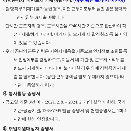
경력증명서 내 반드시 기재 바랍니다
.
(
직무 확인 불가 시 미인정
)
-
담
당직무 기재가 불가능한 경우
,
이전 근무지로부터 날인 받은 경력확
인서
(
첨부
3)
제출 바랍니다
.
-
단시간 근로자의 경우
,
근무시간을 주
40
시간 기준으로 환산하여 작
성
‧
제출하기 바라며
,
미기재 및 오기재 시 합격취소 등 불이익
이 있을 수 있습니다
.
-
우
리 공단의 근무 경력은 지원서 내용을 기준으로 인사정보 조회를 통
해 인정여부를 결정하므로
,
지원서 내 기간 및 근무처
‧
직무를
반드시 기재하시기 바라며
,
불가피한 경우 외에 경력증명서 제
출 불필요합니다
. (
공단 근무경력을 별도 우대하지 않으며
,
타
기관과 동일하게 평가
)
④
봉사활동 증명서
-
공고일 기준
3
년 이내
(2021. 2. 8. ~ 2024. 2. 7.)
의 실적에 한해
,
국가
기관
·
공공기관
, 1365·VMS
발급 증명서 및 헌혈증명서는
1
회
4
시간에
한해 인정합니다
.
⑤
취업지원대상자 증명서