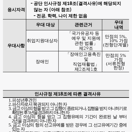
-
18
(
)
공단 인사규정 제
조
결격사유
에 해당되지
(
)
응시자격
않는 자
아래 참조
-
,
,
전공
학력
나이 제한 없음
우대
우대 대상
관련근거
내역
「
국가유공자 등
만점의
5%,
예우 및 지원에
취업지원대상자
10%
가점
관한 법률
」
(
전형단계별
)
우대사항
29
제
조
「
장애인고용촉진
만점의
5%
및
가점
장애인
(
서류전형
직업재활법
」
2
1
한정
)
제
조제
호
18
인사규정 제
조에 따른 결격사유
1.
피성년후견인
2.
파산자로서 복권되지 아니한 자
3.
금고 이상의 형을 받고 그 집행이 종료되거나
,
집행을 받지 아니하기로
확정된 후
5
년을 경과하지 아니한 자
4.
금고 이상의 형을 받고 그 집행유예의 기간이 완료된 날 부터
2
년을 경과하지 아니한 자
5.
금고 이상의 형의 선고유예를 받은 경우에 그 선고유예기간 중에
있는 자