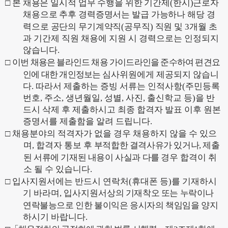
□
본 채용은 일시적 업무 수행을 위한 기간제
(
한시
)
근로자
채용으로 추후 경력증명서는 발급 가능하나 해당 경
력으로 공단의 무기계약직
(
공무직
)
직원
및
3
개월 초
과 기간제 직원 채용에 지원 시 경력으로는 인정되지
않습니다
.
□
이번 채용은 블라인드 채용 가이드라인을 준수하여 편견요
인에 대한 개인정보는
심사위원에게 제공되지 않습니
다
.
따라서 제출하는 증빙 서류는 인적사항
(
주민등록
번호
,
주소
,
생년월일
,
성별
,
사진
,
출신학교 등
)
을 반
드시 삭제 후 제출하시고 최종 합격자 발표 이후 원본
증명서를 제출함을 알려 드립니다
.
□
채용분야의 적격자가 없을 경우 채용하지 않을 수 있으
며
,
합격자 통보 후
부적합한 결격사유가 있거나
,
제출
된 서류에 기재된 내용이 사실과 다를 경우
합격이 취
소 될 수 있습니다
.
□
입사지원서에는 반드시 연락처
(
휴대폰 등
)
를 기재하시
기 바라며
,
입사지원서
상의 기재착오 또는 누락이나
연락불능으로 인한 불이익은 응시자의 책임임을
양지
하시기 바랍니다
.