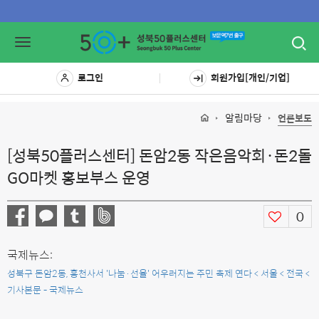
Toggl
Toggle
navig
navigation
로그인
회원가입[개인/기업]
알림마당
언론보도
[성북50플러스센터] 돈암2동 작은음악회·돈2돌
GO마켓 홍보부스 운영
0
국제뉴스:
성북구 돈암2동, 흥천사서 '나눔·선율' 어우러지는 주민 축제 연다 < 서울 < 전국 <
기사본문 - 국제뉴스