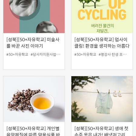
[성북][50+자유학교] 미술사
[성북][50+자유학교] 업사이
를 바꾼 사진 이야기
클링! 환경을 생각하는 아름다
운 취미활동 (양말목으로 컫받
#50+자유학교
#당사자지원사업
#성북홍보왕
#50+자유학교
#온라인
#웹엑스
#명강사 탄생 프로젝트
#지역협력사업
침 만들기)
[성북][50+자유학교] 개인별
[성북][50+자유학교] 생애 첫
음양체질에 따른 약용식품 바
손주 옷은 내가! 배냇저고리