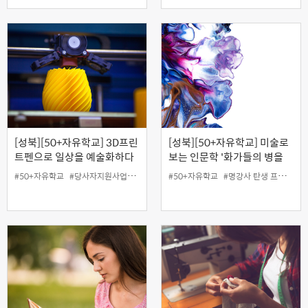
[성북][50+자유학교] 3D프린
[성북][50+자유학교] 미술로
트펜으로 일상을 예술화하다
보는 인문학 '화가들의 병을
대처하는 철학'
#50+자유학교
#당사자지원사업
#무료
#성북홍보왕
#50+자유학교
#온라인
#명강사 탄생 프로젝트
#지역협력사업
#