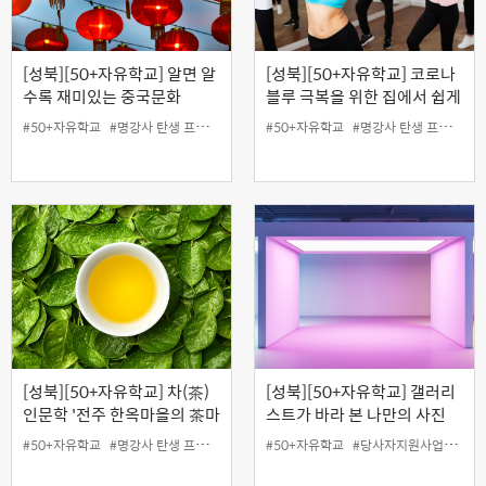
[성북][50+자유학교] 알면 알
[성북][50+자유학교] 코로나
수록 재미있는 중국문화
블루 극복을 위한 집에서 쉽게
할 수 있는 레크댄스
#50+자유학교
#명강사 탄생 프로젝트
#50+자유학교
#명강사 탄생 프로젝트
[성북][50+자유학교] 차(茶)
[성북][50+자유학교] 갤러리
인문학 '전주 한옥마을의 茶마
스트가 바라 본 나만의 사진
고도를 따라 걷는 맘 길
#50+자유학교
#명강사 탄생 프로젝트
#50+자유학교
#당사자지원사업
#무료