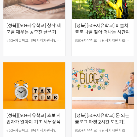
[성북][50+자유학교] 창작 세
[성북][50+자유학교] 미술치
포를 깨우는 공모전 글쓰기
료로 나를 찾아 떠나는 시간여
행
#50+자유학교
#당사자지원사업
#성북홍보왕
#50+자유학교
#온라인
#지역협력사업
#당사자지원사업
#특강
#무료
[성북][50+자유학교] 초보 사
[성북][50+자유학교] 돈 되는
업자가 알아야 기초 세무상식
블로그 마켓 2시간 도전기!
#50+자유학교
#당사자지원사업
#성북홍보왕
#50+자유학교
#지역협력사업
#당사자지원사업
#특강
#무료