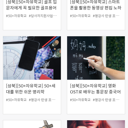
[성북][50+자유학교] 골프 입
[성북][50+자유학교] 스마트
문자에게 꼭 필요한 골프용어
폰을 활용한 동영상 편집 노하
및 규칙 정리
우 전격공개! (어플 VLLO(블
#50+자유학교
#당사자지원사업
#무료
#성북홍보왕
#50+자유학교
#온라인
#명강사 탄생 프로젝트
#지역협력사업
#
로)활용)
[성북][50+자유학교] 50+세
[성북][50+자유학교] 영화
대를 위한 쉬운 명리학
OST로 배우는 통문장 중국어
#50+자유학교
#명강사 탄생 프로젝트
#50+자유학교
#명강사 탄생 프로젝트