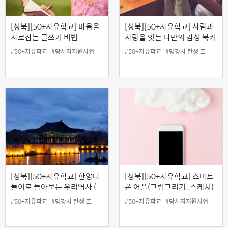
[성북][50+자유학교] 마음을
[성북][50+자유학교] 사람과
사로잡는 글쓰기 비법
사랑을 잇는 나만의 감성 북커
버 만들기
#50+자유학교
#당사자지원사업
#무료
#성북홍보왕
#50+자유학교
#지역협력사업
#명강사 탄생 프로젝트
#특강
[성북][50+자유학교] 한양나
[성북][50+자유학교] 스마트
들이로 돌아보는 우리역사 (
폰 어플(그림그리기_스케치)
한양을 걷다 - 인왕에서 목멱
로 글자 꾸미기
#50+자유학교
#명강사 탄생 프로젝트
#50+자유학교
#당사자지원사업
#성북
까지 )