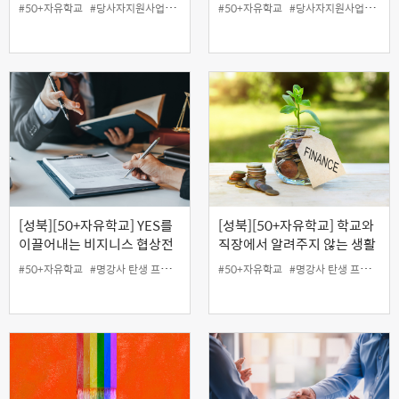
는 방법
#50+자유학교
#당사자지원사업
#성북홍보왕
#50+자유학교
#온라인
#지역협력사업
#당사자지원사업
#특강
#성북
[성북][50+자유학교] YES를
[성북][50+자유학교] 학교와
이끌어내는 비지니스 협상전
직장에서 알려주지 않는 생활
략
형 재무설계
#50+자유학교
#명강사 탄생 프로젝트
#50+자유학교
#명강사 탄생 프로젝트