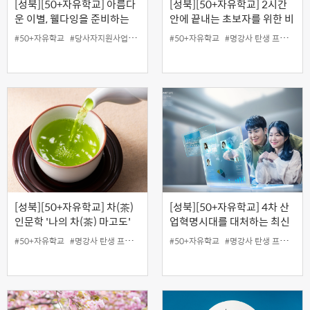
[성북][50+자유학교] 아름다
[성북][50+자유학교] 2시간
운 이별, 웰다잉을 준비하는
안에 끝내는 초보자를 위한 비
방법
지니스 엑셀
#50+자유학교
#당사자지원사업
#무료
#성북홍보왕
#50+자유학교
#온라인
#명강사 탄생 프로젝트
#지역협력사업
#
[성북][50+자유학교] 차(茶)
[성북][50+자유학교] 4차 산
인문학 '나의 차(茶) 마고도'
업혁명시대를 대처하는 최신
지능이론
#50+자유학교
#명강사 탄생 프로젝트
#50+자유학교
#명강사 탄생 프로젝트