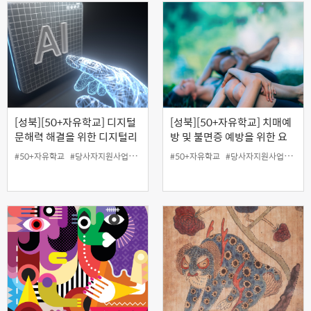
[성북][50+자유학교] 디지털
[성북][50+자유학교] 치매예
문해력 해결을 위한 디지털리
방 및 불면증 예방을 위한 요
터러시 맛보기
가댄스
#50+자유학교
#당사자지원사업
#무료
#성북홍보왕
#50+자유학교
#온라인
#당사자지원사업
#지역협력사업
#무료
#