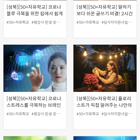
[성북][50+자유학교] 코로나
[성북][50+자유학교] 말하기
블루 극복을 위한 집에서 쉽게
보다 쉬운 글쓰기 비결! 2시간
할 수 있는 포크댄스
안에 끝내기
#50+자유학교
#명강사 탄생 프로젝트
#50+자유학교
#당사자지원사업
#무료
[성북][50+자유학교] 코로나
[성북][50+자유학교] 플로리
스트레스를 극복하는 브레인
스트가 직접 알려주는 나만의
디톡스 (뇌해독)
미니정원 만들기
#50+자유학교
#명강사 탄생 프로젝트
#50+자유학교
#당사자지원사업
#성북