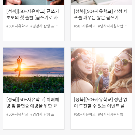
[성북][50+자유학교] 글쓰기
[성북][50+자유학교] 감성 세
초보의 첫 출발 (글쓰기로 자
포를 깨우는 짧은 글쓰기
존감 회복하기)
#50+자유학교
#명강사 탄생 프로젝트
#50+자유학교
#당사자지원사업
#성북
[성북][50+자유학교] 치매예
[성북][50+자유학교] 정년 없
방 및 불면증 예방을 위한 요
이 도전할 수 있는 이벤트 플
가댄스
래너 도전기
#50+자유학교
#명강사 탄생 프로젝트
#50+자유학교
#당사자지원사업
#무료