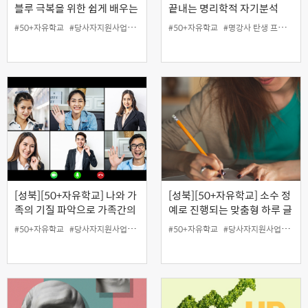
블루 극복을 위한 쉽게 배우는
끝내는 명리학적 자기분석
요가댄스
#50+자유학교
#당사자지원사업
#성북홍보왕
#50+자유학교
#온라인
#요가
#명강사 탄생 프로젝트
#웹엑스
#지역협
[성북][50+자유학교] 나와 가
[성북][50+자유학교] 소수 정
족의 기질 파악으로 가족간의
예로 진행되는 맞춤형 하루 글
갈등 대처법
쓰기
#50+자유학교
#당사자지원사업
#무료
#성북홍보왕
#50+자유학교
#지역협력사업
#당사자지원사업
#특강
#무료