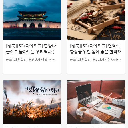
[성북][50+자유학교] 한양나
[성북][50+자유학교] 면역력
들이로 돌아보는 우리역사 (
향상을 위한 몸에 좋은 한약재
한양을 걷다 - 낙산에서 백악
바로 알기
#50+자유학교
#명강사 탄생 프로젝트
#50+자유학교
#당사자지원사업
#무료
까지 )