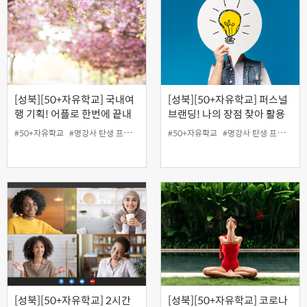
[성북][50+자유학교] 국내여
[성북][50+자유학교] 퍼스널
행 기획! 어플로 한번에 끝내
브랜딩! 나의 장점 찾아 활용
기!
하기
#50+자유학교
#명강사 탄생 프로젝트
#50+자유학교
#명강사 탄생 프로젝트
[성북][50+자유학교] 2시간
[성북][50+자유학교] 코로나