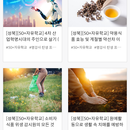
[성북][50+자유학교] 4차 산
[성북][50+자유학교] 약용식
업혁명시대의 주인으로 살기 (
품 효능 및 계절별 약선차 이
미래세상의 변화와 대응 )
야기
#50+자유학교
#명강사 탄생 프로젝트
#50+자유학교
#명강사 탄생 프로젝트
[성북][50+자유학교] 소비자
[성북][50+자유학교] 원예활
식품 위생 감시원의 모든 것
동으로 생활 속 치매를 예방하