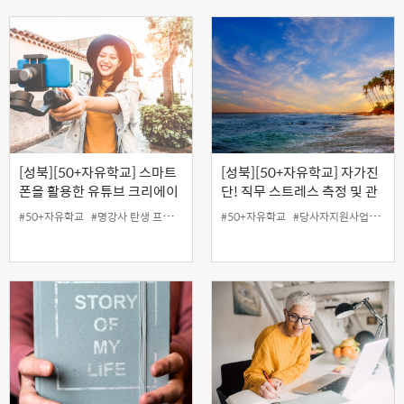
[성북][50+자유학교] 스마트
[성북][50+자유학교] 자가진
폰을 활용한 유튜브 크리에이
단! 직무 스트레스 측정 및 관
터 2시간 도전기
리
#50+자유학교
#명강사 탄생 프로젝트
#50+자유학교
#당사자지원사업
#무료