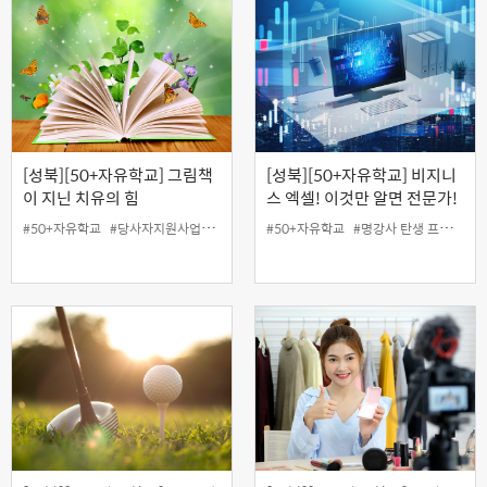
[성북][50+자유학교] 그림책
[성북][50+자유학교] 비지니
이 지닌 치유의 힘
스 엑셀! 이것만 알면 전문가!
#50+자유학교
#당사자지원사업
#무료
#성북홍보왕
#50+자유학교
#온라인
#명강사 탄생 프로젝트
#지역협력사업
#