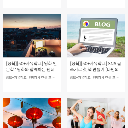
[성북][50+자유학교] 영화 인
[성북][50+자유학교] SNS 글
문학 ' 영화와 함께하는 펜데
쓰기로 첫 책 만들기 (나만의
믹'
콘텐츠로 세상과 소통하기)
#50+자유학교
#명강사 탄생 프로젝트
#50+자유학교
#명강사 탄생 프로젝트