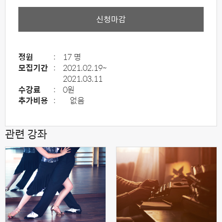
신청마감
정원
:
17 명
모집기간
:
2021.02.19~
2021.03.11
수강료
:
0원
추가비용
:
없음
관련 강좌