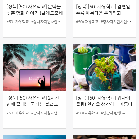
[성북][50+자유학교] 문턱을
[성북][50+자유학교] 알면알
낮춘 명화 이야기 (클레드모네
수록 아름다운 우리민화
편)
#50+자유학교
#당사자지원사업
#무료
#성북홍보왕
#50+자유학교
#온라인
#당사자지원사업
#지역협력사업
#무료
#
[성북][50+자유학교] 2시간
[성북][50+자유학교] 업사이
안에 끝내는 돈 되는 블로그
클링! 환경을 생각하는 아름다
마켓
운 취미활동 (양말목 소품 바
#50+자유학교
#당사자지원사업
#무료
#성북홍보왕
#50+자유학교
#온라인
#명강사 탄생 프로젝트
#지역협력사업
#
구니 및 작은 화분만들기)