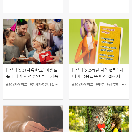
[성북][50+자유학교] 이벤트
[성북][2021년 지역협력] 시
플래너가 직접 알려주는 가족
니어 금융교육 미션 챌린지
행사 기획 노하우!
(웹드라마)
#50+자유학교
#당사자지원사업
#무료
#성북홍보왕
#50+자유학교
#지역협력사업
#무료
#성북홍보왕
#특강
#