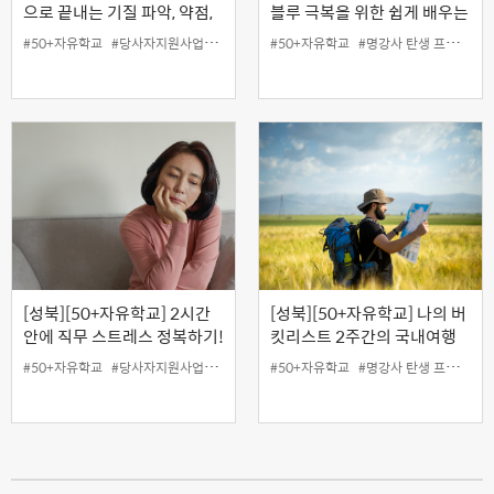
으로 끝내는 기질 파악, 약점,
블루 극복을 위한 쉽게 배우는
보완점 이해
요가댄스
#50+자유학교
#당사자지원사업
#무료
#성북홍보왕
#50+자유학교
#온라인
#명강사 탄생 프로젝트
#지역협력사업
#
[성북][50+자유학교] 2시간
[성북][50+자유학교] 나의 버
안에 직무 스트레스 정복하기!
킷리스트 2주간의 국내여행
#50+자유학교
#당사자지원사업
#성북홍보왕
#50+자유학교
#지역협력사업
#명강사 탄생 프로젝트
#특강