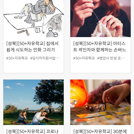
[성북][50+자유학교] 집에서
[성북][50+자유학교] 아티스
쉽게 시도하는 민화 그리기
트 곽인자와 함께하는 손바느
질 '자연, 手로 잇다'
#50+자유학교
#당사자지원사업
#성북홍보왕
#50+자유학교
#온라인
#웹엑스
#명강사 탄생 프로젝트
#지역협력사업
[성북][50+자유학교] 코로나
[성북][50+자유학교] 30분에