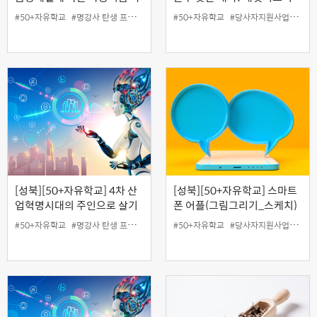
로알기
만들기
#50+자유학교
#명강사 탄생 프로젝트
#50+자유학교
#당사자지원사업
#무료
[성북][50+자유학교] 4차 산
[성북][50+자유학교] 스마트
업혁명시대의 주인으로 살기
폰 어플(그림그리기_스케치)
(우리는 어떻게 준비해야 하
로 풍경 일러스트 그리기(안드
#50+자유학교
#명강사 탄생 프로젝트
#50+자유학교
#당사자지원사업
#무료
나?)
로이드폰 사용자만 참여 가능