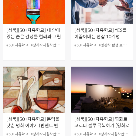
[성북][50+자유학교] 내 안에
[성북][50+자유학교] YES를
있는 숨은 감정들 컬러와 그림
이끌어내는 협삽 10계명
으로 치유하기
#50+자유학교
#당사자지원사업
#성북홍보왕
#50+자유학교
#지역협력사업
#명강사 탄생 프로젝트
#특강
[성북][50+자유학교] 문턱을
[성북][50+자유학교] 영화로
낮춘 명화 이야기 (빈센트 반
코로나 블루 극복하기 (영화로
고흐편)
만나는 치유)
#50+자유학교
#당사자지원사업
#무료
#성북홍보왕
#50+자유학교
#온라인
#당사자지원사업
#지역협력사업
#성북
#