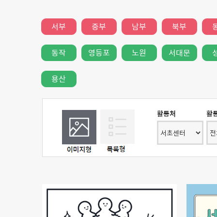
서부
중부
남부
북부
동작
영등포
노원
서대문
용산
활동처
활