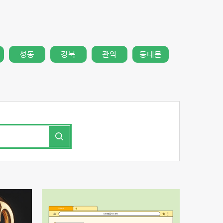
성동
강북
관악
동대문