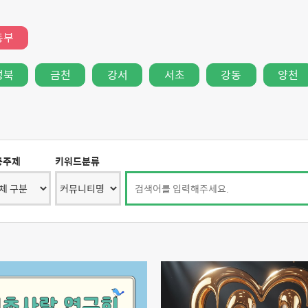
동부
성북
금천
강서
서초
강동
양천
동주제
키워드분류