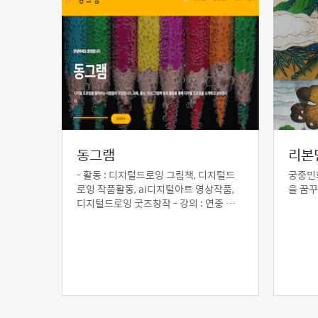
동그램
리본
- 활동 : 디지털드로잉 그림책, 디지털드
궁중민
로잉 작품활동, ai디지털아트 영상작품,
을 꿈
디지털드로잉 굿즈창작 - 강의 : 연중 매
달 동그램 커뮤니티와 함께하는 디지털드
로잉 강좌 - 역량강화: 매년 5월 디지털드
로잉 전문인력양성과정 운영 (무료강좌),
전시활동