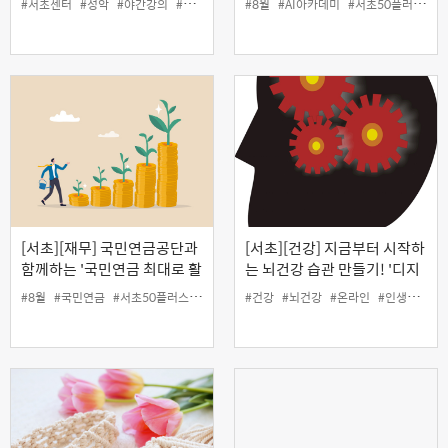
#서초센터
#성악
#야간강의
#여가
#인생설계
#8월
#AI아카데미
#서초50플러스센터
[서초][재무] 국민연금공단과
[서초][건강] 지금부터 시작하
함께하는 '국민연금 최대로 활
는 뇌건강 습관 만들기! '디지
용하기'
털 시대, 오래 쓰는 뇌건강 관
#8월
#국민연금
#서초50플러스센터
#인생설계
#건강
#재무
#뇌건강
#온라인
#인생설계
리법' (온라인)