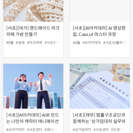
[서초][여가] 핸드메이드 마크
[서초][AI아카데미] AI 영상편
라메 가방 만들기
집, Capcut 마스터 과정
#8월
#공예
#마크라메
#서초50플러스센터
#8월
#여가
#AI아카데미
#인생설계
#서초50플러스센터
[서초][AI아카데미] AI로 만드
[서초][재무] 법률구조공단과
는 나만의 캐릭터 애니메이션
함께하는 '상가임대차 실무와
분쟁대응' (오프라인)
#AI아카데미
#서초센터
#애니메이션
#인생설계
#상가임대차
#캐릭터
#서초센터
#인생설계
#