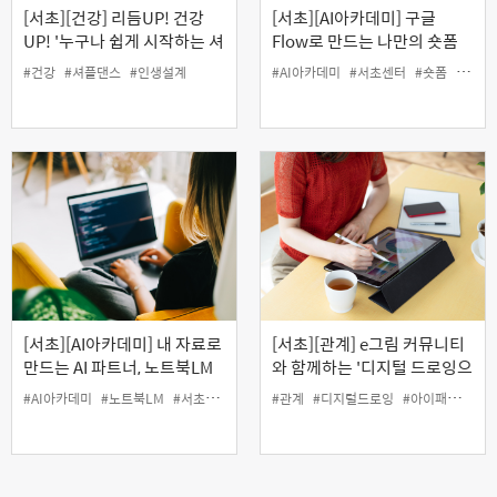
[서초][건강] 리듬UP! 건강
[서초][AI아카데미] 구글
UP! '누구나 쉽게 시작하는 셔
Flow로 만드는 나만의 숏폼
플댄스' (7-8월)
제작
#건강
#셔플댄스
#인생설계
#AI아카데미
#서초센터
#숏폼
#영상
[서초][AI아카데미] 내 자료로
[서초][관계] e그림 커뮤니티
만드는 AI 파트너, 노트북LM
와 함께하는 '디지털 드로잉으
로 기록하는 그림일기 만들기'
#AI아카데미
#노트북LM
#서초센터
#인생설계
#관계
#디지털드로잉
#아이패드
#인
(7월)