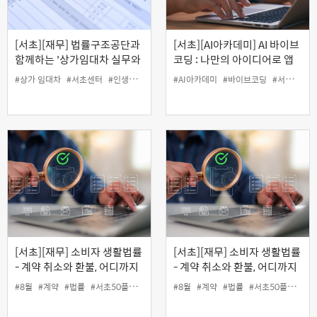
[서초][재무] 법률구조공단과
[서초][AI아카데미] AI 바이브
함께하는 '상가임대차 실무와
코딩 : 나만의 아이디어로 앱
분쟁대응' (온라인)
만들기
#상가 임대차
#서초센터
#인생설계
#재무
#AI아카데미
#바이브코딩
#서초센터
[서초][재무] 소비자 생활법률
[서초][재무] 소비자 생활법률
- 계약 취소와 환불, 어디까지
- 계약 취소와 환불, 어디까지
가능할까? (오프라인)
가능할까? (온라인)
#8월
#계약
#법률
#서초50플러스센터
#인생설계
#8월
#계약
#재무
#법률
#서초50플러스센터