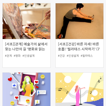
[서초][관계] 예술가의 삶에서
[서초][건강] 바른 자세! 바른
찾는 나만의 길 '명화로 읽는
호흡! '필라테스 시작하기' (7
화가들과 삶의 선택' (온라인)
월)
#관계
#명화
#인생설계
#건강
#인생설계
#필라테스