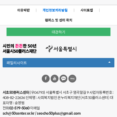
이용약관
|
개인정보처리방침
|
사이트맵
|
캠퍼스 및 센터 위치
대관하기
Toggle
패밀리사이트
Dropdown
서초50플러스센터
(우06793) 서울특별시 서초구 염곡말길 9
사업자등록번호 :
408-82-22636 단체명 : 사회복지법인 온누리복지재단(서초50플러스센터) 대
표자명 : 송영범
전화
02-579-5060
이메일
sch@50center.or.kr / seocho50plus@gmail.com