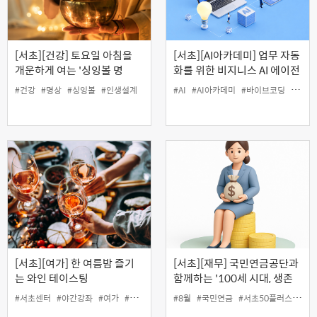
[서초][건강] 토요일 아침을
[서초][AI아카데미] 업무 자동
개운하게 여는 '싱잉볼 명
화를 위한 비지니스 AI 에이전
상 클래스' (원데이)
트 만들기
#건강
#명상
#싱잉볼
#인생설계
#AI
#AI아카데미
#바이브코딩
#서초
[서초][여가] 한 여름밤 즐기
[서초][재무] 국민연금공단과
는 와인 테이스팅
함께하는 '100세 시대, 생존
전략 : 연금편'
#서초센터
#야간강좌
#여가
#와인
#인생설계
#8월
#국민연금
#서초50플러스센터