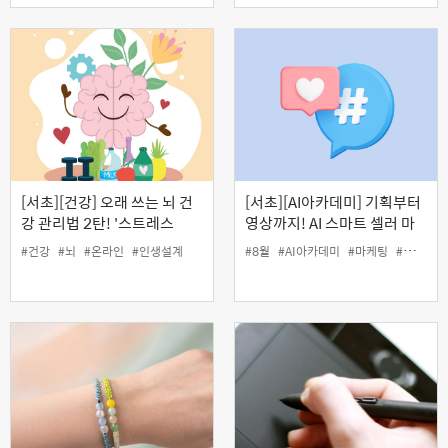
[서초][건강] 오래 쓰는 뇌 건
[서초][AI아카데미] 기획부터
강 관리법 2탄! '스트레스
영상까지! AI 스마트 셀러 마
에 강한 뇌 만들기' (온라인)
케팅 (기초)
#건강
#뇌
#온라인
#인생설계
#8월
#AI아카데미
#마케팅
#서초50플러스센터