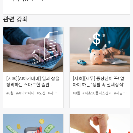
관련 강좌
[서초][AI아카데미] 일과 삶을
[서초][재무] 중장년이 꼭! 알
정리하는 스마트한 습관 :
아야 하는 '생활 속 절세상식'
Notion 초급과정
#8월
#AI아카데미
#노션
#서초50플러스센터
#8월
#인생설계
#서초50플러스센터
#세금
#인