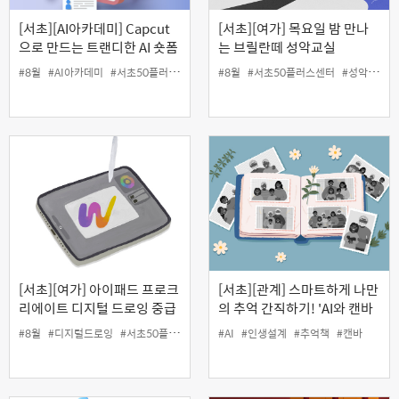
[서초][AI아카데미] Capcut
[서초][여가] 목요일 밤 만나
으로 만드는 트랜디한 AI 숏폼
는 브릴란떼 성악교실
제작
#8월
#AI아카데미
#서초50플러스센터
#영상편집
#8월
#서초50플러스센터
#인생설계
#캡컷
#성악
#야
[서초][여가] 아이패드 프로크
[서초][관계] 스마트하게 나만
리에이트 디지털 드로잉 중급
의 추억 간직하기! 'AI와 캔바
과정 (8월)
로 나만의 디지털 추억책 만들
#8월
#디지털드로잉
#서초50플러스센터
#여가
#AI
#인생설계
#인생설계
#추억책
#중급
#캔바
기'