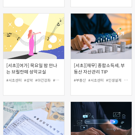
[서초][여가] 목요일 밤 만나
[서초][재무] 종합소득세, 부
는 브릴란떼 성악교실
동산 자산관리 TIP
#서초센터
#성악
#야간강좌
#여가
#인생설계
#부동산
#서초센터
#인생설계
#재무