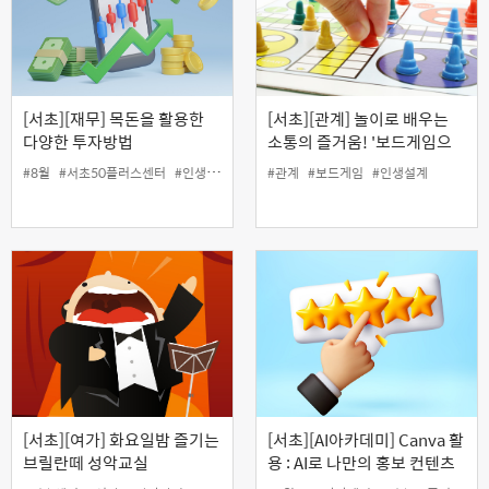
[서초][재무] 목돈을 활용한
[서초][관계] 놀이로 배우는
다양한 투자방법
소통의 즐거움! '보드게임으
로 가까워지는 우리' (원데이)
#8월
#서초50플러스센터
#인생설계
#재무
#관계
#재테크
#보드게임
#투자
#인생설계
[서초][여가] 화요일밤 즐기는
[서초][AI아카데미] Canva 활
브릴란떼 성악교실
용 : AI로 나만의 홍보 컨텐츠
만들기