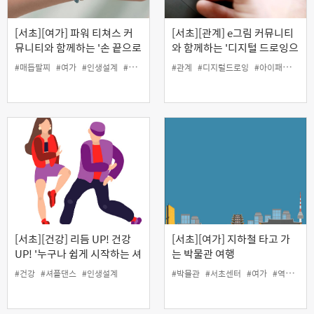
[서초][여가] 파워 티쳐스 커
[서초][관계] e그림 커뮤니티
뮤니티와 함께하는 '손 끝으로
와 함께하는 '디지털 드로잉으
엮는 나만의 매듭팔찌 만들기'
로 기록하는 그림일기 만들기'
#매듭팔찌
#여가
#인생설계
#커뮤니티
#관계
#디지털드로잉
#아이패드
#인
(원데이)
(8월)
[서초][건강] 리듬 UP! 건강
[서초][여가] 지하철 타고 가
UP! '누구나 쉽게 시작하는 셔
는 박물관 여행
플댄스' (8-9월)
#건강
#셔플댄스
#인생설계
#박물관
#서초센터
#여가
#역사
#인