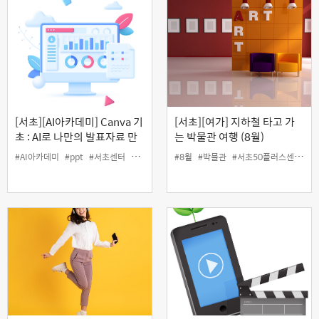
[서초][AI아카데미] Canva 기
[서초][여가] 지하철 타고 가
초 : AI로 나만의 발표자료 만
는 박물관 여행 (8월)
들기
#AI아카데미
#ppt
#서초센터
#인생설계
#캔바
#8월
#박물관
#서초50플러스센터
#