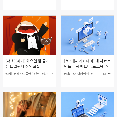
[서초][여가] 화요일 밤 즐기
[서초][AI아카데미] 내 자료로
는 브릴란떼 성악교실
만드는 AI 파트너, 노트북LM
(8월)
#8월
#서초50플러스센터
#성악
#야간
#여가
#8월
#인생설계
#AI아카데미
#노트북LM
#서초