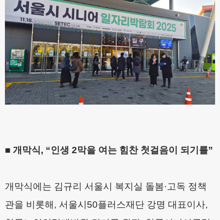
■
개막식
, “
인생
2
막을 여는 힘찬 첫걸음이 되기를
”
개막식에는 김규리 서울시 복지실 돌봄
·
고독 정책
관을 비롯해
,
서울시
50
플러스재단 강명 대표이사
,