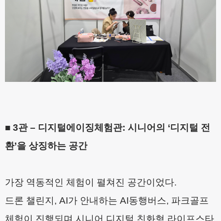
■
3
관
–
디지털에이징체험관
:
시니어의
‘
디지털 전
환
’
을 상징하는 공간
가장 역동적인 체험이 펼쳐진 공간이었다
.
드론 챌린지
, AI
가 안내하는
AI
동행버스
,
파크골프
체험이 진행되며 시니어 디지털 친화형 라이프스타