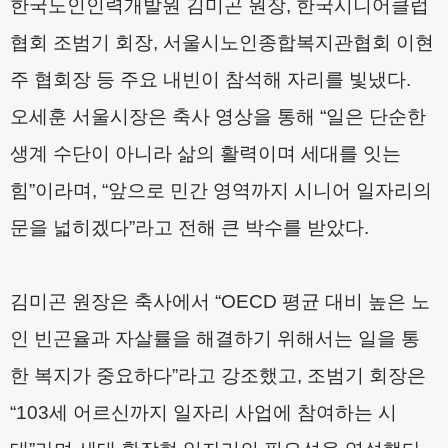
한국노인인력개발원 김미곤 원장
,
한국시니어클럽
협회 조범기 회장
,
서울시노인종합복지관협회 이현
주 협회장 등 주요 내빈이 참석해 자리를 빛냈다
.
오세훈 서울시장은 축사 영상을 통해
“
일은 단순한
생계 수단이 아니라 삶의 활력이며 세대를 잇는
힘
”
이라며
, “
앞으로 민간 영역까지 시니어 일자리의
문을 넓히겠다
”
라고 전해 큰 박수를 받았다
.
김미곤 원장은 축사에서
“OECD
평균 대비 높은 노
인 빈곤율과 자살률을 해결하기 위해서는 일을 통
한 복지가 중요하다
”
라고 강조했고
,
조범기 회장은
“103
세 어르신까지 일자리 사업에 참여하는 시