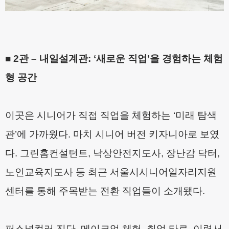
■
2
관
–
내일설계관
: ‘
새로운 직업
’
을 경험하는 체험
형 공간
이곳은 시니어가 직접 직업을 체험하는
‘
미래 탐색
관
’
에 가까웠다
.
마치 시니어 버전 키자니아로 보였
다
.
그린홈컨설턴트
,
낙상안전지도사
,
장난감 닥터
,
노인교육지도사 등 최근 서울시시니어일자리지원
센터를 통해 주목받는 전환 직업들이 소개됐다
.
퍼스널컬러 진단
,
메이크업 체험
,
취업 타로
,
이력서