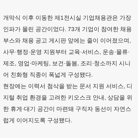
개막식 이후 이동한 제
1
전시실 기업채용관은 가장
인파가 몰린 공간이었다
. 73
개 기업이 참여한 채용
부스와 채용 공고 게시판 앞에는 줄이 이어졌으며
,
사무
·
행정
·
운영 지원부터 교육
·
서비스
,
운송
·
물류
·
제조
,
영업
·
마케팅
,
보건
·
돌봄
,
조리
·
청소까지 시니
어 친화형 직종이 폭넓게 구성됐다
.
현장에는 이력서 첨삭을 받는 문서 지원 서비스
,
디
지털 취업 환경을 고려한 키오스크 안내
,
상담을 위
한 휴게
·
대기 공간이 마련돼 구직자 동선이 자연스
럽게 이어지도록 구성됐다
.