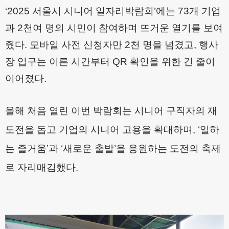
‘2025
서울시 시니어 일자리박람회
’
에는
73
개 기업
과
2
천여 명의 시민이 참여하며 뜨거운 열기를 보여
줬다
.
모바일 사전 신청자만
2
천 명을 넘겼고
,
행사
장 입구는 이른 시간부터
QR
확인을 위한 긴 줄이
이어졌다
.
올해 처음 열린 이번 박람회는 시니어 구직자의 재
도전을 돕고 기업의 시니어 고용을 확대하며
, ‘
일하
는 즐거움
’
과
‘
새로운 출발
’
을 응원하는 도전의 축제
로 자리매김했다
.