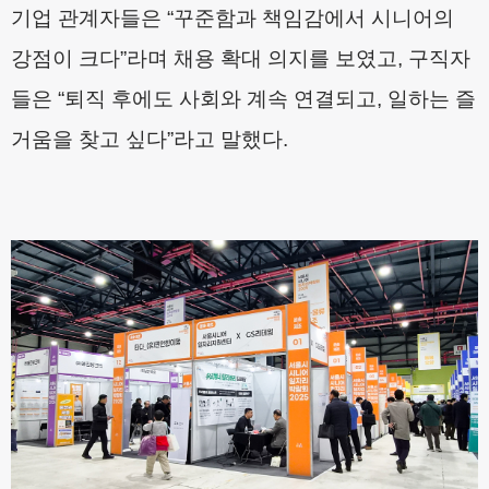
기업 관계자들은
“
꾸준함과 책임감에서 시니어의
강점이 크다
”
라며 채용 확대 의지를 보였고
,
구직자
들은
“
퇴직 후에도 사회와 계속 연결되고
,
일하는 즐
거움을 찾고 싶다
”
라고 말했다
.