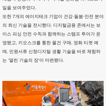
일을 보여주었다
.
또한
7
개의 에이지테크 기업이 건강
·
돌봄
·
안전 분야
의 최신 기술을 전시했다
.
디지털금융 존에서는 보
이스 피싱 안전 수칙과 함께하는 스탬프 투어가 운
영됐고
,
키오스크를 통한 물건 구매
,
영화 티켓 예
매
,
민원서류 신청디지털 생활 기술을 바로 체험하
는
‘
열린 기술의 장
’
이 마련됐다
.