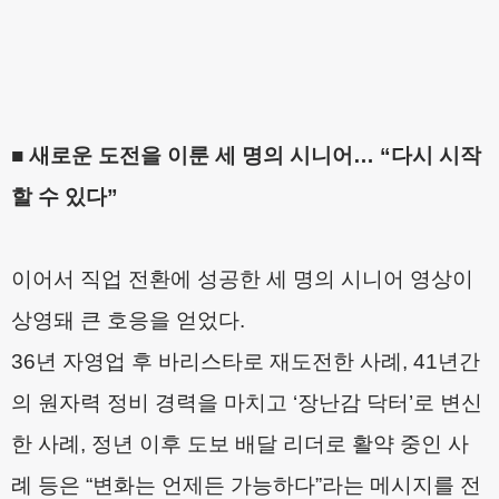
■
새로운 도전을 이룬 세 명의 시니어
…
“
다시 시작
할 수 있다
”
이어서 직업 전환에 성공한 세 명의 시니어 영상이
상영돼 큰 호응을 얻었다
.
36
년 자영업 후 바리스타로 재도전한 사례
, 41
년간
의 원자력 정비 경력을 마치고
‘
장난감 닥터
’
로 변신
한 사례
,
정년 이후 도보 배달 리더로 활약 중인 사
례 등은
“
변화는 언제든 가능하다
”
라는 메시지를 전