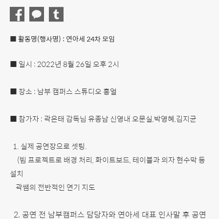
■
활동명(행사명) : 연아세 24차 모임
■ 일시 : 2022년 8월 26일 오후 2시
■ 장소 : 남부 캠퍼스 스튜디오 흥얼
■ 참가자 : 곽은태 감독님 유종남 신영내
오문실,박영혜,김지균
1. 실제 공연장으로 셋팅.
(
빔 프로젝트로 배경 처리, 화이트보드, 테이블과 의자 현수막 등
설치
곽쌤의 전반적인 연기 지도
2. 공연 전 남부캠퍼스 담당자와 연아세 대표 인사말 후 공연