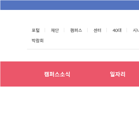
포털
재단
캠퍼스
센터
40대
시
박람회
캠퍼스소식
일자리