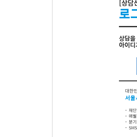
[상담
로
상담을
아이디
대한민
서울
- 재
- 매
- 분
- S