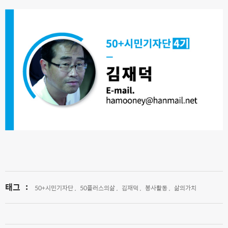
태그
:
50+시민기자단 ,
50플러스의삶 ,
김재덕 ,
봉사활동 ,
삶의가치