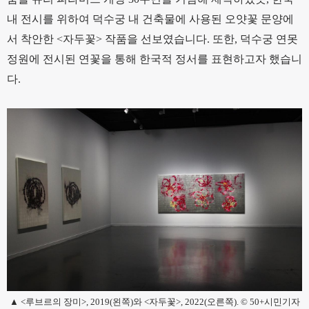
내 전시를 위하여 덕수궁 내 건축물에 사용된 오얏꽃 문양에
서 착안한 <자두꽃> 작품을 선보였습니다. 또한, 덕수궁 연못
정원에 전시된 연꽃을 통해 한국적 정서를 표현하고자 했습니
다.
▲ <루브르의 장미>, 2019(왼쪽)와 <자두꽃>, 2022(오른쪽). © 50+시민기자