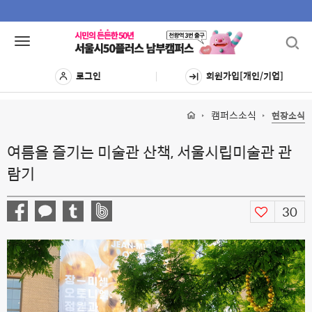
Toggl
Toggle
navig
navigation
로그인
회원가입[개인/기업]
캠퍼스소식
현장소식
여름을 즐기는 미술관 산책, 서울시립미술관 관
람기
30