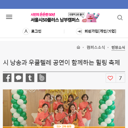
Toggl
Toggle
navig
navigation
로그인
회원가입[개인/기업]
캠퍼스소식
현장소식
시 낭송과 우쿨렐레 공연이 함께하는 힐링 축제
7