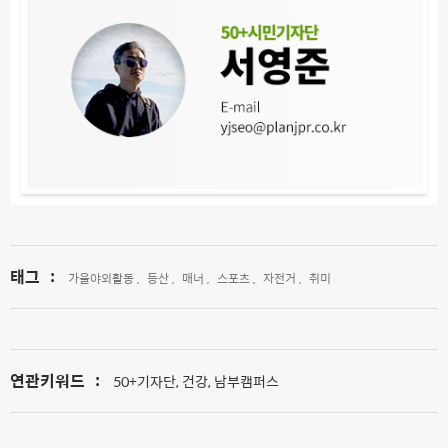
태그
:
가을야외활동 ,
등산 ,
매너 ,
스포츠 ,
자전거 ,
취미
연관키워드
:
50+기자단, 건강, 남부캠퍼스