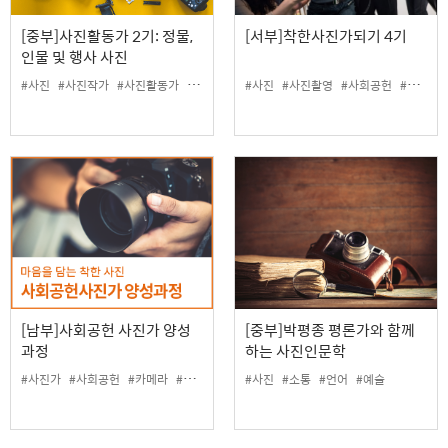
[중부]사진활동가 2기: 정물,
[서부]착한사진가되기 4기
인물 및 행사 사진
#사진
#사진작가
#사진활동가
#사회공헌
#사진
#인물사진
#사진촬영
#제품사진
#사회공헌
#영상
[남부]사회공헌 사진가 양성
[중부]박평종 평론가와 함께
과정
하는 사진인문학
#사진가
#사회공헌
#카메라
#현장실습
#사진
#소통
#언어
#예술