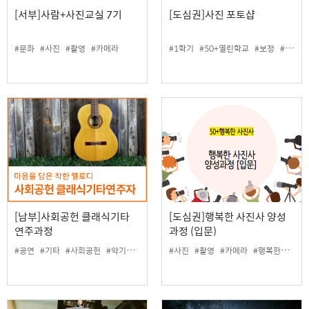
[서부]사람+사진교실 7기
[도심권]사진 포토샵
#문화
#사진
#촬영
#카메라
#1학기
#50+열린학교
#보정
#사진
[남부]사회공헌 클래식기타
[도심권]행복한 사진사 양성
연주과정
과정 (입문)
#공연
#기타
#사회공헌
#악기
#클래식기타
#사진
#촬영
#카메라
#행복한사진사