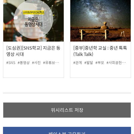
[도심권][SNS학교] 지금은 동
[중부]중년학 교실 : 중년 톡톡
영상 시대
(Talk Talk)
#SNS
#동영상
#사진
#유튜브
#키네마스터
#관계
#편집
#발달
#부모
#사회공헌
#자녀
위시리스트 저장