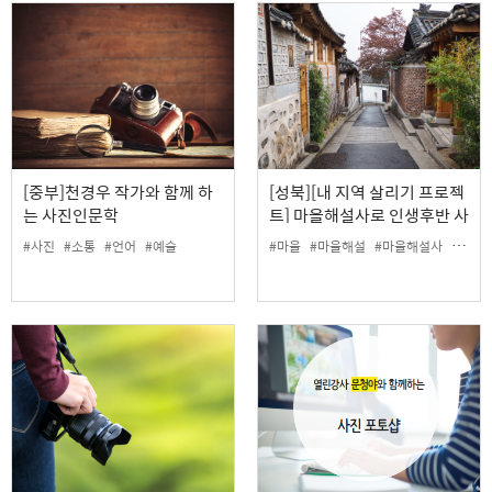
[중부]천경우 작가와 함께 하
[성북][내 지역 살리기 프로젝
는 사진인문학
트] 마을해설사로 인생후반 사
회공헌하기
#사진
#소통
#언어
#예술
#마을
#마을해설
#마을해설사
#사회