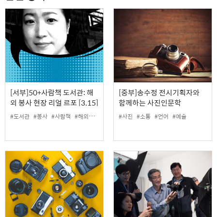
[서부]50+사람책 도서관: 해
[중부]송수정 전시기획자와
외 봉사 현장 리얼 르포 [3.15]
함께하는 사진인문학
#도서관
#봉사
#사람책
#해외
#해외활동
#사진
#현장전문가
#소통
#언어
#예술