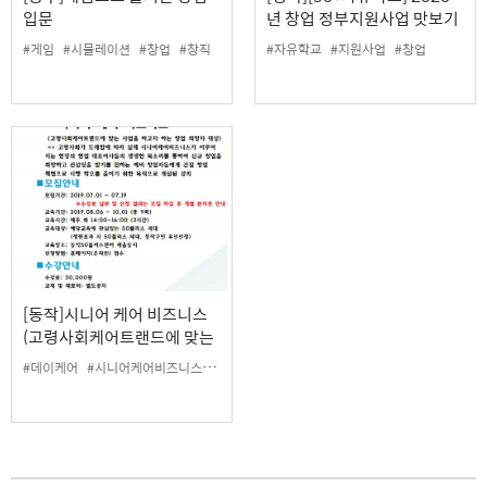
입문
년 창업 정부지원사업 맛보기
#게임
#시뮬레이션
#창업
#창직
#자유학교
#지원사업
#창업
[동작]시니어 케어 비즈니스
(고령사회케어트랜드에 맞는
사업을 하고자 하는 창업 희망
#데이케어
#시니어케어비즈니스
#실버비즈니스
#창업
자 대상)