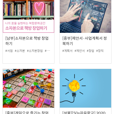
[남부]소자본으로 책방 창업
[중부]제안서·사업계획서 정
하기
복하기
#서점
#소자본
#소자본창업
#창업
#책
#책방
#계획서
#제안서
#창업
#창직
[중부]게임으로 즐기는 창업
[성북][50+자유학교] 2020