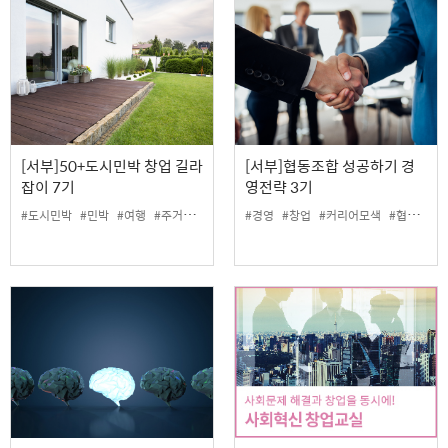
[서부]50+도시민박 창업 길라
[서부]협동조합 성공하기 경
잡이 7기
영전략 3기
#도시민박
#민박
#여행
#주거
#창업
#경영
#창업
#커리어모색
#협동조합