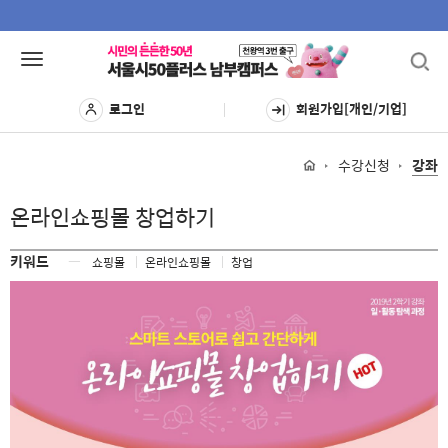
Toggl
Toggle
navig
navigation
로그인
회원가입[개인/기업]
수강신청
강좌
온라인쇼핑몰 창업하기
키워드
ㅡ
쇼핑몰
온라인쇼핑몰
창업