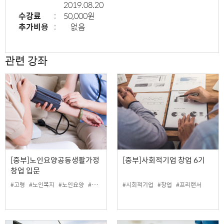
2019.08.20
수강료
:
50,000원
추가비용
:
없음
관련 강좌
[중부]노인요양공동생활가정
[중부]사회적기업 창업 6기
창업 입문
#고령
#노인복지
#노인요양
#요양
#창업
#시회적기업
#창업
#프리랜서