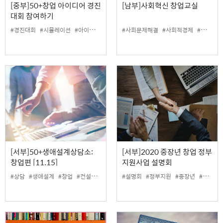
[중부]50+창업 아이디어 경진
[남부]사회혁신 창업교실
대회 참여하기
#경진대회
#시뮬레이션
#아이디어
#창업
#사회문제해결
#사회적경제
#사회적기업
[서부]50+생애설계상담소:
[서부]2020 중장년 창업 정부
창업편 [11.15]
지원사업 설명회
#상담
#생애설계
#창업
#컨설턴트
#설명회
#정부지원
#중장년
#창업