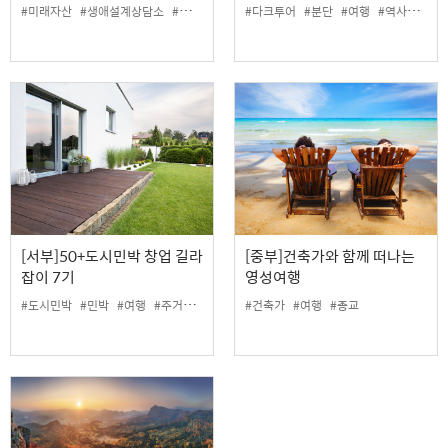
#미래자산
#생애설계상담소
#재무
#다크투어
#분단
#여행
#역사
#평화
[서부]50+도시민박 창업 길라
[중부]건축가와 함께 떠나는
잡이 7기
영성여행
#도시민박
#민박
#여행
#주거
#창업
#건축가
#여행
#종교