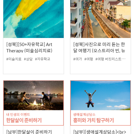
[성북][50+자유학교] Art
[성북]사진으로 미리 듣는 한
Therapy (미술심리치료)
달 여행기 (오스트리아 빈, 뉴
질랜드 남섬)
#미술치료
#상담
#자유학교
#여가
#여행
#여행 버킷리스트
#자유
[남부]한달살이 준비하기
[남부][생애설계상담소]<br>