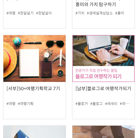
흥미와 가치 탐구하기
#여행
#한달살기
#한달살이
#가치
#생애설계상담소
#흥미
[서부]50+여행기획학교 7기
[남부]블로그로 여행작가되기
#여행
#여행기획
#블로거
#블로그
#에세이
#여행
#여