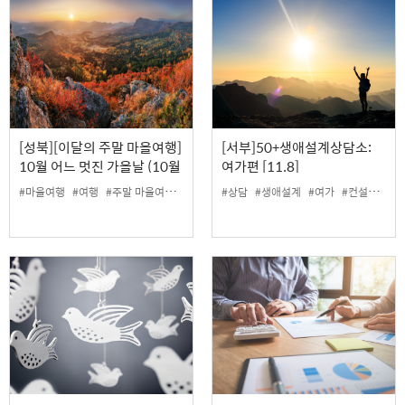
[성북][이달의 주말 마을여행]
[서부]50+생애설계상담소:
10월 어느 멋진 가을날 (10월
여가편 [11.8]
12일 성북 올레길)
#마을여행
#여행
#주말 마을여행
#주말 트래킹
#상담
#트래킹
#생애설계
#여가
#컨설턴트