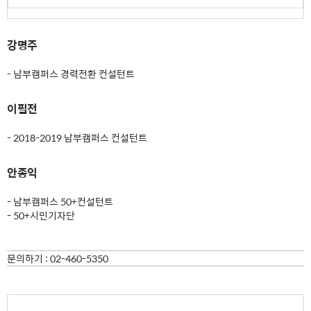
강명주
- 남부캠퍼스 경력전환 컨설턴트
이필전
- 2018-2019 남부캠퍼스 컨설턴트
안종익
- 남부캠퍼스 50+컨설턴트
- 50+시민기자단
문의하기 :
02-460-5350