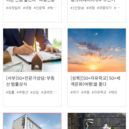
학<100일간의 세계일주>
#세계일주
#여행
#인문학
#해외여행
#1인방송
#여행
#여행작가
#크리에이터
[서부]50+전문가상담: 부동
[성북][50+자유학교] 50+세
산 법률상식
계문화(여행)을 품다
#법률
#부동산
#상담
#생애전환
#전문가상담
#여가
#여행
#자유학교
#해외