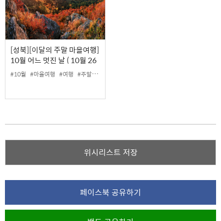
[성북][이달의 주말 마을여행]
10월 어느 멋진 날 ( 10월 26
일 서울속 DMZ, 북악하늘길
#10월
#마을여행
#여행
#주말
#트래킹
편)
위시리스트 저장
페이스북 공유하기