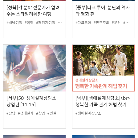
[성북]각 분야 전문가가 알려
[중부]다크 투어: 분단의 역사
주는 스타일리쉬한 여행
와 평화 편
#배낭여행
#여행
#패키지여행
#해외여행
#다크투어
#민주주의
#분단
#여행
#
[서부]50+생애설계상담소:
[남부][생애설계상담소]<br>
창업편 [11.15]
행복한 가족 관계 해법 찾기
#상담
#생애설계
#창업
#컨설턴트
#생애설계상담소