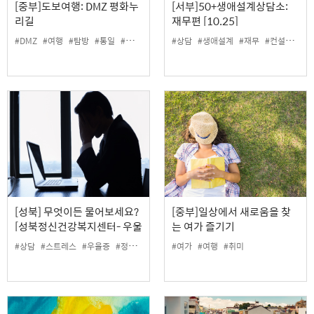
[중부]도보여행: DMZ 평화누
[서부]50+생애설계상담소:
리길
재무편 [10.25]
#DMZ
#여행
#탐방
#통일
#평화
#상담
#생애설계
#재무
#컨설턴트
[성북] 무엇이든 물어보세요?
[중부]일상에서 새로움을 찾
[성북정신건강복지센터- 우울
는 여가 즐기기
증, 스트레스]
#상담
#스트레스
#우울증
#정신건강
#여가
#여행
#취미