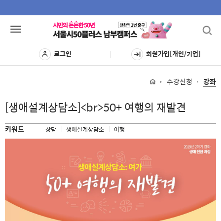
Toggl
Toggle
navig
navigation
로그인
회원가입[개인/기업]
수강신청
강좌
[생애설계상담소]<br>50+ 여행의 재발견
키워드
ㅡ
상담
생애설계상담소
여행