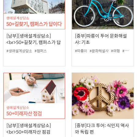
[남부][생애설계상담소]
[중부]따릉이 투어 문화해설
<br>50+길찾기, 캠퍼스가 답
사: 기초
이다.
#생애설계상담소
#캠퍼스
#따릉이
#문화해설사
#여행
#외국어
[남부][생애설계상담소]
[중부]다크 투어: 식민지 역사
<br>50+미래자산 점검
와 독립 편