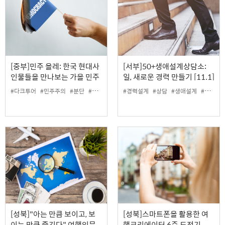
[중부]민주 올레: 한국 현대사
[서부]50+생애설계상담소:
인물들을 만나보는 가을 민주
일, 새로운 경력 만들기 [11.1]
ㆍ인권 순례길
#다크투어
#민주주의
#분단
#여행
#평화
#경력설계
#상담
#생애설계
#컨설턴트
[성북]"아는 만큼 보이고, 보
[성북]스마트폰을 활용한 여
이는 만큼 즐긴다" 여행인문
행크리에이터 6주 도전기