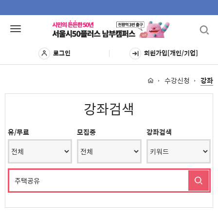
Toggl
Toggle
navig
navigation
로그인
회원가입[개인/기업]
수강신청
강좌
강좌검색
유/무료
모집중
강좌검색