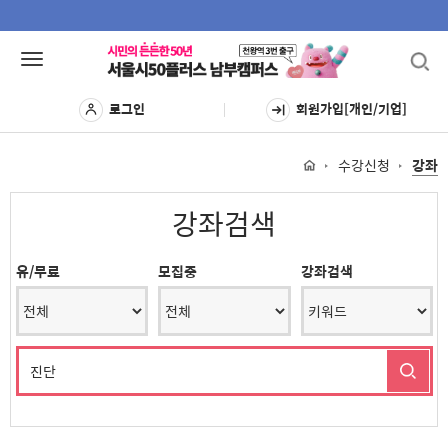
Toggl
Toggle
navig
navigation
로그인
회원가입[개인/기업]
수강신청
강좌
강좌검색
유/무료
모집중
강좌검색