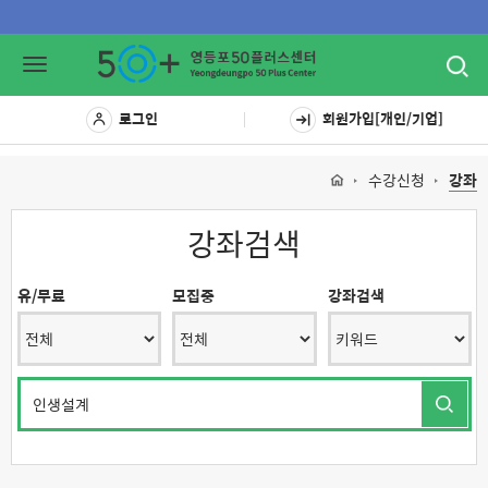
Toggl
Toggle
navig
navigation
로그인
회원가입[개인/기업]
수강신청
강좌
강좌검색
유/무료
모집중
강좌검색