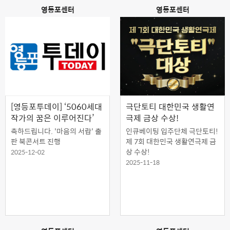
영등포센터
영등포센터
[영등포투데이] ‘5060세대
극단토티 대한민국 생활연
작가의 꿈은 이루어진다’
극제 금상 수상!
축하드립니다. '마음의 서랍' 출
인큐베이팅 입주단체 극단토티!
판 북콘서트 진행
제 7회 대한민국 생활연극제 금
상 수상!
2025-12-02
2025-11-18