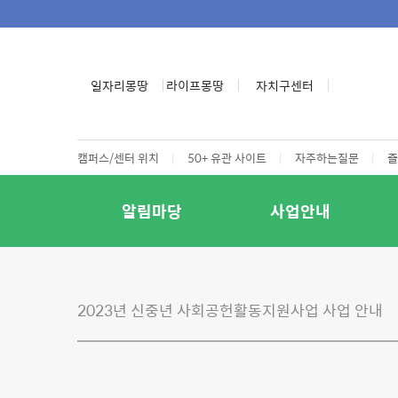
일자리몽땅
라이프몽땅
자치구센터
캠퍼스/센터 위치
|
50+ 유관 사이트
|
자주하는질문
|
즐
알림마당
사업안내
2023년 신중년 사회공헌활동지원사업 사업 안내