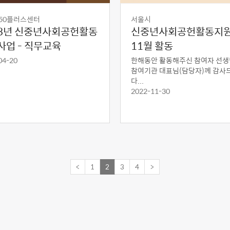
50플러스센터
서울시
23년 신중년사회공헌활동
신중년사회공헌활동지
사업 - 직무교육
11월 활동
04-20
한해동안 활동해주신 참여자 선생
참여기관 대표님(담당자)께 감사
다...
2022-11-30
<
1
2
3
4
>