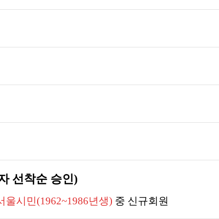
상자 선착순 승인)
 서울시민(1962~1986년생)
중 신규회원