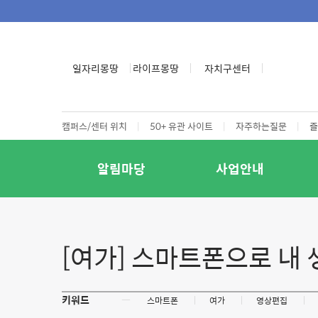
일자리몽땅
라이프몽땅
자치구센터
캠퍼스/센터 위치
|
50+ 유관 사이트
|
자주하는질문
|
즐
알림마당
사업안내
[여가] 스마트폰으로 내
키워드
ㅡ
스마트폰
여가
영상편집