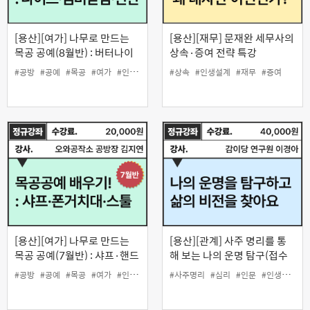
[용산][여가] 나무로 만드는
[용산][재무] 문재완 세무사의
목공 공예(8월반) : 버터나이
상속·증여 전략 특강
프·냄비받침·선반
#공방
#공예
#목공
#여가
#인생설계
#상속
#인생설계
#재무
#증여
[용산][여가] 나무로 만드는
[용산][관계] 사주 명리를 통
목공 공예(7월반) : 샤프·핸드
해 보는 나의 운명 탐구(접수
폰 거치대·스텝 스툴
마감/신청불가)
#공방
#공예
#목공
#여가
#인생설계
#사주명리
#심리
#인문
#인생설계
#