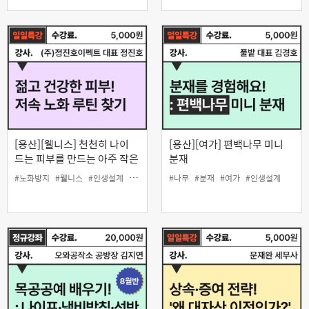
[용산][웰니스] 천천히 나이
[용산][여가] 편백나무 미니
드는 피부를 만드는 아주 작은
분재
습관의 힘 -피부과 정진호 교
#노화방지
#웰니스
#인생설계
#피부
#나무
#분재
#여가
#인생설계
수 특강-