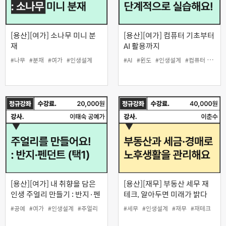
[용산][여가] 소나무 미니 분
[용산][여가] 컴퓨터 기초부터
재
AI 활용까지
#나무
#분재
#여가
#인생설계
#AI
#윈도
#인생설계
#컴퓨터 기초
[용산][여가] 내 취향을 담은
[용산][재무] 부동산 세무 재
인생 주얼리 만들기 : 반지·펜
테크, 알아두면 미래가 밝다
던트 중 택1
#공예
#여가
#인생설계
#주얼리
#세무
#인생설계
#재무
#재테크