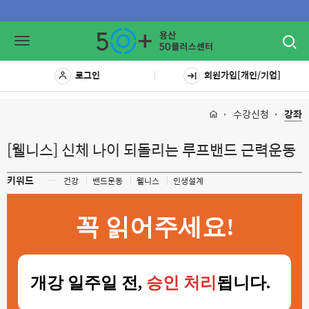
Toggl
Toggle
navig
navigation
로그인
회원가입[개인/기업]
수강신청
강좌
[웰니스] 신체 나이 되돌리는 루프밴드 근력운동
키워드
ㅡ
건강
밴드운동
웰니스
인생설계
꼭 읽어주세요!
개강 일주일 전,
승인 처리
됩니다.