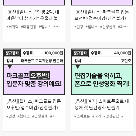
[용산][웰니스] "인생 2막, 내
[용산][웰니스] 파크골프 입문
마음부터 챙기기" 우울과 불
오전반(접수마감/신청불가)
안, 뇌과학으로 다스리다
#뇌과학
#마음건강
#웰니스
#인생설계
#건강
#웰니스
#인생설계
#파크골프
[용산][웰니스] 파크골프 입문
[용산][여가] 스마트폰으로 내
오후반(접수마감/신청불가)
생애 첫 단편영화 만들기
#건강
#웰니스
#인생설계
#파크골프
#스마트폰
#여가
#영상편집
#인생설계