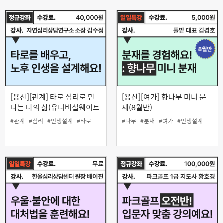
[용산][관계] 타로 심리로 만
[용산][여가] 향나무 미니 분
나는 나의 삶(유니버셜웨이트
재(8월반)
타로카드)
#관계
#심리
#인생설계
#타로
#나무
#분재
#여가
#인생설계