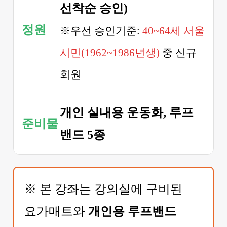
선착순 승인)
정원
※우선 승인기준:
40~64세 서울
시민(1962~1986년생)
중 신규
회원
개인 실내용 운동화, 루프
준비물
밴드 5종
※ 본 강좌는 강의실에 구비된
요가매트와
개인용 루프밴드