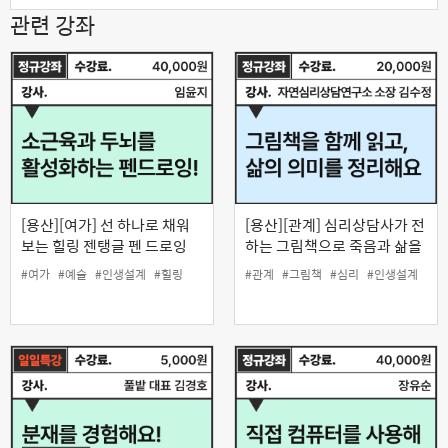
관련 강좌
[용산][여가] 선 하나로 채워
[용산][관계] 심리상담사가 전
보는 힐링 젠탱글 펜 드로잉
하는 그림책으로 죽음과 삶을
느끼다
#여가
#예술
#인생설계
#힐링
#관계
#그림책
#심리
#인생설계