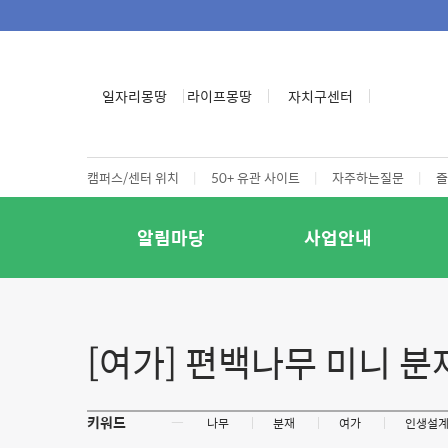
일자리몽땅
라이프몽땅
자치구센터
캠퍼스/센터 위치
|
50+ 유관 사이트
|
자주하는질문
|
즐
알림마당
사업안내
[여가] 편백나무 미니 분
키워드
ㅡ
나무
분재
여가
인생설