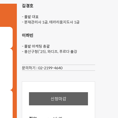
김경호
- 풀밭 대표
- 분재관리사 1급, 테라리움지도사 1급
이하빈
- 풀밭 마케팅 총괄
- 용산구청(‘25), 와디즈, 푸르다 출강
문의하기 :
02-2199-4640
신청마감