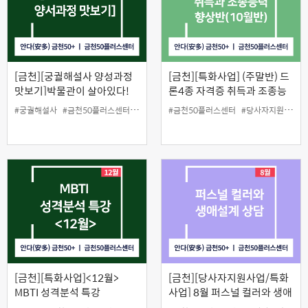
[금천][궁궐해설사 양성과정
[금천][특화사업] (주말반) 드
맛보기]박물관이 살아있다!
론4종 자격증 취득과 조종능
력 향상반(10월반)
#궁궐해설사
#금천50플러스센터
#맛보기
#원데이클래스
#금천50플러스센터
#당사자지원
#드
[금천][특화사업]<12월>
[금천][당사자지원사업/특화
MBTI 성격분석 특강
사업] 8월 퍼스널 컬러와 생애
설계 상담