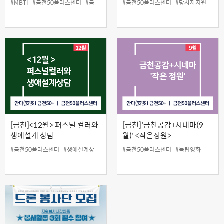
#MBTI
#금천50플러스센터
#금천구
#당사자지원사업
#금천50플러스센터
#성격분석
#당사자지원
#인생설계사업
#생
[금천]<12월> 퍼스널 컬러와
[금천]'금천공감+시네마(9
생애설계 상담
월)' <작은정원>
#금천50플러스센터
#생애설계상담
#인생설계
#금천50플러스센터
#퍼스널컬러
#독립영화
#무료