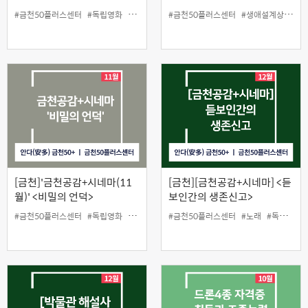
(오프라인)
#금천50플러스센터
#독립영화
#무료상영
#인생설계
#금천50플러스센터
#생애설계상담
#
[금천]'금천공감+시네마(11
[금천][금천공감+시네마] <듣
월)' <비밀의 언덕>
보인간의 생존신고>
#금천50플러스센터
#독립영화
#무료상영
#인생설계
#금천50플러스센터
#노래
#독립영화