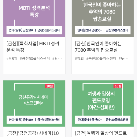
[금천][특화사업] MBTI 성격
[금천]한국인이 좋아하는
분석 특강
7080 추억의 팝송교실
#MBTI
#금천50플러스센터
#당사자지원
#성격분석
#강의
#금천50플러스센터
#인생설계
#노래
#인
[금천]'금천공감+시네마(10
[금천]여행과 일상의 펜드로