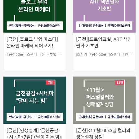
[금천][블로그 부업 마스터]
[금천][드로잉교실] ART 색연
온라인 마케터 되어보기!
필화 기초반
#금천50플러스센터
#돈
#부업
#원데이클래스
#2학기
#파워블로그
#금천50플러스센터
#인생설계
[금천][인생설계] '금천공감
[금천]<11월> 퍼스널 컬러와
+시네마(7월)'<달이 지는 밤>
생애설계 상담