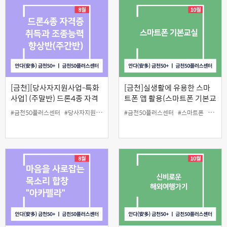
[금천][당사자지원사업-특화
[금천]실생활에 유용한 스마
사업] (주말반) 드론4종 자격
트폰 앱 활용(스마트폰 기본교
증 취득과 조종능력 향상반8
실)
#금천50플러스센터
#당사자지원
#드론4종
#금천50플러스센터
#스마트폰
#앱활
월반)