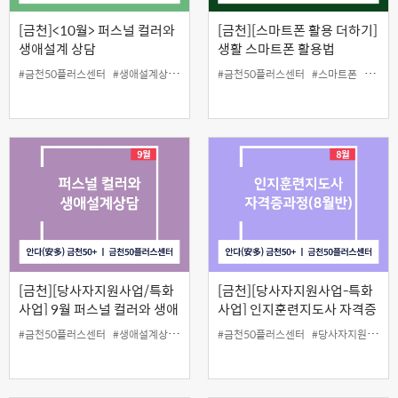
[금천]<10월> 퍼스널 컬러와
[금천][스마트폰 활용 더하기]
생애설계 상담
생활 스마트폰 활용법
#금천50플러스센터
#생애설계상담
#인생설계
#금천50플러스센터
#퍼스널컬러
#스마트폰
#원데
[금천][당사자지원사업/특화
[금천][당사자지원사업-특화
사업] 9월 퍼스널 컬러와 생애
사업] 인지훈련지도사 자격증
설계 상담
과정 4차(8월반)
#금천50플러스센터
#생애설계상담
#인생설계
#금천50플러스센터
#퍼스널컬러
#당사자지원
#인