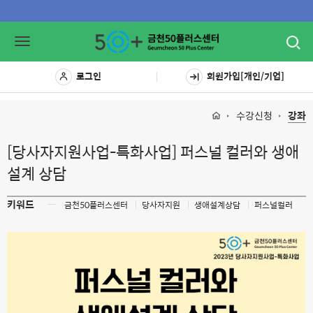
Toggl
Toggle
navig
navigation
로그인
회원가입[개인/기업]
수강신청
강좌
[당사자지원사업-특화사업] 퍼스널 컬러와 생애
설계 상담
키워드
ㅡ
금천50플러스센터
당사자지원
생애설계상담
퍼스널컬러