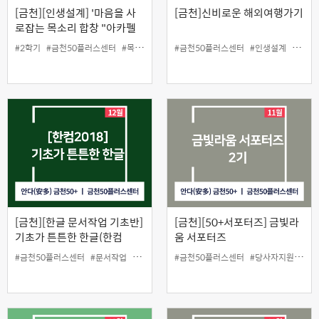
[금천][인생설계] '마음을 사
[금천]신비로운 해외여행가기
로잡는 목소리 합창 "아카펠
라"'
#2학기
#금천50플러스센터
#목소리
#음악
#금천50플러스센터
#인생설계
#인생설계
#해외
[금천][한글 문서작업 기초반]
[금천][50+서포터즈] 금빛라
기초가 튼튼한 한글(한컴
움 서포터즈
2018)
#금천50플러스센터
#문서작업
#원데이클래스
#금천50플러스센터
#한컴2018
#당사자지원
#홍