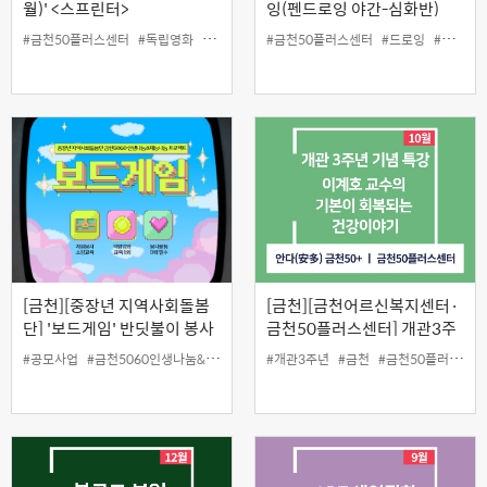
월)' <스프린터>
잉(펜드로잉 야간-심화반)
#금천50플러스센터
#독립영화
#무료상영
#인생설계
#금천50플러스센터
#드로잉
#야간강의
[금천][중장년 지역사회돌봄
[금천][금천어르신복지센터·
단] '보드게임' 반딧불이 봉사
금천50플러스센터] 개관3주
단
년 기념 특강 '이계호 교수의
#공모사업
#금천5060인생나눔&재능나눔프로젝트
#개관3주년
#금천50플러스센터
#금천
#금천50플러스센터
#반딧불이
기본이 회복되는 건강이야기'