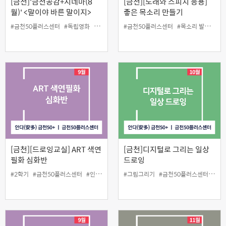
[금천]'금천공감+시네마(8
[금천][노래와 스피치 응용]
월)' <말이야 바른 말이지>
좋은 목소리 만들기
#금천50플러스센터
#독립영화
#무료상영
#인생설계
#금천50플러스센터
#목소리 발성법
#
[금천][드로잉교실] ART 색연
[금천]디지털로 그리는 일상
필화 심화반
드로잉
#2학기
#금천50플러스센터
#인생설계
#정규강좌
#그림그리기
#금천50플러스센터
#디