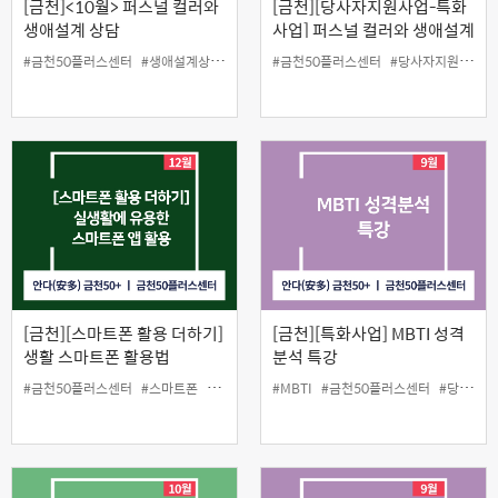
[금천]<10월> 퍼스널 컬러와
[금천][당사자지원사업-특화
생애설계 상담
사업] 퍼스널 컬러와 생애설계
상담
#금천50플러스센터
#생애설계상담
#인생설계
#금천50플러스센터
#퍼스널컬러
#당사자지원
#생
[금천][스마트폰 활용 더하기]
[금천][특화사업] MBTI 성격
생활 스마트폰 활용법
분석 특강
#금천50플러스센터
#스마트폰
#원데이클래스
#MBTI
#활용방법
#금천50플러스센터
#당사자지원