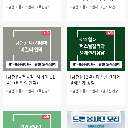
2018)
#금천50플러스센터
#독립영화
#무료상영
#인생설계
#금천50플러스센터
#문서작업
#원데
[금천]'금천공감+시네마(11
[금천]<12월> 퍼스널 컬러와
월)' <비밀의 언덕>
생애설계 상담
#금천50플러스센터
#독립영화
#무료상영
#인생설계
#금천50플러스센터
#생애설계상담
#