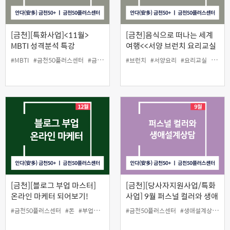
[금천][특화사업]<11월>
[금천]음식으로 떠나는 세계
MBTI 성격분석 특강
여행<<서양 브런치 요리교실
>>
#MBTI
#금천50플러스센터
#금천구
#당사자지원사업
#브런치
#서양요리
#성격분석
#요리교실
#인생설계사업
#인생
[금천][블로그 부업 마스터]
[금천][당사자지원사업/특화
온라인 마케터 되어보기!
사업] 9월 퍼스널 컬러와 생애
설계 상담
#금천50플러스센터
#돈
#부업
#원데이클래스
#금천50플러스센터
#파워블로그
#생애설계상담
#