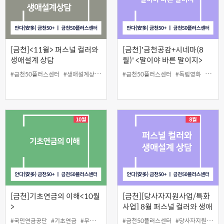
[금천]<11월> 퍼스널 컬러와
[금천]'금천공감+시네마(8
생애설계 상담
월)' <말이야 바른 말이지>
#금천50플러스센터
#생애설계상담
#인생설계
#금천50플러스센터
#퍼스널컬러
#독립영화
#무료
[금천]기초연금의 이해<10월
[금천][당사자지원사업/특화
>
사업] 8월 퍼스널 컬러와 생애
설계 상담
#국민연금공단
#기초연금
#무료
#인생설계
#금천50플러스센터
#당사자지원
#생