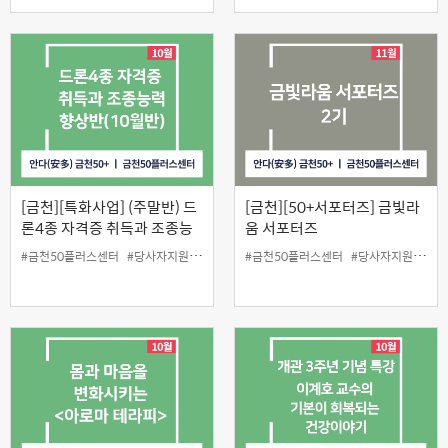
[금천][특화사업] (주말반) 드
[금천][50+서포터즈] 금빛라
론4종 자격증 취득과 조종능
움 서포터즈
력 향상반(10월반)
#금천50플러스센터
#당사자지원
#드론4종
#금천50플러스센터
#당사자지원
#홍