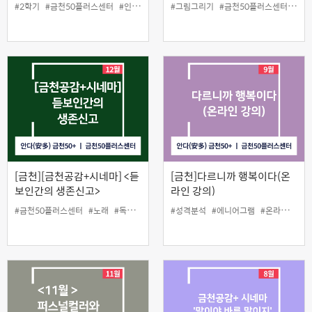
#2학기
#금천50플러스센터
#인생설계
#정규강좌
#그림그리기
#금천50플러스센터
#디
[금천][금천공감+시네마] <듣
[금천]다르니까 행복이다(온
보인간의 생존신고>
라인 강의)
#금천50플러스센터
#노래
#독립영화
#무료상영
#성격분석
#이승윤
#에니어그램
#인생설계
#온라인
#인