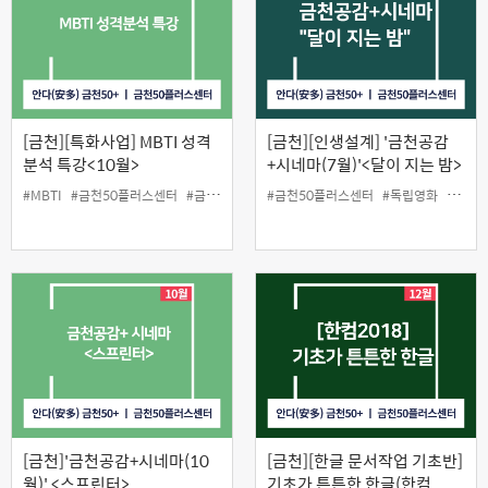
[금천][특화사업] MBTI 성격
[금천][인생설계] '금천공감
분석 특강<10월>
+시네마(7월)'<달이 지는 밤>
(오프라인)
#MBTI
#금천50플러스센터
#금천구
#당사자지원사업
#금천50플러스센터
#성격분석
#독립영화
#인생설계사업
#무료
[금천]'금천공감+시네마(10
[금천][한글 문서작업 기초반]
월)' <스프린터>
기초가 튼튼한 한글(한컴