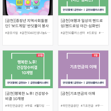
[금천][중장년 지역사회돌봄
[금천]여행과 일상의 펜드로
단] '보드게임' 반딧불이 봉사
잉(펜드로잉 야간-심화반)
단
#공모사업
#금천5060인생나눔&재능나눔프로젝트
#금천50플러스센터
#금천50플러스센터
#드로잉
#반딧불이
#야간강의
[금천]행복한 노후! 건강장수
[금천]기초연금의 이해
비결 10계명
#국민연금공단
#무료
#웰다잉
#인생설계
#국민연금공단
#기초연금
#무료
#인