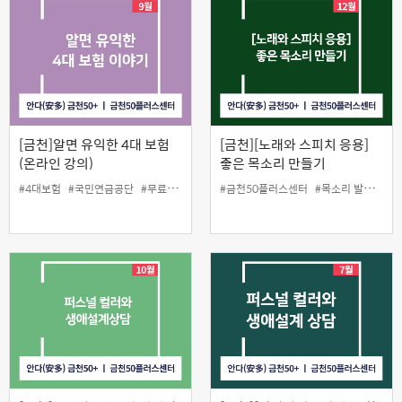
[금천]알면 유익한 4대 보험
[금천][노래와 스피치 응용]
(온라인 강의)
좋은 목소리 만들기
#4대보험
#국민연금공단
#무료
#인생설계
#금천50플러스센터
#목소리 발성법
#