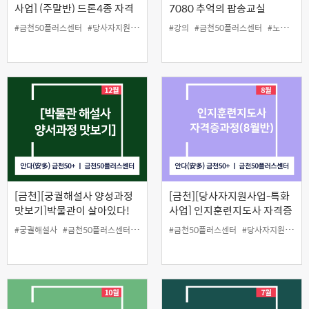
사업] (주말반) 드론4종 자격
7080 추억의 팝송교실
증 취득과 조종능력 향상반8
#금천50플러스센터
#당사자지원
#드론4종
#강의
#금천50플러스센터
#노래
#인
월반)
[금천][궁궐해설사 양성과정
[금천][당사자지원사업-특화
맛보기]박물관이 살아있다!
사업] 인지훈련지도사 자격증
과정 4차(8월반)
#궁궐해설사
#금천50플러스센터
#맛보기
#원데이클래스
#금천50플러스센터
#당사자지원
#인