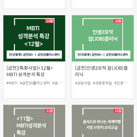
[금천][특화사업]<12월>
[금천]인생2모작 잡(JOB)클
MBTI 성격분석 특강
리닉
#MBTI
#금천50플러스센터
#금천구
#당사자지원사업
#상담사업
#새로운직업
#성격분석
#인생설계사업
#인생설계
#