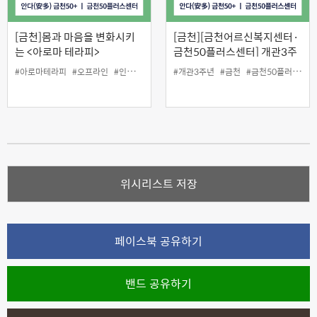
[금천]몸과 마음을 변화시키
[금천][금천어르신복지센터·
는 <아로마 테라피>
금천50플러스센터] 개관3주
년 기념 특강 '이계호 교수의
#아로마테라피
#오프라인
#인생설계
#개관3주년
#금천
#금천50플러스센터
기본이 회복되는 건강이야기'
위시리스트 저장
페이스북 공유하기
밴드 공유하기