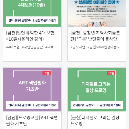
[금천]알면 유익한 4대 보험
[금천][중장년 지역사회돌봄
<10월>(온라인 강의)
단] '드론' 반딧불이 봉사단
#4대보험
#국민연금공단
#무료
#인생설계
#공모사업
#금천5060인생나눔&재능나눔프로젝트
[금천][드로잉교실] ART 색연
[금천]디지털로 그리는 일상
필화 기초반
드로잉