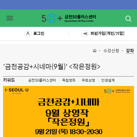
Toggl
Toggle
navig
navigation
로그인
회원가입[개인/기업]
수강신청
강좌
'금천공감+시네마(9월)' <작은정원>
키워드
ㅡ
금천50플러스센터
독립영화
무료상영
인생설계