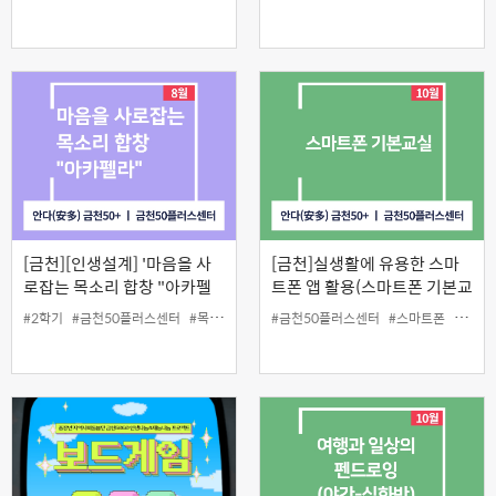
[금천][인생설계] '마음을 사
[금천]실생활에 유용한 스마
로잡는 목소리 합창 "아카펠
트폰 앱 활용(스마트폰 기본교
라"'
실)
#2학기
#금천50플러스센터
#목소리
#음악
#금천50플러스센터
#인생설계
#스마트폰
#앱활