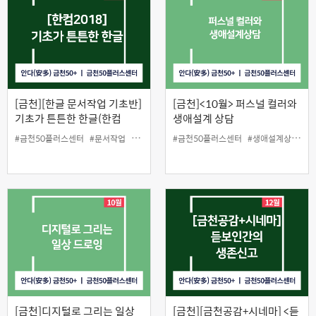
[금천][한글 문서작업 기초반]
[금천]<10월> 퍼스널 컬러와
기초가 튼튼한 한글(한컴
생애설계 상담
2018)
#금천50플러스센터
#문서작업
#원데이클래스
#금천50플러스센터
#한컴2018
#생애설계상담
#
[금천]디지털로 그리는 일상
[금천][금천공감+시네마] <듣