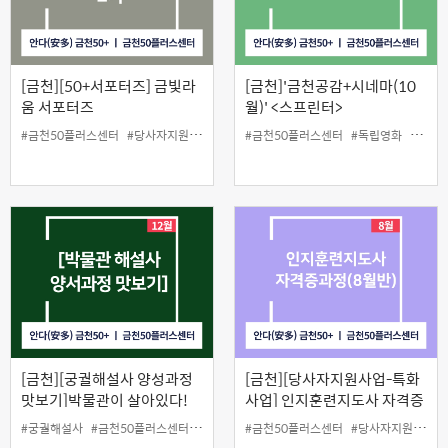
[금천][50+서포터즈] 금빛라
[금천]'금천공감+시네마(10
움 서포터즈
월)' <스프린터>
#금천50플러스센터
#당사자지원
#홍보서포터즈
#금천50플러스센터
#독립영화
#무료
[금천][궁궐해설사 양성과정
[금천][당사자지원사업-특화
맛보기]박물관이 살아있다!
사업] 인지훈련지도사 자격증
과정 4차(8월반)
#궁궐해설사
#금천50플러스센터
#맛보기
#원데이클래스
#금천50플러스센터
#당사자지원
#인