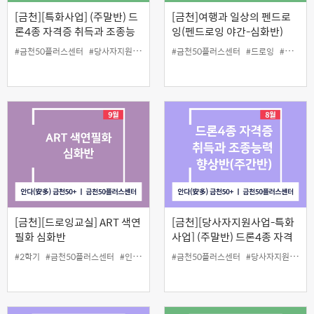
[금천][특화사업] (주말반) 드
[금천]여행과 일상의 펜드로
론4종 자격증 취득과 조종능
잉(펜드로잉 야간-심화반)
력 향상반(10월반)
#금천50플러스센터
#당사자지원
#드론4종
#금천50플러스센터
#드로잉
#야간강의
[금천][드로잉교실] ART 색연
[금천][당사자지원사업-특화
필화 심화반
사업] (주말반) 드론4종 자격
증 취득과 조종능력 향상반8
#2학기
#금천50플러스센터
#인생설계
#정규강좌
#금천50플러스센터
#당사자지원
#드
월반)