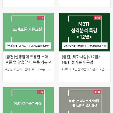
[금천]실생활에 유용한 스마
[금천][특화사업]<12월>
트폰 앱 활용(스마트폰 기본교
MBTI 성격분석 특강
실)
#금천50플러스센터
#스마트폰
#앱활용
#인생설계
#MBTI
#금천50플러스센터
#금천구