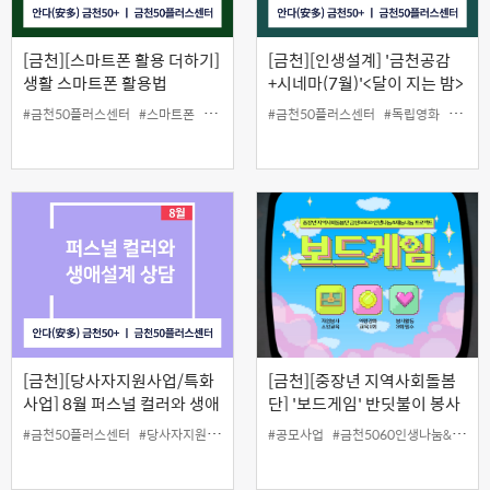
[금천][스마트폰 활용 더하기]
[금천][인생설계] '금천공감
생활 스마트폰 활용법
+시네마(7월)'<달이 지는 밤>
(오프라인)
#금천50플러스센터
#스마트폰
#원데이클래스
#금천50플러스센터
#활용방법
#독립영화
#무료
[금천][당사자지원사업/특화
[금천][중장년 지역사회돌봄
사업] 8월 퍼스널 컬러와 생애
단] '보드게임' 반딧불이 봉사
설계 상담
단
#금천50플러스센터
#당사자지원
#생애설계상담
#공모사업
#퍼스널컬러
#금천5060인생나눔&재능나눔프로젝트