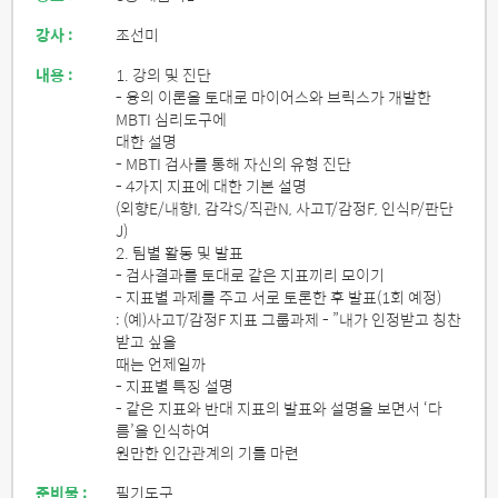
강사 :
조선미
내용 :
1. 강의 및 진단
- 융의 이론을 토대로 마이어스와 브릭스가 개발한
MBTI 심리도구에
대한 설명
- MBTI 검사를 통해 자신의 유형 진단
- 4가지 지표에 대한 기본 설명
(외향E/내향I, 감각S/직관N, 사고T/감정F, 인식P/판단
J)
2. 팀별 활동 및 발표
- 검사결과를 토대로 같은 지표끼리 모이기
- 지표별 과제를 주고 서로 토론한 후 발표(1회 예정)
: (예)사고T/감정F 지표 그룹과제 - ”내가 인정받고 칭찬
받고 싶을
때는 언제일까
- 지표별 특징 설명
- 같은 지표와 반대 지표의 발표와 설명을 보면서 ‘다
름’을 인식하여
원만한 인간관계의 기틀 마련
준비물 :
필기도구