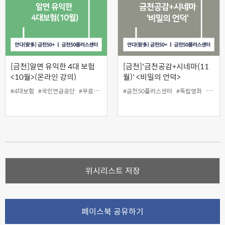
[금천]알면 유익한 4대 보험
[금천]'금천공감+시네마(11
<10월>(온라인 강의)
월)' <비밀의 언덕>
#4대보험
#국민연금공단
#무료
#인생설계
#금천50플러스센터
#독립영화
#무료
위시리스트 저장
페이스북 공유하기