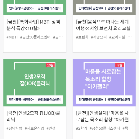
[금천][특화사업] MBTI 성격
[금천]음식으로 떠나는 세계
분석 특강<10월>
여행<<서양 브런치 요리교실
>>
#MBTI
#금천50플러스센터
#금천구
#당사자지원사업
#브런치
#서양요리
#성격분석
#요리교실
#인생설계사업
#인생
[금천]인생2모작 잡(JOB)클
[금천][인생설계] '마음을 사
리닉
로잡는 목소리 합창 "아카펠
라"'
#상담사업
#새로운직업
#인생설계
#제2의 인생
#2학기
#금천50플러스센터
#목소리