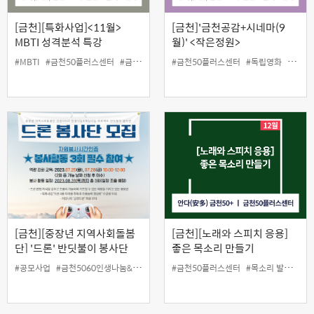
[금천][특화사업]<11월>
[금천]'금천공감+시네마(9
MBTI 성격분석 특강
월)' <작은정원>
#MBTI
#금천50플러스센터
#금천구
#당사자지원사업
#금천50플러스센터
#성격분석
#독립영화
#인생설계사업
#무료
[금천][중장년 지역사회돌봄
[금천][노래와 스피치 응용]
단] '드론' 반딧불이 봉사단
좋은 목소리 만들기
#공모사업
#금천5060인생나눔&재능나눔프로젝트
#금천50플러스센터
#금천50플러스센터
#목소리 발성법
#드론
#
#