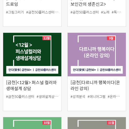
드로잉
보인간의 생존신고>
#그림그리기
#금천50플러스센터
#디지털드로잉
#금천50플러스센터
#인생설계
#태블릿
#노래
#독립영화
[금천]<12월> 퍼스널 컬러와
[금천]다르니까 행복이다(온
생애설계 상담
라인 강의)
#금천50플러스센터
#생애설계상담
#인생설계
#성격분석
#퍼스널컬러
#에니어그램
#온라인
#인