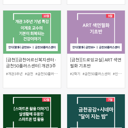
[금천][금천어르신복지센터·
[금천][드로잉교실] ART 색연
금천50플러스센터] 개관3주
필화 기초반
년 기념 특강 '이계호 교수의
#개관3주년
#금천
#금천50플러스센터
#2학기
#금천50플러스센터
#인생설계
기본이 회복되는 건강이야기'