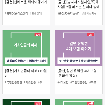
[금천]신비로운 해외여행가기
[금천][당사자지원사업/특화
사업] 9월 퍼스널 컬러와 생애
설계 상담
#금천50플러스센터
#인생설계
#해외여행정보
#금천50플러스센터
#생애설계상담
#
[금천]기초연금의 이해<10월
[금천]알면 유익한 4대 보험
>
(온라인 강의)
#국민연금공단
#기초연금
#무료
#인생설계
#4대보험
#국민연금공단
#무료
#인