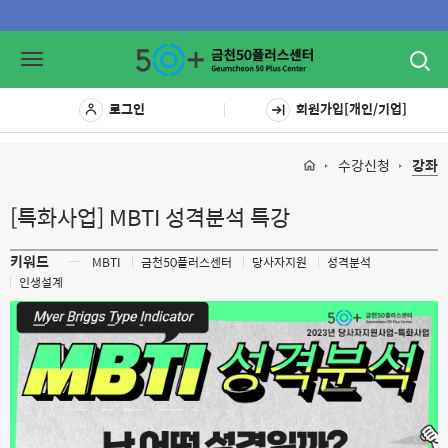
Toggl
Toggle
navig
navigation
로그인
회원가입[개인/기업]
수강신청
강좌
[특화사업] MBTI 성격분석 특강
키워드
ㅡ
MBTI
금천50플러스센터
당사자지원
성격분석
인생설계