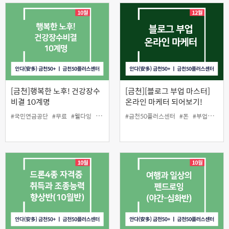
[금천]행복한 노후! 건강장수
[금천][블로그 부업 마스터]
비결 10계명
온라인 마케터 되어보기!
#국민연금공단
#무료
#웰다잉
#인생설계
#금천50플러스센터
#돈
#부업
#원데