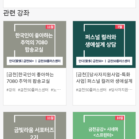
관련 강좌
[금천]한국인이 좋아하는
[금천][당사자지원사업-특화
7080 추억의 팝송교실
사업] 퍼스널 컬러와 생애설계
상담
#강의
#금천50플러스센터
#노래
#인생설계
#금천50플러스센터
#팝송
#당사자지원
#생