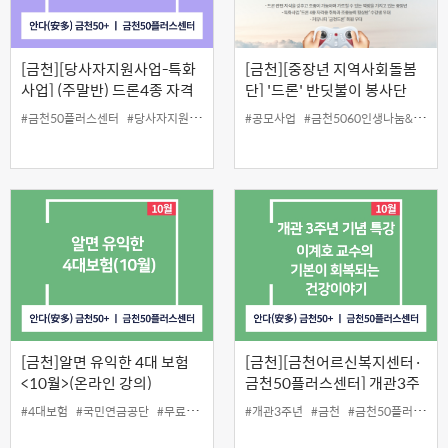
[금천][당사자지원사업-특화
[금천][중장년 지역사회돌봄
사업] (주말반) 드론4종 자격
단] '드론' 반딧불이 봉사단
증 취득과 조종능력 향상반8
#금천50플러스센터
#당사자지원
#드론4종
#공모사업
#금천5060인생나눔&재능나눔프로젝트
월반)
[금천]알면 유익한 4대 보험
[금천][금천어르신복지센터·
<10월>(온라인 강의)
금천50플러스센터] 개관3주
년 기념 특강 '이계호 교수의
#4대보험
#국민연금공단
#무료
#인생설계
#개관3주년
#금천
#금천50플러스센터
기본이 회복되는 건강이야기'