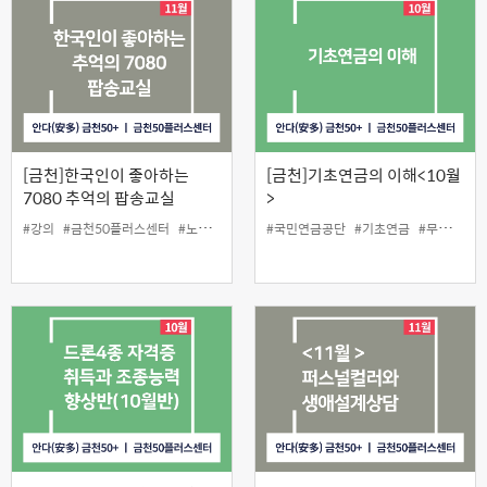
[금천]한국인이 좋아하는
[금천]기초연금의 이해<10월
7080 추억의 팝송교실
>
#강의
#금천50플러스센터
#노래
#인생설계
#국민연금공단
#팝송
#기초연금
#무료
#인