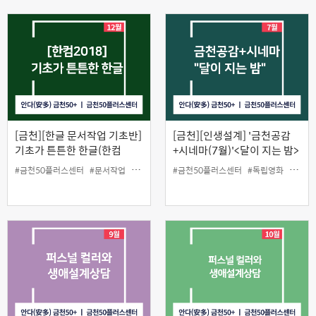
[금천][한글 문서작업 기초반]
[금천][인생설계] '금천공감
기초가 튼튼한 한글(한컴
+시네마(7월)'<달이 지는 밤>
2018)
(오프라인)
#금천50플러스센터
#문서작업
#원데이클래스
#금천50플러스센터
#한컴2018
#독립영화
#무료