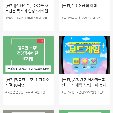
[금천][인생설계] '마음을 사
[금천]기초연금의 이해
로잡는 목소리 합창 "아카펠
라"'
#2학기
#금천50플러스센터
#목소리
#음악
#국민연금공단
#인생설계
#기초연금
#무료
#인
[금천]행복한 노후! 건강장수
[금천][중장년 지역사회돌봄
비결 10계명
단] '보드게임' 반딧불이 봉사
단
#국민연금공단
#무료
#웰다잉
#인생설계
#공모사업
#금천5060인생나눔&재능나눔프로젝트