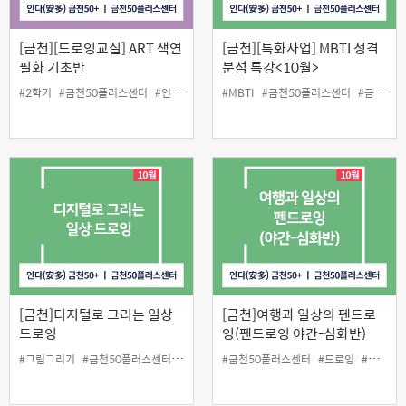
[금천][드로잉교실] ART 색연
[금천][특화사업] MBTI 성격
필화 기초반
분석 특강<10월>
#2학기
#금천50플러스센터
#인생설계
#정규강좌
#MBTI
#금천50플러스센터
#금천구
[금천]디지털로 그리는 일상
[금천]여행과 일상의 펜드로
드로잉
잉(펜드로잉 야간-심화반)
#그림그리기
#금천50플러스센터
#디지털드로잉
#금천50플러스센터
#인생설계
#태블릿
#드로잉
#야간강의