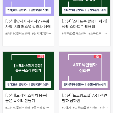
[금천][당사자지원사업/특화
[금천][스마트폰 활용 더하기]
사업] 8월 퍼스널 컬러와 생애
생활 스마트폰 활용법
설계 상담
#금천50플러스센터
#당사자지원
#생애설계상담
#금천50플러스센터
#퍼스널컬러
#스마트폰
#원데
[금천][노래와 스피치 응용]
[금천][드로잉교실] ART 색연
좋은 목소리 만들기
필화 심화반
#금천50플러스센터
#목소리 발성법
#원데이클래스
#2학기
#금천50플러스센터
#인생설계