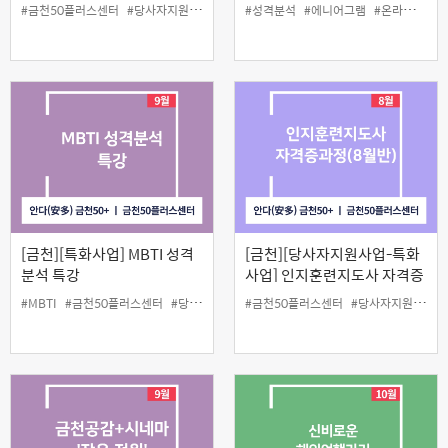
상담
#금천50플러스센터
#당사자지원
#생애설계상담
#성격분석
#퍼스널컬러
#에니어그램
#온라인
#인
[금천][특화사업] MBTI 성격
[금천][당사자지원사업-특화
분석 특강
사업] 인지훈련지도사 자격증
과정 4차(8월반)
#MBTI
#금천50플러스센터
#당사자지원
#성격분석
#금천50플러스센터
#인생설계
#당사자지원
#인