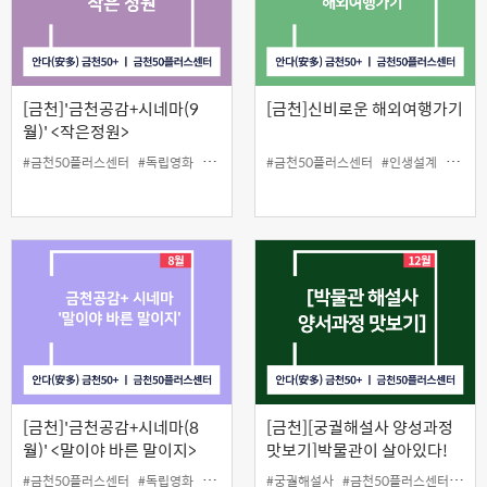
[금천]'금천공감+시네마(9
[금천]신비로운 해외여행가기
월)' <작은정원>
#금천50플러스센터
#독립영화
#무료상영
#인생설계
#금천50플러스센터
#인생설계
#해외
[금천]'금천공감+시네마(8
[금천][궁궐해설사 양성과정
월)' <말이야 바른 말이지>
맛보기]박물관이 살아있다!
#금천50플러스센터
#독립영화
#무료상영
#인생설계
#궁궐해설사
#금천50플러스센터
#맛