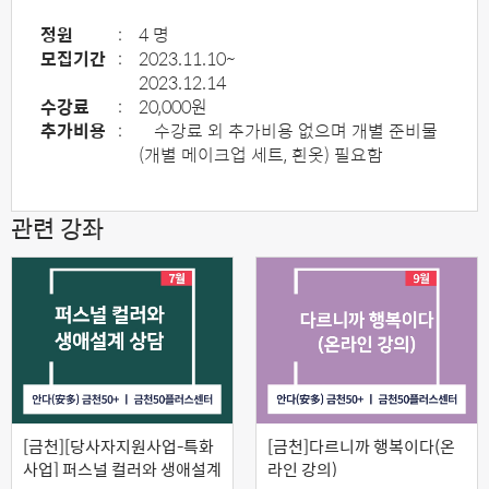
정원
:
4 명
모집기간
:
2023.11.10~
2023.12.14
수강료
:
20,000원
추가비용
:
수강료 외 추가비용 없으며 개별 준비물
(개별 메이크업 세트, 흰옷) 필요함
관련 강좌
[금천][당사자지원사업-특화
[금천]다르니까 행복이다(온
사업] 퍼스널 컬러와 생애설계
라인 강의)