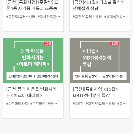
[금천][특화사업] (주말반) 드
[금천]<11월> 퍼스널 컬러와
론4종 자격증 취득과 조종능
생애설계 상담
력 향상반(10월반)
#금천50플러스센터
#당사자지원
#드론4종
#금천50플러스센터
#생애설계상담
#
[금천]몸과 마음을 변화시키
[금천][특화사업]<11월>
는 <아로마 테라피>
MBTI 성격분석 특강
#아로마테라피
#오프라인
#인생설계
#MBTI
#금천50플러스센터
#금천구