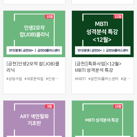
[금천]인생2모작 잡(JOB)클
[금천][특화사업]<12월>
리닉
MBTI 성격분석 특강
#상담사업
#새로운직업
#인생설계
#제2의 인생
#MBTI
#금천50플러스센터
#금천구