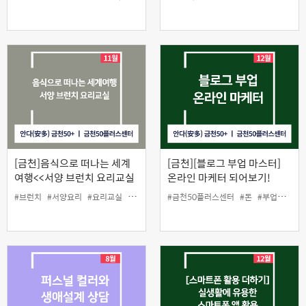
[금천]음식으로 떠나는 세계
[금천][블로그 부업 마스터]
여행<<서양 브런치 요리교실
온라인 마케터 되어보기!
>>
#브런치
#서양요리
#요리교실
#인생설계
#금천50플러스센터
#돈
#부업
#원데