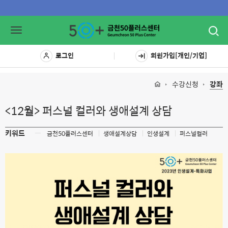
Toggl
Toggle
navig
navigation
로그인
회원가입[개인/기업]
수강신청
강좌
<12월> 퍼스널 컬러와 생애설계 상담
키워드
ㅡ
금천50플러스센터
생애설계상담
인생설계
퍼스널컬러