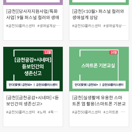
[금천][당사자지원사업/특화
[금천]<10월> 퍼스널 컬러와
사업] 9월 퍼스널 컬러와 생애
생애설계 상담
설계 상담
#금천50플러스센터
#생애설계상담
#인생설계
#금천50플러스센터
#퍼스널컬러
#생애설계상담
#
[금천][금천공감+시네마] <듣
[금천]실생활에 유용한 스마
보인간의 생존신고>
트폰 앱 활용(스마트폰 기본교
실)
#금천50플러스센터
#노래
#독립영화
#무료상영
#금천50플러스센터
#이승윤
#인생설계
#스마트폰
#앱활