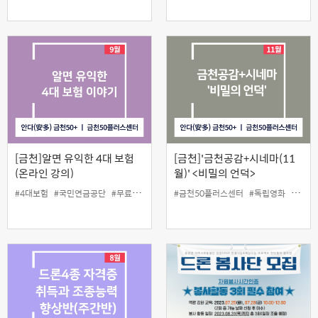
[금천]알면 유익한 4대 보험
[금천]'금천공감+시네마(11
(온라인 강의)
월)' <비밀의 언덕>
#4대보험
#국민연금공단
#무료
#인생설계
#금천50플러스센터
#독립영화
#무료