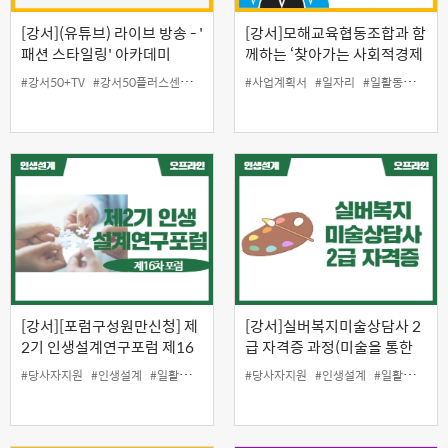
[강서](유튜브) 라이브 방송 - '
[강서]모해교육협동조합과 함
패션 스타일링' 아카데미
께하는 ‘찾아가는 사회적경제
창업학교(저녁반)’
#강서50+TV
#강서50플러스센터
#실시간
#사업계획서
#온라인
#인생설계
#일자리
#일활동지원
#일활동지원
#취
#
[강서][포럼구성원만신청] 제
[강서]실버복지미술상담사 2
2기 인생설계연구포럼 제16
급 자격증 과정(미술을 통한
차포럼
정서적안정과 창의적활동)
#당사자지원
#인생설계
#일활동지원
#당사자지원
#인생설계
#일활동지원