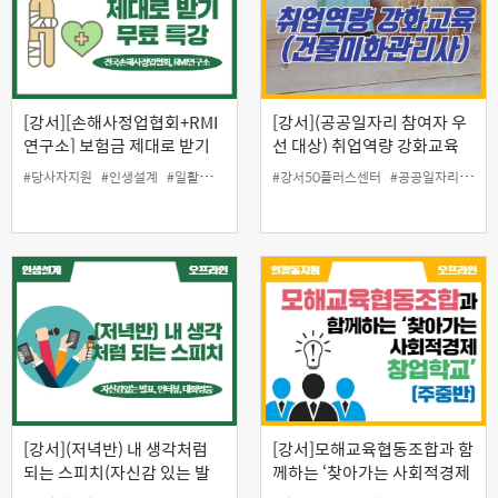
[강서][손해사정업협회+RMI
[강서](공공일자리 참여자 우
연구소] 보험금 제대로 받기
선 대상) 취업역량 강화교육
무료 특강
'건물미화관리사'
#당사자지원
#인생설계
#일활동지원
#강서50플러스센터
#공공일자리참여자만
[강서](저녁반) 내 생각처럼
[강서]모해교육협동조합과 함
되는 스피치(자신감 있는 발
께하는 ‘찾아가는 사회적경제
표, 인터뷰, 대화법 등)
창업학교(주중반)’