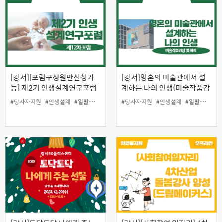
[강서][포럼구성원만신청가
[강서]영혼의 미술관에서 설
능] 제2기 인생설계연구포럼
계하는 나의 인생(미술작품감
제13차 포럼
상 및 해설)
#당사자지원
#인생설계
#일활동지원
#당사자지원
#인생설계
#일활동지원