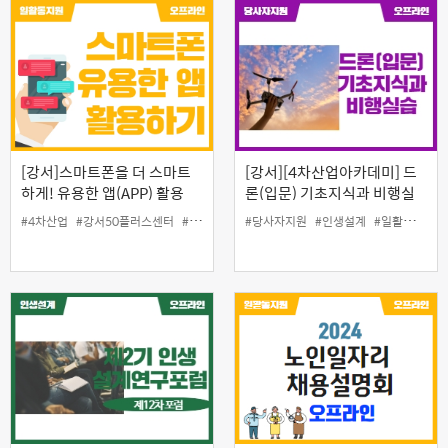
[강서]스마트폰을 더 스마트
[강서][4차산업아카데미] 드
하게! 유용한 앱(APP) 활용
론(입문) 기초지식과 비행실
(11월)
습
#4차산업
#강서50플러스센터
#디지털
#스마트폰앱교육
#당사자지원
#인생설계
#일활동지원
#일활동지원