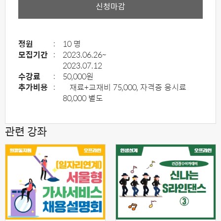
신청마감
정원
:
10 명
모집기간
:
2023.06.26~
2023.07.12
수강료
:
50,000원
추가비용
:
재료+교재비 75,000, 자격증 응시료
80,000 별도
관련 강좌