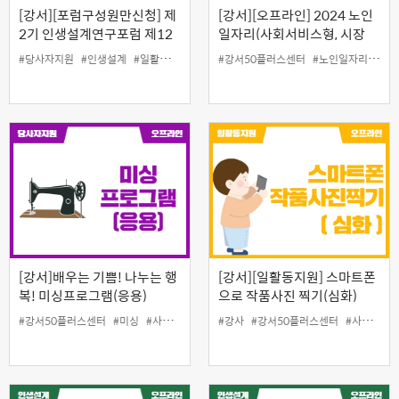
[강서][포럼구성원만신청] 제
[강서][오프라인] 2024 노인
2기 인생설계연구포럼 제12
일자리(사회서비스형, 시장
차포럼
형) 채용설명회
#당사자지원
#인생설계
#일활동지원
#강서50플러스센터
#노인일자리
#일
[강서]배우는 기쁨! 나누는 행
[강서][일활동지원] 스마트폰
복! 미싱프로그램(응용)
으로 작품사진 찍기(심화)
#강서50플러스센터
#미싱
#사회공헌
#강사
#강서50플러스센터
#사진교육