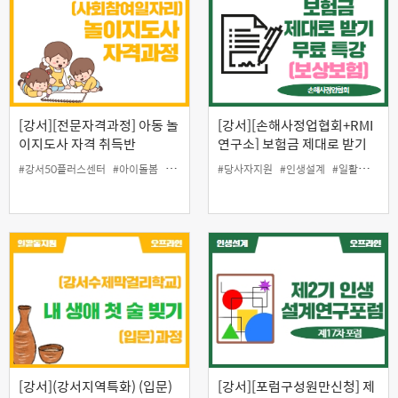
[강서][전문자격과정] 아동 놀
[강서][손해사정업협회+RMI
이지도사 자격 취득반
연구소] 보험금 제대로 받기
(보상보험/암) 6차 무료 특강
#강서50플러스센터
#아이돌봄
#아이돌봄바우처
#당사자지원
#일자리지원
#인생설계
#중장년일자리
#일활동지원
[강서](강서지역특화) (입문)
[강서][포럼구성원만신청] 제