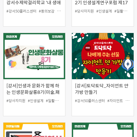
강서수제막걸리학교 '내 생애
2기 인생설계연구포럼 제17
첫술빚기'
차포럼
#강서50플러스센터
#동의보감
#막걸리
#일활동지원
#당사자지원
#지역특화
#인생설계
#일활동지원
[강서]인생과 문화가 함께 하
[강서]토닥토닥_자이언트 얀
는 인생문화살롱8기(미술,패
가방 만들기
션,오페라,와인)에서 진정한
#당사자지원
#인생설계
#일활동지원
#강서50플러스센터
#자이언트
#자이
나를 찾아보자!