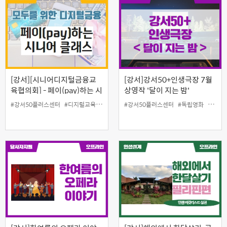
[강서][시니어디지털금융교
[강서]강서50+인생극장 7월
육협의회] - 페이(pay)하는 시
상영작 '달이 지는 밤'
니어 클래스(심화과정)
#강서50플러스센터
#디지털교육
#인생설계
#강서50플러스센터
#일활동지원
#독립영화
#인생