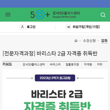
Toggl
Toggle
navig
navigation
로그인
회원가입[개인/기업]
수강신청
강좌
[전문자격과정] 바리스타 2급 자격증 취득반
키워드
ㅡ
강서50플러스센터
바리스타
일활동지원
자격증
커피