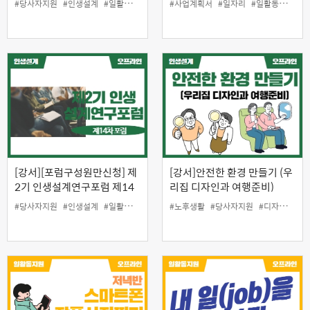
#당사자지원
#인생설계
#일활동지원
#사업계획서
#일자리
#일활동지원
#
[강서][포럼구성원만신청] 제
[강서]안전한 환경 만들기 (우
2기 인생설계연구포럼 제14
리집 디자인과 여행준비)
차포럼
#당사자지원
#인생설계
#일활동지원
#노후생활
#당사자지원
#디자인
#무