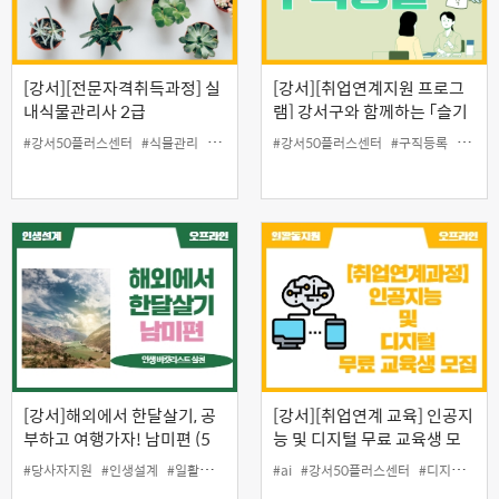
[강서][전문자격취득과정] 실
[강서][취업연계지원 프로그
내식물관리사 2급
램] 강서구와 함께하는 「슬기
로운 구직생활(8월)」
#강서50플러스센터
#식물관리
#일활동지원
#강서50플러스센터
#전문자격반
#중장년일자리
#구직등록
#일자
[강서]해외에서 한달살기, 공
[강서][취업연계 교육] 인공지
부하고 여행가자! 남미편 (5
능 및 디지털 무료 교육생 모
기)
집
#당사자지원
#인생설계
#일활동지원
#ai
#강서50플러스센터
#디지털
#일