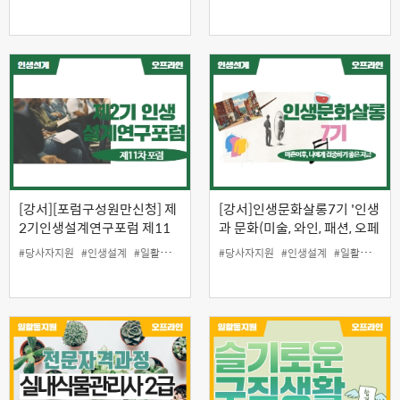
[강서][포럼구성원만신청] 제
[강서]인생문화살롱7기 '인생
2기인생설계연구포럼 제11
과 문화(미술, 와인, 패션, 오페
차포럼
라) 안에서 진정한 나를 찾아
#당사자지원
#인생설계
#일활동지원
#당사자지원
#인생설계
#일활동지원
보자'