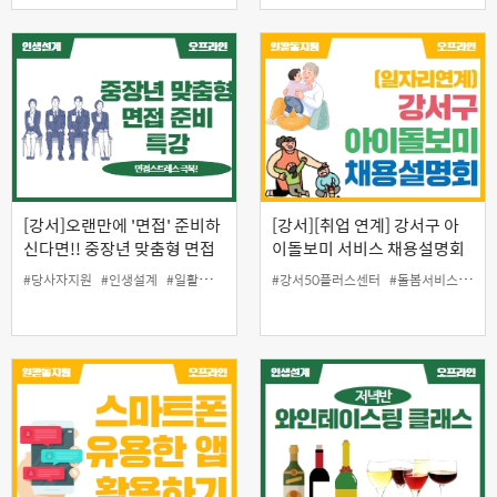
[강서]오랜만에 '면접' 준비하
[강서][취업 연계] 강서구 아
신다면!! 중장년 맞춤형 면접
이돌보미 서비스 채용설명회
준비 특강
#당사자지원
#인생설계
#일활동지원
#강서50플러스센터
#돌봄서비스
#아