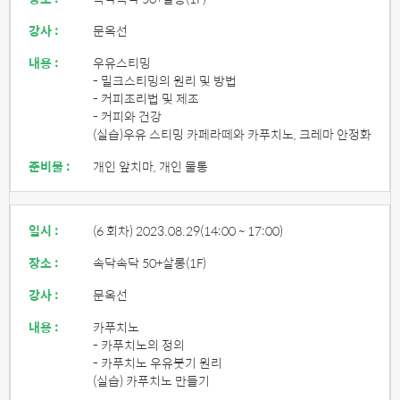
강사 :
문옥선
내용 :
우유스티밍
- 밀크스티밍의 원리 및 방법
- 커피조리법 및 제조
- 커피와 건강
(실습)우유 스티밍 카페라떼와 카푸치노, 크레마 안정화
준비물 :
개인 앞치마, 개인 물통
일시 :
(6 회차) 2023.08.29
(14:00 ~ 17:00)
장소 :
속닥속닥 50+살롱(1F)
강사 :
문옥선
내용 :
카푸치노
- 카푸치노의 정의
- 카푸치노 우유붓기 원리
(실습) 카푸치노 만들기