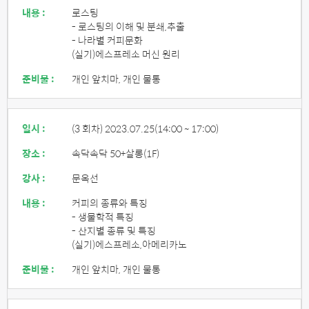
내용 :
로스팅
- 로스팅의 이해 및 분쇄,추출
- 나라별 커피문화
(실기)에스프레소 머신 원리
준비물 :
개인 앞치마, 개인 물통
일시 :
(3 회차) 2023.07.25
(14:00 ~ 17:00)
장소 :
속닥속닥 50+살롱(1F)
강사 :
문옥선
내용 :
커피의 종류와 특징
- 생물학적 특징
- 산지별 종류 및 특징
(실기)에스프레소,아메리카노
준비물 :
개인 앞치마, 개인 물통