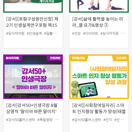
[강서][포럼구성원만신청] 제
[강서]삶에 활력을 높이는 미
2기 인생설계연구포럼 제15
라_클 요가&명상 ②
차포럼
#당사자지원
#인생설계
#일활동지원
#건강
#다이어트
#당사자지원
#명상
[강서]강서50+인생극장 8월
[강서][사회참여일자리] 스마
상영작 '말이야 바른 말이지'
트 인지향상 활동가 양성(태블
릿 활용)과정
#강서50플러스센터
#독립영화
#인생극장
#강서50플러스센터
#인지
#인지놀이