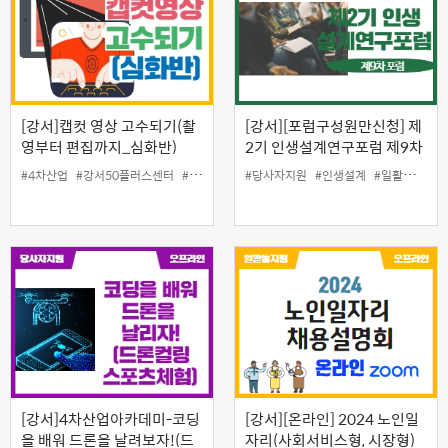
[강서]캡컷 영상 고수되기(촬
[강서][포럼구성원만신청] 제
영부터 편집까지_심화반)
2기 인생설계연구포럼 제9차
포럼
#4차산업
#강서50플러스센터
#디지털
#미디어
#당사자지원
#영상촬영
#인생설계
#영상편집
#일활동지원
#일활동지
[강서]4차산업아카데미-코딩
[강서][온라인] 2024 노인일
을 배워 드론을 날려보자!(드
자리(사회서비스형, 시장형)