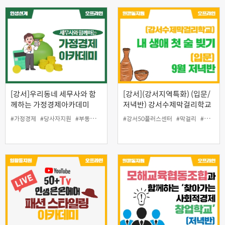
[강서]우리동네 세무사와 함
[강서](강서지역특화) (입문/
께하는 가정경제아카데미
저녁반) 강서수제막걸리학교
'내 생애 첫술빚기
#가정경제
#당사자지원
#부동산
#상속
#세금
#강서50플러스센터
#세무
#인생설계
#막걸리
#일활동지원
#술
#일
#