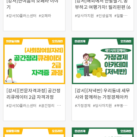
[강서]한여름의 오페라 이야
[강서]해외에서 한달살기, 공
기
부하고 여행가자! 필리핀편 (6
기)
#강서50플러스센터
#오페라
#당사자지원
#인생설계
#일활동지원
[강서][전문자격과정] 공간정
[강서](저녁반) 우리동네 세무
리큐레이터 2급 자격과정
사와 함께하는 가정경제아카
데미
#강서50플러스센터
#공간정리
#일자리
#일활동지원
#가정경제
#자격증
#당사자지원
#청소
#부동산
#상