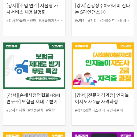
[강서][취업 연계] 서울형 가
[강서]건강장수아카데미 신나
사서비스 채용설명회
는 S라인댄스 ③
#강서50플러스센터
#서울형가사서비스
#일활동지원
#s라인
#건강
#중장년일자리
#다이어트
#취업연계
#당사자지원
[강서][손해사정업협회+RMI
[강서][전문자격과정] 인지놀
연구소] 보험금 제대로 받기
이지도사 2급 자격과정
(자동차보험) 무료 특강
#당사자지원
#인생설계
#일활동지원
#강서50플러스센터
#인지놀이
#일자