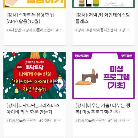
[강서]스마트폰 유용한 앱
[강서](저녁반) 와인테이스팅
(APP) 활용(10월)
클래스
#4차산업
#강서50플러스센터
#디지털
#스마트폰앱교육
#강서
#강서50플러스센터
#일활동지원
#당사자지원
[강서]토닥토닥_크리스마스
[강서]배우는 기쁨! 나누는 행
아이비 리스 화분 만들기
복! 미싱프로그램(기초)
#강서50플러스센터
#아이비
#아이비리스화분
#강서50플러스센터
#크리스마스
#토닥토닥
#미싱
#사회공헌