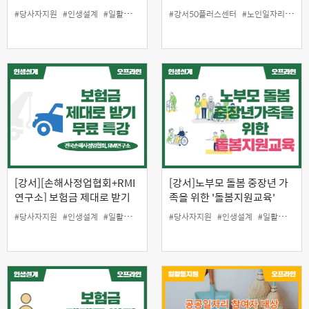
론컬링스포츠체험)
채용설명회
#당사자지원
#인생설계
#일활동지원
#강서50플러스센터
#노인일자리
#일
[강서][손해사정업협회+RMI
[강서]노부모 돌봄 중장년 가
연구소] 보험금 제대로 받기
족을 위한 '돌봄지원교육'
(자동차보험) 무료 특강
#당사자지원
#인생설계
#일활동지원
#당사자지원
#인생설계
#일활동지원