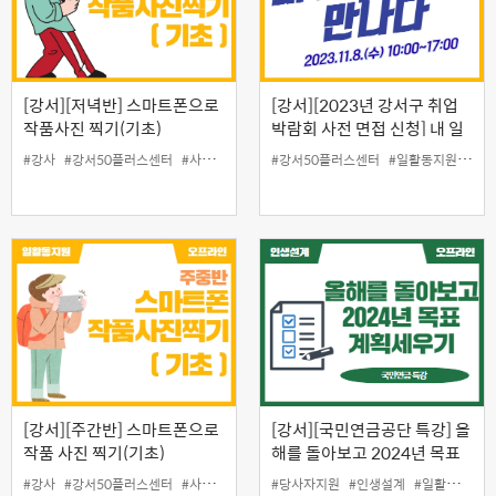
[강서][저녁반] 스마트폰으로
[강서][2023년 강서구 취업
작품사진 찍기(기초)
박람회 사전 면접 신청] 내 일
(job)을 만나다
#강사
#강서50플러스센터
#사진교육
#스마트폰교육
#강서50플러스센터
#일자리
#일활동지원
#일활동지원
#중
#카
[강서][주간반] 스마트폰으로
[강서][국민연금공단 특강] 올
작품 사진 찍기(기초)
해를 돌아보고 2024년 목표
와 계획세우기
#강사
#강서50플러스센터
#사진교육
#스마트폰교육
#당사자지원
#일자리
#인생설계
#일활동지원
#일활동지원
#카