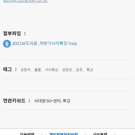
첨부파일
:
2021보도자료_하반기사이특강.hwp
태그
:
강원국 ,
돌봄 ,
사이특강 ,
양창모 ,
은유 ,
특강
연관키워드
:
서대문50+센터, 특강
이용약관
|
개인정보처리방침
|
사이트맵
|