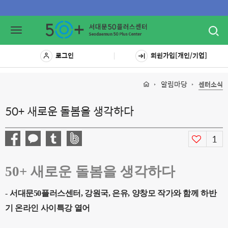
Toggl
Toggle
navig
navigation
로그인
회원가입[개인/기업]
알림마당
센터소식
50+ 새로운 돌봄을 생각하다
1
50+
새로운 돌봄을 생각하다
-
서대문
50
플러스센터
,
강원국
,
은유
,
양창모 작가와 함께 하반
기 온라인 사이특강 열어