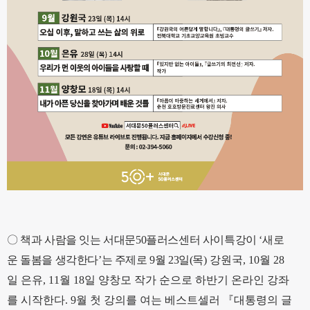
〇
책과 사람을 잇는 서대문
50
플러스센터 사이특강이
‘
새로
운 돌봄을 생각한다
’
는 주제로
9
월
23
일
(
목
)
강원국
, 10
월
28
일 은유
, 11
월
18
일 양창모 작가 순으로 하반기 온라인 강좌
를 시작한다
. 9
월 첫 강의를 여는 베스트셀러
『
대통령의 글