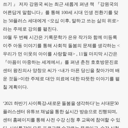
쓰기
』
저자 강원국 씨는 최근 새롭게 펴낸 책
『
강원국의
어른답게 말합니다
』
를 통해
100
세 시대 인생 전환기를 맞
는
50
플러스 세대에게
<
오십 이후
,
말하고 쓰는 삶의 위로
>
라는 주제로 강의를 펼친다
.
10
월 두 번째 시간은 기록문학가 은유 작가와 함께 미등록
이주 아동 이야기를 통해 사회적 돌봄의 문제를 생각하는
<
우리가 먼 이웃의 아이를 사랑할 때
> , 11
월 마지막 시간은
『
아픔이 마중하는 세계에서
』
를 펴낸 춘천 호호방문진료
센터 왕진의사 양창모 씨가
<
내가 아픈 당신을 찾아가며 배
운 것들
>
이란 주제로 대안 의료에 대한 따뜻한 이야기를 펼
칠 계획이다
.
‘2021
하반기 사이특강
-
새로운 돌봄을 생각하다
’
는 서대문
50
플러스센터 유튜브 채널을 통한 실시간 방송으로 진행되며
,
센터 홈페이지를 통해 사전 수강 신청 후 교육에 참여할 수 있