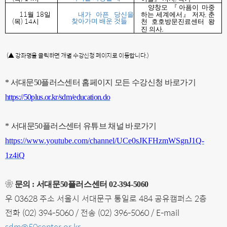
양창모
『
아픔이 마중
11
18
,
월
일
내가 아픈 당신을
하는 세계에서
』
저자
춘
(
) 14
찾아가며 배운 것들
목
시
천 호호방문진료센터 왕
,
진 의사
(
▲ 강좌명을 클릭하면 개별 수강신청 페이지로 이동합니다.)
*
서대문
50
플러스센터 홈페이지 모든 수강신청 바로가기
https://50plus.or.kr/sdm/education.do
*
서대문
50
플러스센터 유튜브 채널 바로가기
https://www.youtube.com/channel/UCe0sJKFHzmWSgnJ1Q-
1z4iQ
❀
문의
:
서대문
50
플러스센터
02-394-5060
우
03628
주소 서울시 서대문구 통일로
484
공유캠퍼스
2
층
전화
(02) 394-5060 /
전송
(02) 396-5060 / E-mail
sdm@50center.or.kr