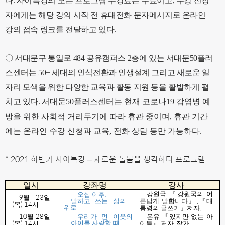
다
.
사이특강의 모든 프로그램 수강료는 무료이고
,
수강 신청
자에게는 해당 강의 시작 전 휴대전화 문자메시지로 온라인
강의 접속 링크를 전달하고 있다
.
〇
서대문구 통일로
484
공유캠퍼스
2
층에 있는 서대문
50
플러
스센터는
50+
세대의 인식전환과 인생설계 그리고 새로운 일
자리 모색을 위한 다양한 교육과 활동 지원 등을 활발하게 펼
치고 있다
.
서대문
50
플러스센터는 현재 코로나
19
감염병 예
방을 위한 사회적 거리두기에 따라 휴관 중이며
,
휴관 기간
에는 온라인 수강 신청과 교육
,
전화 상담 등만 가능하다
.
* 2021
하반기 사이특강
–
새로운 돌봄을 생각하다 프로그램
일시
강좌명
강사
,
강원국
『
강원국의 어
오십 이후
9
23
월
일
,
말하고 쓰는 삶의
른답게 말합니다
』
『
대
(
) 14
목
시
,
위로
통령의 글쓰기
』
저자
10
28
월
일
우리가 먼 이웃의
은유
『
있지만 없는 아
(
) 14
,
아이를 사랑할 때
목
시
이들
』
저자
작가