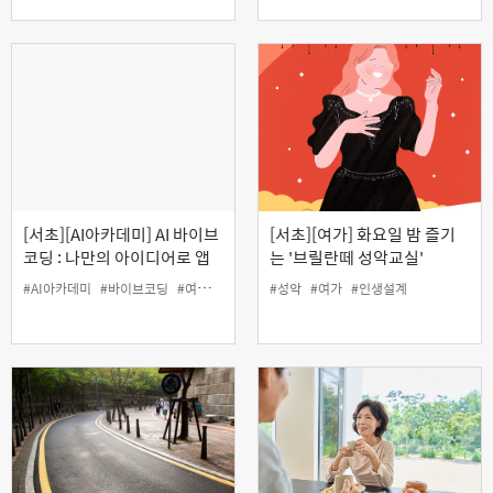
[서초][AI아카데미] AI 바이브
[서초][여가] 화요일 밤 즐기
코딩 : 나만의 아이디어로 앱
는 '브릴란떼 성악교실'
만들기
#AI아카데미
#바이브코딩
#여가
#인생설계
#성악
#코딩
#여가
#인생설계