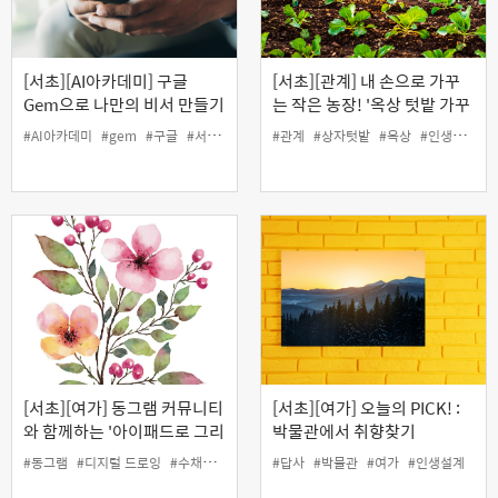
[서초][AI아카데미] 구글
[서초][관계] 내 손으로 가꾸
Gem으로 나만의 비서 만들기
는 작은 농장! '옥상 텃밭 가꾸
(야간)
기'
#AI아카데미
#gem
#구글
#서초50플러스센터
#관계
#인생설계
#상자텃밭
#옥상
#인생설계
#
[서초][여가] 동그램 커뮤니티
[서초][여가] 오늘의 PICK! :
와 함께하는 '아이패드로 그리
박물관에서 취향찾기
는 디지털 수채화'
#동그램
#디지털 드로잉
#수채화
#아이패드
#답사
#여가
#박물관
#인생설계
#여가
#인생설계