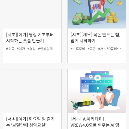
[서초][여가] 영상 기초부터
[서초][재무] 목돈 만드는 법,
시작하는 숏폼 만들기
쉽게 시작하기
#숏폼
#여가
#영상
#인생설계
#노후준비
#목돈
#서초50플러스센터
[서초][여가] 화요일 밤 즐기
[서초][AI아카데미]
는 '브릴란떼 성악교실'
VREW4.0으로 배우는 AI 영