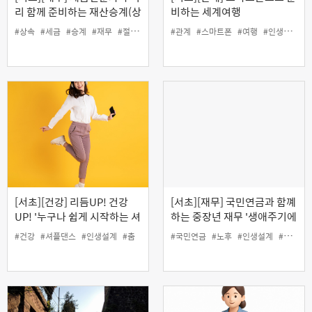
리 함께 준비하는 재산승계(상
비하는 세계여행
속, 증여) 절세플랜
#상속
#세금
#승계
#재무
#절세
#증여
#관계
#스마트폰
#여행
#인생설계
[서초][건강] 리듬UP! 건강
[서초][재무] 국민연금과 함꼐
UP! '누구나 쉽게 시작하는 셔
하는 중장년 재무 '생애주기에
플댄스'
따른 투자전략'
#건강
#셔플댄스
#인생설계
#춤
#국민연금
#노후
#인생설계
#재무