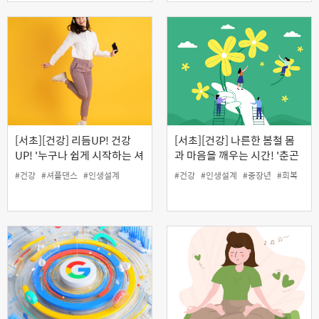
[서초][건강] 리듬UP! 건강
[서초][건강] 나른한 봄철 몸
UP! '누구나 쉽게 시작하는 셔
과 마음을 깨우는 시간! '춘곤
플댄스' (5월)
증 대신 회복탄력성 깨우기'
#건강
#셔플댄스
#인생설계
#건강
#인생설계
#중장년
#회복
(온라인)