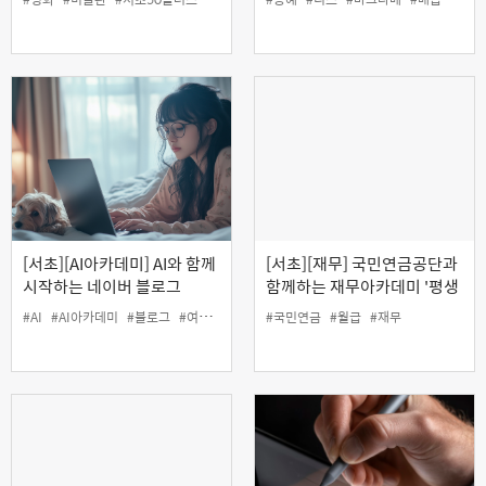
[서초][AI아카데미] AI와 함께
[서초][재무] 국민연금공단과
시작하는 네이버 블로그
함께하는 재무아카데미 '평생
월급 프로젝트'
#AI
#AI아카데미
#블로그
#여가
#인생설계
#국민연금
#월급
#재무