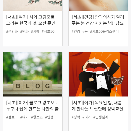
[서초][여가] 시와 그림으로
[서초][건강] 안과의사가 알려
그리는 한국의 멋, 모란 문인
주는 눈 건강 지키는 법! '당뇨
화 기초
와 눈 건강' (오프라인)
#문인화
#민화
#서예
#서초50플러스센터
#건강
#여가
#눈
#인생설계
#서초50플러스센터
#안건
[서초][여가] 블로그 왕초보 :
[서초][여가] 목요일 밤, 새롭
누구나 쉽게 만드는 나만의 블
게 만나는 브릴란떼 성악교실
로그
#블로그
#여가
#왕보초
#인생설계
#성악
#여가
#인생설계