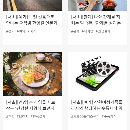
[서초][여가] 느린 걸음으로
[서초][관계] 나와 관계를 지
만나는 오색빛 한양길 인문기
키는 말습관! '관계를 살리는
행
품격 있는 대화 기술'
#걷기
#야외
#여가
#관계
#대화법
#인생설계
[서초][건강] 눈과 입을 사로
[서초][여가] 잠원여성가족플
잡는 '건강한 서양식 브런치
라자와 함께하는 숏폼제작 워
밥상'
크숍 : 나의 일상 숏폼 에세이
#건강
#브런치
#인생설계
#서초50플러스센터
#숏폼제작
#여가