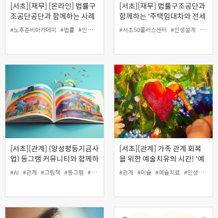
[서초][재무] [온라인] 법률구
[서초][재무] 법률구조공단과
조공단공단과 함께하는 사례
함께하는 '주택임대차와 전세
로 배우는 생활법률
사기 피해예방' (오프라인)
#노후준비아카데미
#법률
#인생설계
#재무
#서초50플러스센터
#인생설계
#재무
[서초][관계] (양성평등기금사
[서초][관계] 가족 관계 회복
업) 동그램 커뮤니티와 함께하
을 위한 예술치유의 시간! '예
는 'AI로 공익 그림책 출판하
술로 바라보는 나와 가족'
#AI
#관계
#그림책
#동그램
#양성평등
#인생설계
#관계
#미술
#커뮤니티
#예술치료
#인생설계
기'