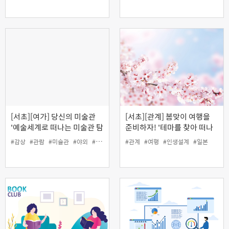
[서초][여가] 당신의 미술관
[서초][관계] 봄맞이 여행을
'예술세계로 떠나는 미술관 탐
준비하자! '테마를 찾아 떠나
방'
는 일본여행'
#감상
#관람
#미술관
#야외
#여가
#인생설계
#관계
#여행
#인생설계
#일본