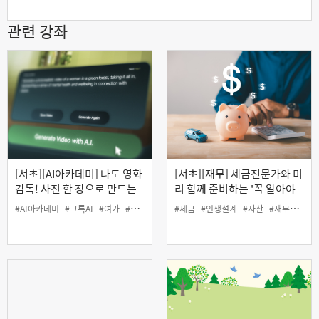
관련 강좌
[서초][AI아카데미] 나도 영화
[서초][재무] 세금전문가와 미
감독! 사진 한 장으로 만드는
리 함께 준비하는 '꼭 알아야
그록 AI 영상
할 자산관리와 절세 전략'
#AI아카데미
#그록AI
#여가
#영상
#세금
#인생설계
#자산
#재무
#절세