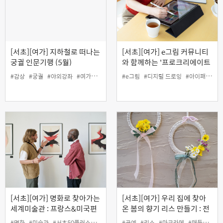
[서초][여가] 지하철로 떠나는
[서초][여가] e그림 커뮤니티
궁궐 인문기행 (5월)
와 함께하는 '프로크리에이트
로 레더 코스터 만들기'
#감상
#궁궐
#야외강좌
#여가
#인생설계
#e그림
#해설
#디지털 드로잉
#아이패드
#
[서초][여가] 명화로 찾아가는
[서초][여가] 우리 집에 찾아
세계미술관 : 프랑스&미국편
온 봄의 향기 리스 만들기 : 전
통매듭 & 마크라메 공예
#명화
#미술관
#서초50플러스센터
#여가
#공예
#인생설계
#리스
#마크라메
#매듭
#봄