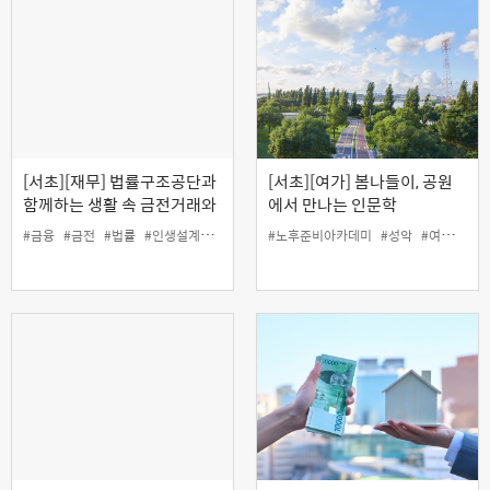
[서초][재무] 법률구조공단과
[서초][여가] 봄나들이, 공원
함께하는 생활 속 금전거래와
에서 만나는 인문학
채무관리 바로 알기(오프라
#금융
#금전
#법률
#인생설계
#재무
#채무
#노후준비아카데미
#성악
#여가
#인
인)