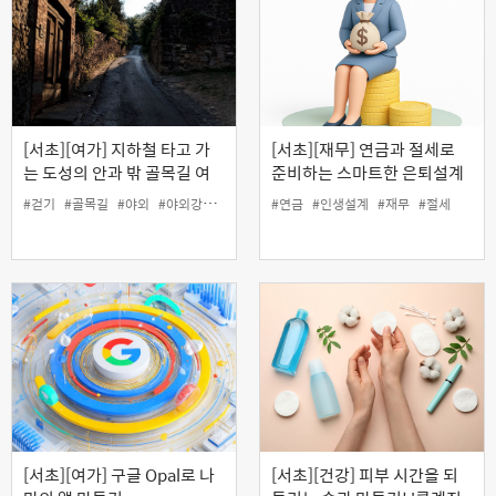
[서초][여가] 지하철 타고 가
[서초][재무] 연금과 절세로
는 도성의 안과 밖 골목길 여
준비하는 스마트한 은퇴설계
행
#걷기
#골목길
#야외
#야외강좌
#여가
#여행
#연금
#인생설계
#재무
#절세
[서초][여가] 구글 Opal로 나
[서초][건강] 피부 시간을 되