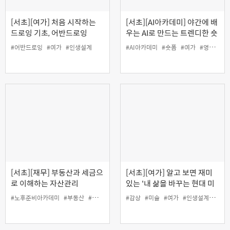
[서초][여가] 처음 시작하는
[서초][AI아카데미] 야간에 배
드로잉 기초, 어반드로잉
우는 AI로 만드는 트렌디한 숏
폼 콘텐츠 제작
#어반드로잉
#여가
#인생설계
#AI아카데미
#숏폼
#여가
#영상
#인
[서초][재무] 부동산과 세금으
[서초][여가] 알고 보면 재미
로 이해하는 자산관리
있는 '내 삶을 바꾸는 현대 미
술 감상법'
#노후준비아카데미
#부동산
#세금
#인생설계
#감상
#재무
#미술
#여가
#인생설계
#현대