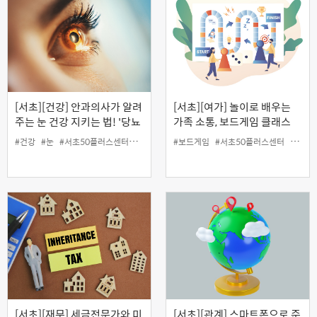
[서초][건강] 안과의사가 알려
[서초][여가] 놀이로 배우는
주는 눈 건강 지키는 법! '당뇨
가족 소통, 보드게임 클래스
와 눈 건강' (온라인)
#건강
#눈
#서초50플러스센터
#안건강
#인생설계
#보드게임
#서초50플러스센터
#소통
[서초][재무] 세금전문가와 미
[서초][관계] 스마트폰으로 준