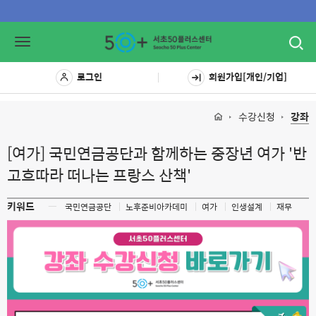
Toggl
Toggle
navig
navigation
로그인
회원가입[개인/기업]
수강신청
강좌
[여가] 국민연금공단과 함께하는 중장년 여가 '반
고흐따라 떠나는 프랑스 산책'
키워드
ㅡ
국민연금공단
노후준비아카데미
여가
인생설계
재무