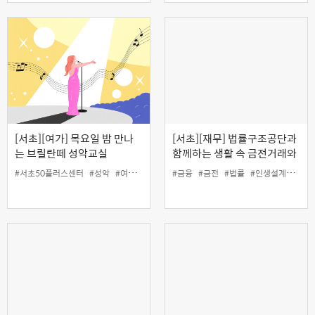
[서초][여가] 목요일 밤 만나
[서초][재무] 법률구조공단과
는 브릴란떼 성악교실
함께하는 생활 속 금전거래와
채무관리 바로 알기(온라인)
#서초50플러스센터
#성악
#여가
#인생설계
#금융
#금전
#법률
#인생설계
#재무