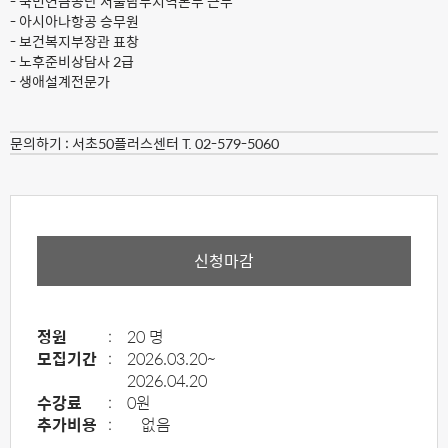
- 국민연금공단 서울남부지역본부 근무
- 아시아나항공 승무원
- 보건복지부장관 표창
- 노후준비상담사 2급
- 생애설계전문가
문의하기 :
서초50플러스센터 T. 02-579-5060
신청마감
정원
:
20 명
모집기간
:
2026.03.20~
2026.04.20
수강료
:
0원
추가비용
:
없음