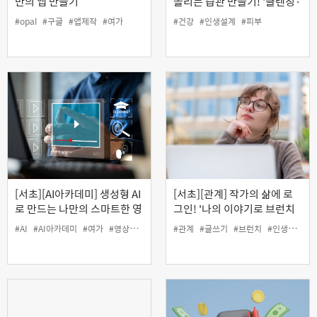
만의 앱 만들기
돌리는 습관 만들기! '클렌징·
딥클렌징 & 림프마사지
#opal
#구글
#앱제작
#여가
#건강
#인생설계
#피부
(MLD)'
[서초][AI아카데미] 생성형 AI
[서초][관계] 작가의 삶에 로
로 만드는 나만의 스마트한 영
그인! '나의 이야기로 브런치
상편집
작가 도전하기'
#AI
#AI아카데미
#여가
#영상
#인생설계
#관계
#글쓰기
#브런치
#인생설계
#