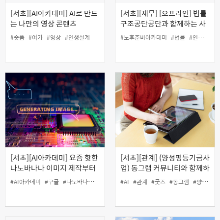
[서초][AI아카데미] AI로 만드
[서초][재무] [오프라인] 법률
는 나만의 영상 콘텐츠
구조공단공단과 함께하는 사
례로 배우는 생활법률
#숏폼
#여가
#영상
#인생설계
#노후준비아카데미
#법률
#인생설계
[서초][AI아카데미] 요즘 핫한
[서초][관계] (양성평등기금사
나노바나나 이미지 제작부터
업) 동그램 커뮤니티와 함께하
생성형 AI 영상 만들기까지
는 '굿즈 제작 전문가 과정'
#AI아카데미
#구글
#나노바나나
#생성형AI
#AI
#여가
#관계
#굿즈
#동그램
#양성평등