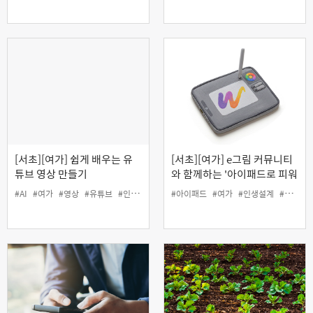
[서초][여가] 쉽게 배우는 유
[서초][여가] e그림 커뮤니티
튜브 영상 만들기
와 함께하는 '아이패드로 피워
내는 나만의 탄생화 그리기'
#AI
#여가
#영상
#유튜브
#인생설계
#아이패드
#여가
#인생설계
#커뮤니티