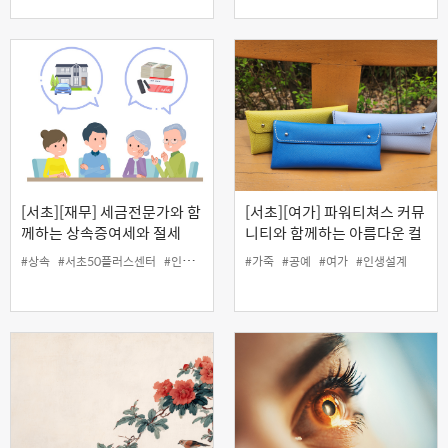
[서초][재무] 세금전문가와 함
[서초][여가] 파워티쳐스 커뮤
께하는 상속증여세와 절세
니티와 함께하는 아름다운 컬
Tip
러와 가죽의 콜라보! '나만의
#상속
#서초50플러스센터
#인생설계
#재무
#가죽
#증여
#공예
#여가
#인생설계
가죽필통 만들기' (원데이)