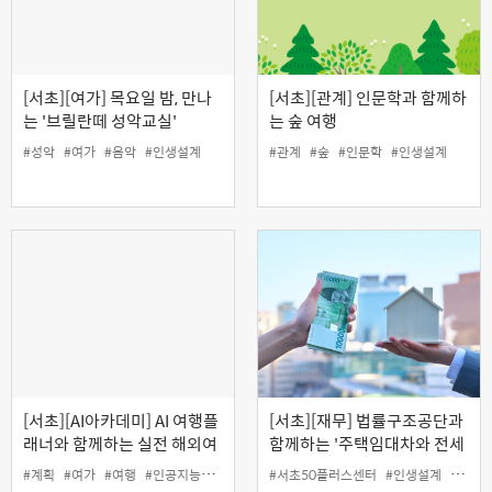
[서초][여가] 목요일 밤, 만나
[서초][관계] 인문학과 함께하
는 '브릴란떼 성악교실'
는 숲 여행
#성악
#여가
#음악
#인생설계
#관계
#숲
#인문학
#인생설계
[서초][AI아카데미] AI 여행플
[서초][재무] 법률구조공단과
래너와 함께하는 실전 해외여
함께하는 '주택임대차와 전세
행 준비
사기 피해예방' (온라인)
#계획
#여가
#여행
#인공지능
#인생설계
#서초50플러스센터
#인생설계
#재무