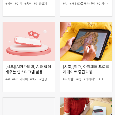
상 제작하기
#성악
#여가
#음악
#인생설계
#AI
#서초50플러스센터
#여가
#영상
[서초][AI아카데미] AI와 함께
[서초][여가] 아이패드 프로크
배우는 인스타그램 활용
리에이트 중급과정
#AI
#AI아카데미
#여가
#인생설계
#인스타그램
#디지털드로잉
#아이패드
#여가
#프