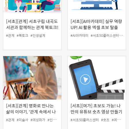
[서초][관계] 서초구립 내곡도
[서초][AI아카데미] 실무 역량
서관과 함께하는 관계 북토크!
UP! AI 활용 엑셀 초보 탈출
'오십이 넘으면 세상이 보이는
#관계
#북토크
#인생설계
#AI아카데미
#서초50플러스센터
#엑
이유'
[서초][관계] 명화로 만나는
[서초][여가] 초보도 가능! 나
삶의 이야기, '관계 속에서 나
만의 유튜브 숏츠 영상 만들기
를 지키며 살아간 여성 화가
#관계
#미술사
#여성화가
#인생설계
#서초50플러스센터
#숏츠
#여가
#유
들' (온라인)