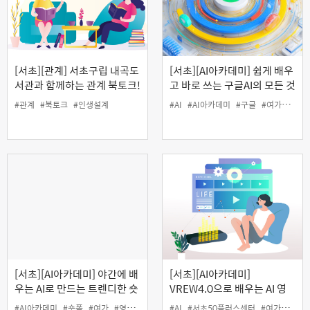
[서초][관계] 서초구립 내곡도
[서초][AI아카데미] 쉽게 배우
서관과 함께하는 관계 북토크!
고 바로 쓰는 구글AI의 모든 것
'오십이 넘으면 세상이 보이는
#관계
#북토크
#인생설계
#AI
#AI아카데미
#구글
#여가
#인생
이유'
[서초][AI아카데미] 야간에 배
[서초][AI아카데미]
우는 AI로 만드는 트렌디한 숏
VREW4.0으로 배우는 AI 영
폼 콘텐츠 제작
상 제작하기
#AI아카데미
#숏폼
#여가
#영상
#인생설계
#AI
#서초50플러스센터
#여가
#영상