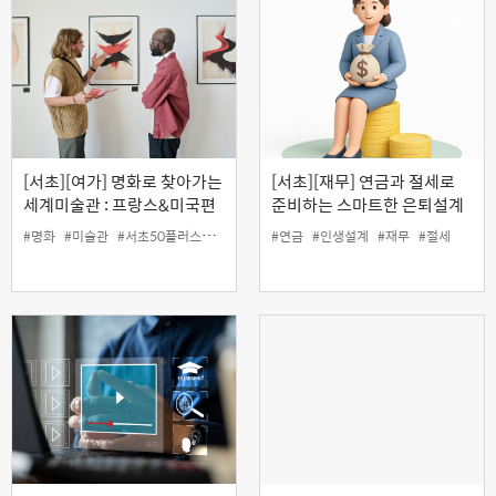
[서초][여가] 명화로 찾아가는
[서초][재무] 연금과 절세로
세계미술관 : 프랑스&미국편
준비하는 스마트한 은퇴설계
#명화
#미술관
#서초50플러스센터
#여가
#연금
#인생설계
#인생설계
#재무
#절세