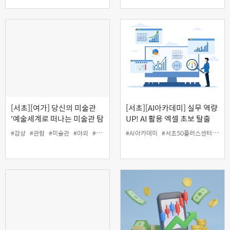
[서초][여가] 당신의 미술관
[서초][AI아카데미] 실무 역량
'예술세계로 떠나는 미술관 탐
UP! AI 활용 엑셀 초보 탈출
방'
#감상
#관람
#미술관
#야외
#여가
#인생설계
#AI아카데미
#서초50플러스센터
#엑