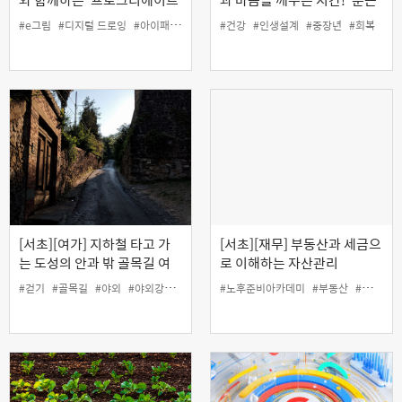
로 레더 코스터 만들기'
증 대신 회복탄력성 깨우기'
#e그림
#디지털 드로잉
#아이패드
#여가
#인생설계
#건강
#인생설계
#커뮤니티
#중장년
#회복
(온라인)
[서초][여가] 지하철 타고 가
[서초][재무] 부동산과 세금으
는 도성의 안과 밖 골목길 여
로 이해하는 자산관리
행
#걷기
#골목길
#야외
#야외강좌
#여가
#여행
#노후준비아카데미
#부동산
#세금
#