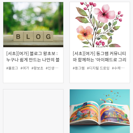
[서초][여가] 블로그 왕초보 :
[서초][여가] 동그램 커뮤니티
누구나 쉽게 만드는 나만의 블
와 함께하는 '아이패드로 그리
로그
는 디지털 수채화'
#블로그
#여가
#왕보초
#인생설계
#동그램
#디지털 드로잉
#수채화
#아