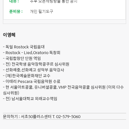
내용 :
추후 오픈채팅방을 통한 공지
준비물 :
개인 필기도구
이영혜
- 독일 Rostock 국립음대
- Rostock - Lied,Oratorio 독창회
- 국립합창단 단원 역임
- 전) 전국학생 음악장학콩쿠르 심사위원
- 선화예중,선화예고 성악부 음악강사
- (재)한국예술문화재단 교수
- 이태리 Pescara 국립음악원 수료
- 현 서울아트콩쿨, 유니버셜콩쿨, VMP 전국음악콩쿨 심사위원 (이외 다수
심사위원)
- 전) 남서울대학교 외래교수역임
문의하기 :
서초50플러스센터 T. 02-579-5060