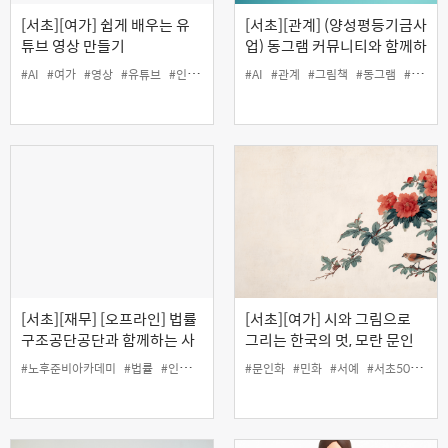
[서초][여가] 쉽게 배우는 유
[서초][관계] (양성평등기금사
튜브 영상 만들기
업) 동그램 커뮤니티와 함께하
는 'AI로 공익 그림책 출판하
#AI
#여가
#영상
#유튜브
#인생설계
#AI
#관계
#그림책
#동그램
#양성평등
기'
[서초][재무] [오프라인] 법률
[서초][여가] 시와 그림으로
구조공단공단과 함께하는 사
그리는 한국의 멋, 모란 문인
례로 배우는 생활법률
화 기초
#노후준비아카데미
#법률
#인생설계
#재무
#문인화
#민화
#서예
#서초50플러스센터