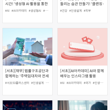
시간! '생성형 AI 활용을 통한
돌리는 습관 만들기! '클렌징·
수익화 과정 기초'
딥클렌징 & 림프마사지
#AI
#AI아카데미
#생성형AI
#여가
#인생설계
#건강
#인생설계
#피부
(MLD)'
[서초][재무] 법률구조공단과
[서초][AI아카데미] AI와 함께
함께하는 '주택임대차와 전세
배우는 인스타그램 활용
사기 피해예방' (오프라인)
#서초50플러스센터
#인생설계
#재무
#전세사기
#AI
#AI아카데미
#주택임대차
#여가
#인생설계
#