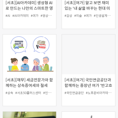
[서초][AI아카데미] 생성형 AI
[서초][여가] 알고 보면 재미
로 만드는 나만의 스마트한 영
있는 '내 삶을 바꾸는 현대 미
상편집
술 감상법'
#AI
#AI아카데미
#여가
#영상
#인생설계
#감상
#미술
#여가
#인생설계
#현대
[서초][재무] 세금전문가와 함
[서초][여가] 국민연금공단과
께하는 상속증여세와 절세
함께하는 중장년 여가 '반고흐
Tip
따라 떠나는 프랑스 산책'
#상속
#서초50플러스센터
#인생설계
#재무
#국민연금공단
#증여
#노후준비아카데미
#