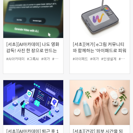
[서초][AI아카데미] 나도 영화
[서초][여가] e그림 커뮤니티
감독! 사진 한 장으로 만드는
와 함께하는 '아이패드로 피워
그록 AI 영상
내는 나만의 탄생화 그리기'
#AI아카데미
#그록AI
#여가
#영상
#아이패드
#여가
#인생설계
#커뮤니티
[서초][AI아카데미] 퇴근 후 1
[서초][건강] 피부 시간을 되