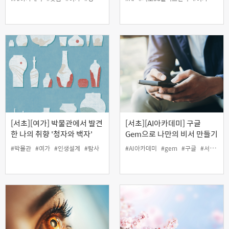
[서초][여가] 박물관에서 발견
[서초][AI아카데미] 구글
한 나의 취향 '청자와 백자'
Gem으로 나만의 비서 만들기
(야간)
#박물관
#여가
#인생설계
#탐사
#AI아카데미
#gem
#구글
#서초50플러스센터