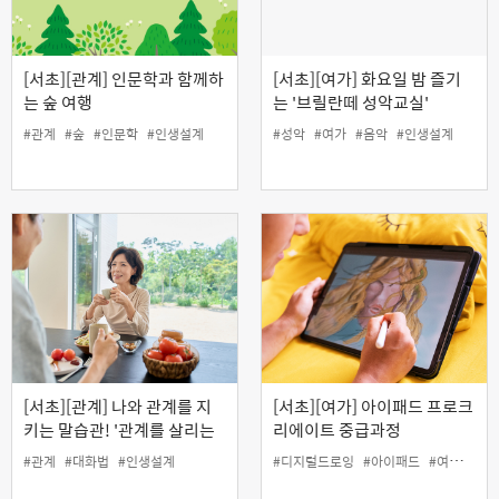
[서초][관계] 인문학과 함께하
[서초][여가] 화요일 밤 즐기
는 숲 여행
는 '브릴란떼 성악교실'
#관계
#숲
#인문학
#인생설계
#성악
#여가
#음악
#인생설계
[서초][관계] 나와 관계를 지
[서초][여가] 아이패드 프로크
키는 말습관! '관계를 살리는
리에이트 중급과정
품격 있는 대화 기술'
#관계
#대화법
#인생설계
#디지털드로잉
#아이패드
#여가
#프