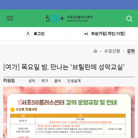
Toggl
Toggle
navig
navigation
로그인
회원가입[개인/기업]
수강신청
강좌
[여가] 목요일 밤, 만나는 '브릴란떼 성악교실'
키워드
ㅡ
성악
여가
음악
인생설계