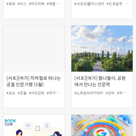
통매듭 & 마크라메 공예
사기 피해예방' (온라인)
#공예
#리스
#마크라메
#매듭
#봄
#여가
#서초50플러스센터
#전통
#인생설계
#재무
[서초][여가] 지하철로 떠나는
[서초][여가] 봄나들이, 공원
궁궐 인문기행 (5월)
에서 만나는 인문학
#감상
#궁궐
#야외강좌
#여가
#인생설계
#노후준비아카데미
#해설
#성악
#여가
#인