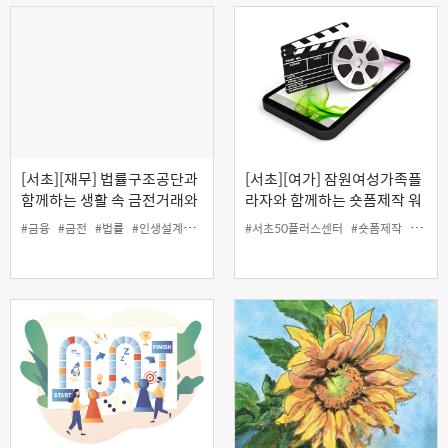
[서초][재무] 법률구조공단과
[서초][여가] 잠원여성가족플
함께하는 생활 속 금전거래와
라자와 함께하는 숏폼제작 워
채무관리 바로 알기(온라인)
크숍 : 나의 일상 숏폼 에세이
#금융
#금전
#법률
#인생설계
#재무
#채무
#서초50플러스센터
#숏폼제작
#여가