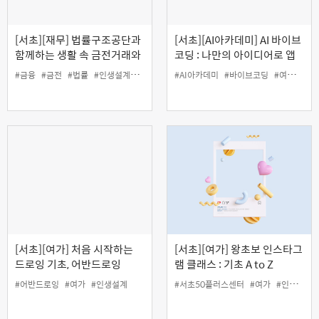
[서초][재무] 법률구조공단과
[서초][AI아카데미] AI 바이브
함께하는 생활 속 금전거래와
코딩 : 나만의 아이디어로 앱
채무관리 바로 알기(오프라
만들기
#금융
#금전
#법률
#인생설계
#재무
#채무
#AI아카데미
#바이브코딩
#여가
#인
인)
[서초][여가] 처음 시작하는
[서초][여가] 왕초보 인스타그
드로잉 기초, 어반드로잉
램 클래스 : 기초 A to Z
#어반드로잉
#여가
#인생설계
#서초50플러스센터
#여가
#인생설계