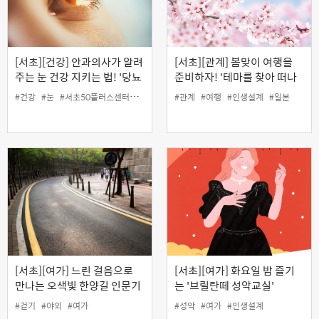
[서초][건강] 안과의사가 알려
[서초][관계] 봄맞이 여행을
주는 눈 건강 지키는 법! '당뇨
준비하자! '테마를 찾아 떠나
와 눈 건강' (오프라인)
는 일본여행'
#건강
#눈
#서초50플러스센터
#안건강
#인생설계
#관계
#여행
#인생설계
#일본
[서초][여가] 느린 걸음으로
[서초][여가] 화요일 밤 즐기
만나는 오색빛 한양길 인문기
는 '브릴란떼 성악교실'
행
#걷기
#야외
#여가
#성악
#여가
#인생설계