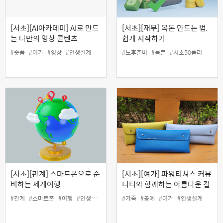
[서초][AI아카데미] AI로 만드
[서초][재무] 목돈 만드는 법,
는 나만의 영상 콘텐츠
쉽게 시작하기
#숏폼
#여가
#영상
#인생설계
#노후준비
#목돈
#서초50플러스센터
[서초][관계] 스마트폰으로 준
[서초][여가] 파워티쳐스 커뮤
비하는 세계여행
니티와 함께하는 아름다운 컬
러와 가죽의 콜라보! '나만의
#관계
#스마트폰
#여행
#인생설계
#가죽
#공예
#여가
#인생설계
가죽필통 만들기' (원데이)