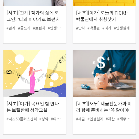
[서초][관계] 작가의 삶에 로
[서초][여가] 오늘의 PICK! :
그인! '나의 이야기로 브런치
박물관에서 취향찾기
작가 도전하기'
#관계
#글쓰기
#브런치
#인생설계
#작가
#답사
#박물관
#여가
#인생설계
[서초][여가] 목요일 밤 만나
[서초][재무] 세금전문가와 미
는 브릴란떼 성악교실
리 함께 준비하는 '꼭 알아야
할 자산관리와 절세 전략'
#서초50플러스센터
#성악
#여가
#인생설계
#세금
#인생설계
#자산
#재무
#절세