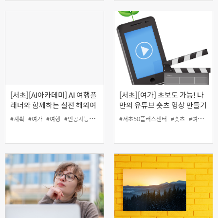
[서초][AI아카데미] AI 여행플
[서초][여가] 초보도 가능! 나
래너와 함께하는 실전 해외여
만의 유튜브 숏츠 영상 만들기
행 준비
#계획
#여가
#여행
#인공지능
#인생설계
#서초50플러스센터
#숏츠
#여가
#유