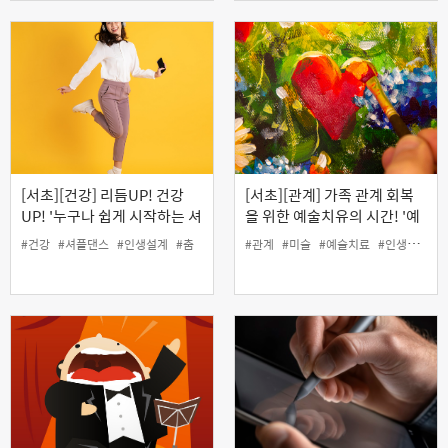
[서초][건강] 리듬UP! 건강
[서초][관계] 가족 관계 회복
UP! '누구나 쉽게 시작하는 셔
을 위한 예술치유의 시간! '예
플댄스'
술로 바라보는 나와 가족'
#건강
#셔플댄스
#인생설계
#춤
#관계
#미술
#예술치료
#인생설계