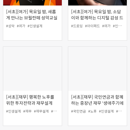
[서초][여가] 목요일 밤, 새롭
[서초][여가] 목요일 밤, 소담
게 만나는 브릴란떼 성악교실
이와 함께하는 디지털 감성 드
로잉
#성악
#여가
#인생설계
#드로잉
#아이패드
#여가
#인생설계
[서초][재무] 행복한 노후를
[서초][재무] 국민연금과 함꼐
위한 투자전략과 재무설계
하는 중장년 재무 '생애주기에
따른 투자전략'
#인생설계
#재무
#재무설계
#투자
#국민연금
#노후
#인생설계
#재무