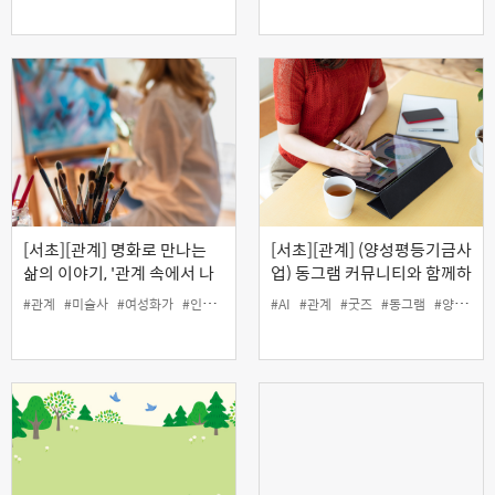
[서초][관계] 명화로 만나는
[서초][관계] (양성평등기금사
삶의 이야기, '관계 속에서 나
업) 동그램 커뮤니티와 함께하
를 지키며 살아간 여성 화가
는 '굿즈 제작 전문가 과정'
#관계
#미술사
#여성화가
#인생설계
#AI
#관계
#굿즈
#동그램
#양성평등
들' (온라인)