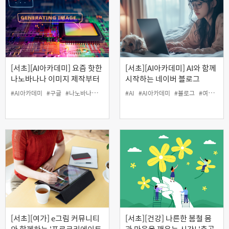
[서초][AI아카데미] 요즘 핫한
[서초][AI아카데미] AI와 함께
나노바나나 이미지 제작부터
시작하는 네이버 블로그
생성형 AI 영상 만들기까지
#AI아카데미
#구글
#나노바나나
#생성형AI
#AI
#여가
#AI아카데미
#블로그
#여가
#인
[서초][여가] e그림 커뮤니티
[서초][건강] 나른한 봄철 몸
와 함께하는 '프로크리에이트
과 마음을 깨우는 시간! '춘곤