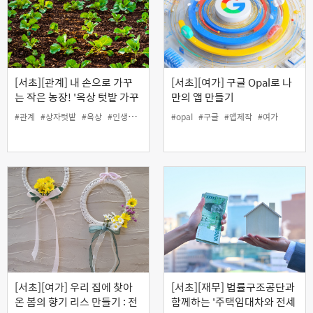
[서초][관계] 내 손으로 가꾸
[서초][여가] 구글 Opal로 나
는 작은 농장! '옥상 텃밭 가꾸
만의 앱 만들기
기'
#관계
#상자텃밭
#옥상
#인생설계
#커뮤니티
#opal
#텃밭
#구글
#앱제작
#여가
[서초][여가] 우리 집에 찾아
[서초][재무] 법률구조공단과
온 봄의 향기 리스 만들기 : 전
함께하는 '주택임대차와 전세