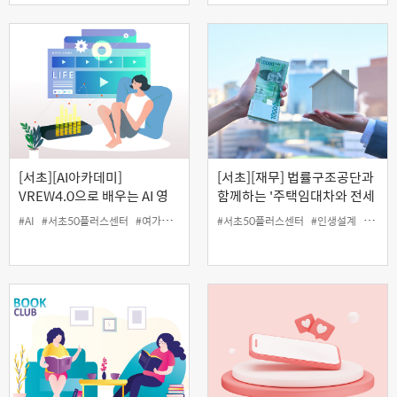
[서초][AI아카데미]
[서초][재무] 법률구조공단과
VREW4.0으로 배우는 AI 영
함께하는 '주택임대차와 전세
상 제작하기
사기 피해예방' (온라인)
#AI
#서초50플러스센터
#여가
#영상
#인생설계
#서초50플러스센터
#인생설계
#재무