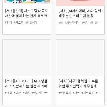
[서초][관계] 서초구립 내곡도
[서초][AI아카데미] AI와 함께
서관과 함께하는 관계 북토크!
배우는 인스타그램 활용
'오십이 넘으면 세상이 보이는
#관계
#북토크
#인생설계
#AI
#AI아카데미
#여가
#인생설계
#
이유'
[서초][AI아카데미] AI 여행플
[서초][재무] 행복한 노후를
래너와 함께하는 실전 해외여
위한 투자전략과 재무설계
행 준비
#계획
#여가
#여행
#인공지능
#인생설계
#인생설계
#재무
#재무설계
#투자