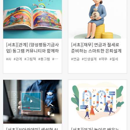
[서초][관계] (양성평등기금사
[서초][재무] 연금과 절세로
업) 동그램 커뮤니티와 함께하
준비하는 스마트한 은퇴설계
는 'AI로 공익 그림책 출판하
#AI
#관계
#그림책
#동그램
#양성평등
#인생설계
#연금
#인생설계
#커뮤니티
#재무
#절세
기'
[서초][AI아카데미] 생성형 AI
[서초][여가] 놀이로 배우는