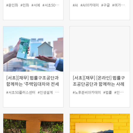
화 기초
#문인화
#민화
#서예
#서초50플러스센터
#AI
#여가
#AI아카데미
#인생설계
#구글
#여가
#인생
[서초][재무] 법률구조공단과
[서초][재무] [온라인] 법률구
함께하는 '주택임대차와 전세
조공단공단과 함께하는 사례
사기 피해예방' (오프라인)
로 배우는 생활법률
#서초50플러스센터
#인생설계
#재무
#전세사기
#노후준비아카데미
#주택임대차
#법률
#인생설계