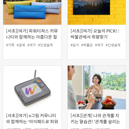
[서초][여가] 파워티쳐스 커뮤
[서초][여가] 오늘의 PICK! :
니티와 함께하는 아름다운 컬
박물관에서 취향찾기
러와 가죽의 콜라보! '나만의
#가죽
#공예
#여가
#인생설계
#답사
#박물관
#여가
#인생설계
가죽필통 만들기' (원데이)
[서초][여가] e그림 커뮤니티
[서초][관계] 나와 관계를 지
와 함께하는 '아이패드로 피워
키는 말습관! '관계를 살리는
내는 나만의 탄생화 그리기'
품격 있는 대화 기술'