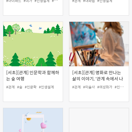
#아이패드
#여가
#인생설계
#커뮤니티
#탄생화
#관계
#대화법
#인생설계
[서초][관계] 인문학과 함께하
[서초][관계] 명화로 만나는
는 숲 여행
삶의 이야기, '관계 속에서 나
를 지키며 살아간 여성 화가
#관계
#숲
#인문학
#인생설계
#관계
#미술사
#여성화가
#인생설계
들' (온라인)