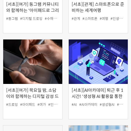
[서초][여가] 동그램 커뮤니티
[서초][관계] 스마트폰으로 준
와 함께하는 '아이패드로 그리
비하는 세계여행
는 디지털 수채화'
#동그램
#디지털 드로잉
#수채화
#아이패드
#관계
#여가
#스마트폰
#인생설계
#여행
#인생설계
[서초][여가] 목요일 밤, 소담
[서초][AI아카데미] 퇴근 후 1
이와 함께하는 디지털 감성 드
시간! '생성형 AI 활용을 통한
로잉
수익화 과정 기초'
#드로잉
#아이패드
#여가
#인생설계
#AI
#AI아카데미
#생성형AI
#여가
#