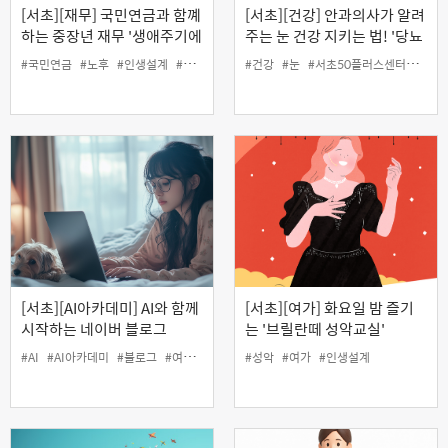
[서초][재무] 국민연금과 함꼐
[서초][건강] 안과의사가 알려
하는 중장년 재무 '생애주기에
주는 눈 건강 지키는 법! '당뇨
따른 투자전략'
와 눈 건강' (온라인)
#국민연금
#노후
#인생설계
#재무
#건강
#눈
#서초50플러스센터
#안건
[서초][AI아카데미] AI와 함께
[서초][여가] 화요일 밤 즐기
시작하는 네이버 블로그
는 '브릴란떼 성악교실'
#AI
#AI아카데미
#블로그
#여가
#인생설계
#성악
#여가
#인생설계