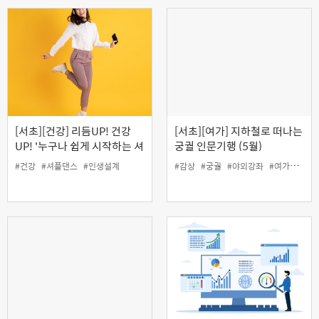
[서초][건강] 리듬UP! 건강
[서초][여가] 지하철로 떠나는
UP! '누구나 쉽게 시작하는 셔
궁궐 인문기행 (5월)
플댄스' (5월)
#건강
#셔플댄스
#인생설계
#감상
#궁궐
#야외강좌
#여가
#인생