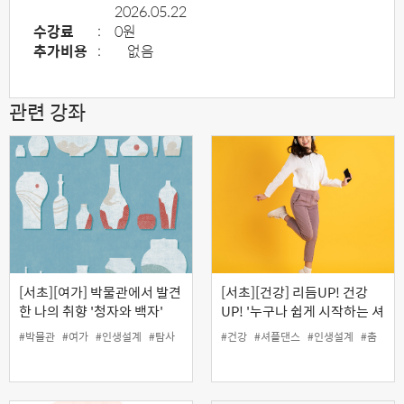
2026.05.22
수강료
:
0원
추가비용
:
없음
관련 강좌
[서초][여가] 박물관에서 발견
[서초][건강] 리듬UP! 건강
한 나의 취향 '청자와 백자'
UP! '누구나 쉽게 시작하는 셔
플댄스'
#박물관
#여가
#인생설계
#탐사
#건강
#셔플댄스
#인생설계
#춤