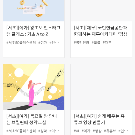
[서초][여가] 왕초보 인스타그
[서초][재무] 국민연금공단과
램 클래스 : 기초 A to Z
함께하는 재무아카데미 '평생
월급 프로젝트'
#서초50플러스센터
#여가
#인생설계
#인스타그램
#국민연금
#월급
#재무
[서초][여가] 목요일 밤 만나
[서초][여가] 쉽게 배우는 유
는 브릴란떼 성악교실
튜브 영상 만들기
#서초50플러스센터
#성악
#여가
#인생설계
#AI
#여가
#영상
#유튜브
#인생설계