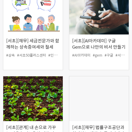
[서초][재무] 세금전문가와 함
[서초][AI아카데미] 구글
께하는 상속증여세와 절세
Gem으로 나만의 비서 만들기
Tip
(야간)
#상속
#서초50플러스센터
#인생설계
#재무
#AI아카데미
#증여
#gem
#구글
#서초50플러스센터
[서초][관계] 내 손으로 가꾸
[서초][재무] 법률구조공단과