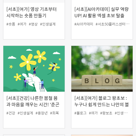
[서초][여가] 영상 기초부터
[서초][AI아카데미] 실무 역량
시작하는 숏폼 만들기
UP! AI 활용 엑셀 초보 탈출
#숏폼
#여가
#영상
#인생설계
#AI아카데미
#서초50플러스센터
#엑
[서초][건강] 나른한 봄철 몸
[서초][여가] 블로그 왕초보 :
과 마음을 깨우는 시간! '춘곤
누구나 쉽게 만드는 나만의 블
증 대신 회복탄력성 깨우기'
로그
#건강
#인생설계
#중장년
#회복
#블로그
#여가
#왕보초
#인생설계
(온라인)