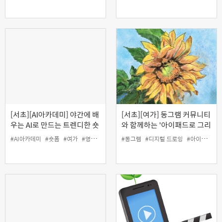
[서초][AI아카데미] 야간에 배
[서초][여가] 동그램 커뮤니티
우는 AI로 만드는 트렌디한 숏
와 함께하는 '아이패드로 그리
폼 콘텐츠 제작
는 오일파스텔 드로잉'
#AI아카데미
#숏폼
#여가
#영상
#인생설계
#동그램
#디지털 드로잉
#아이패드
#