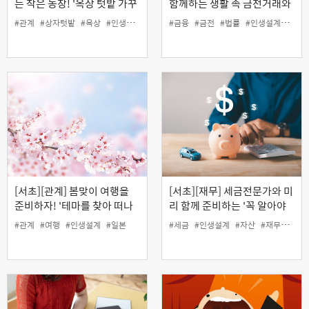
는 작은 농장! '옥상 텃밭 가꾸
함께하는 생활 속 금전거래와
기'
채무관리 바로 알기(온라인)
#관계
#상자텃밭
#옥상
#인생설계
#커뮤니티
#금융
#텃밭
#금전
#법률
#인생설계
#재무
[서초][관계] 봄맞이 여행을
[서초][재무] 세금전문가와 미
준비하자! '테마를 찾아 떠나
리 함께 준비하는 '꼭 알아야
는 일본여행'
할 자산관리와 절세 전략'
#관계
#여행
#인생설계
#일본
#세금
#인생설계
#자산
#재무
#절세