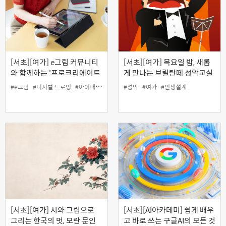
[서초][여가] e그림 커뮤니티
[서초][여가] 목요일 밤, 새롭
와 함께하는 '프로크리에이트
게 만나는 브릴란떼 성악교실
로 레더 코스터 만들기'
#e그림
#디지털 드로잉
#아이패드
#여가
#인생설계
#성악
#여가
#커뮤니티
#인생설계
[서초][여가] 시와 그림으로
[서초][AI아카데미] 쉽게 배우
그리는 한국의 멋, 모란 문인
고 바로 쓰는 구글AI의 모든 것