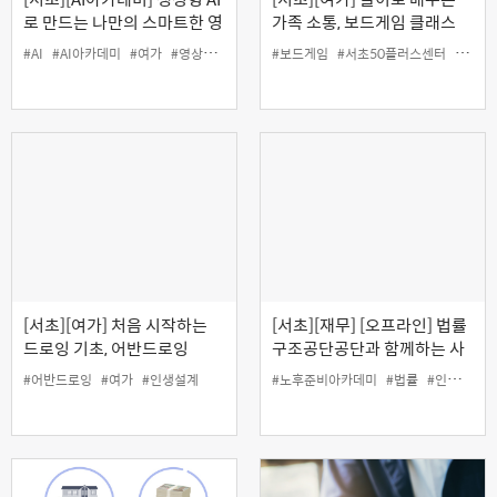
로 만드는 나만의 스마트한 영
가족 소통, 보드게임 클래스
상편집
#AI
#AI아카데미
#여가
#영상
#인생설계
#보드게임
#서초50플러스센터
#소통
[서초][여가] 처음 시작하는
[서초][재무] [오프라인] 법률
드로잉 기초, 어반드로잉
구조공단공단과 함께하는 사
례로 배우는 생활법률
#어반드로잉
#여가
#인생설계
#노후준비아카데미
#법률
#인생설계