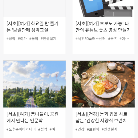
[서초][여가] 화요일 밤 즐기
[서초][여가] 초보도 가능! 나
는 '브릴란떼 성악교실'
만의 유튜브 숏츠 영상 만들기
#성악
#여가
#음악
#인생설계
#서초50플러스센터
#숏츠
#여가
#유
[서초][여가] 봄나들이, 공원
[서초][건강] 눈과 입을 사로
에서 만나는 인문학
잡는 '건강한 서양식 브런치
밥상'
#노후준비아카데미
#성악
#여가
#인생설계
#건강
#브런치
#인생설계