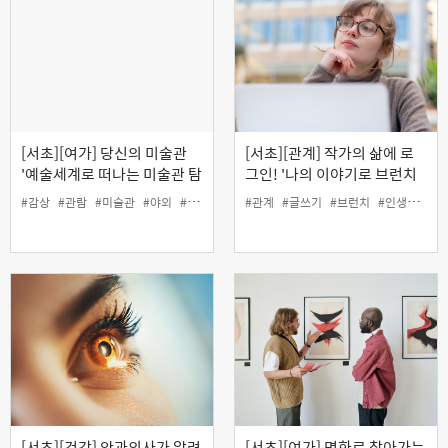
[서초][여가] 당신의 미술관
[서초][관계] 작가의 삶에 로
'예술세계로 떠나는 미술관 탐
그인! '나의 이야기로 브런치
방'
작가 도전하기'
#감상
#관람
#미술관
#야외
#여가
#인생설계
#관계
#글쓰기
#브런치
#인생설계
#
[서초][건강] 안과의사가 알려
[서초][여가] 명화로 찾아가는