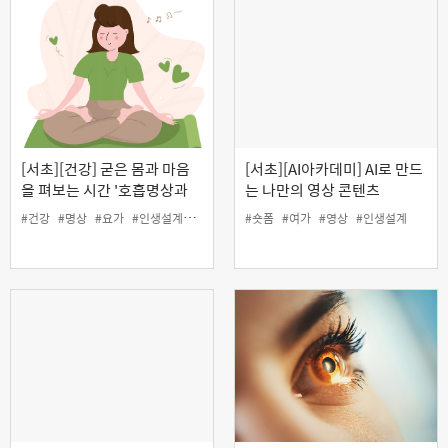
[서초][건강] 굳은 몸과 마음
[서초][AI아카데미] AI로 만드
을 펴보는 시간 '호흡명상과
는 나만의 영상 콘텐츠
회복요가'
#건강
#명상
#요가
#인생설계
#호흡
#숏폼
#여가
#영상
#인생설계