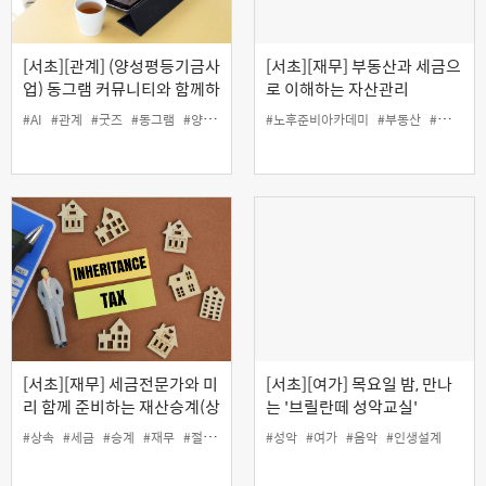
[서초][관계] (양성평등기금사
[서초][재무] 부동산과 세금으
업) 동그램 커뮤니티와 함께하
로 이해하는 자산관리
는 '굿즈 제작 전문가 과정'
#AI
#관계
#굿즈
#동그램
#양성평등
#인생설계
#노후준비아카데미
#커뮤니티
#부동산
#세금
#
[서초][재무] 세금전문가와 미
[서초][여가] 목요일 밤, 만나
리 함께 준비하는 재산승계(상
는 '브릴란떼 성악교실'
속, 증여) 절세플랜
#상속
#세금
#승계
#재무
#절세
#증여
#성악
#여가
#음악
#인생설계