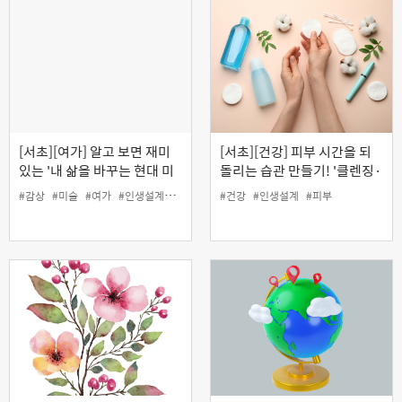
[서초][여가] 알고 보면 재미
[서초][건강] 피부 시간을 되
있는 '내 삶을 바꾸는 현대 미
돌리는 습관 만들기! '클렌징·
술 감상법'
딥클렌징 & 림프마사지
#감상
#미술
#여가
#인생설계
#현대미술
#건강
#인생설계
#피부
(MLD)'