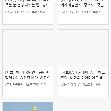
주는 눈 건강 지키는 법! '당뇨
세계미술관 : 프랑스&미국편
와 눈 건강' (오프라인)
#건강
#눈
#서초50플러스센터
#안건강
#인생설계
#명화
#미술관
#서초50플러스센터
#
[서초][여가] 국민연금공단과
[서초][AI아카데미] AI 바이브
함께하는 중장년 여가 '반고흐
코딩 : 나만의 아이디어로 앱
따라 떠나는 프랑스 산책'
만들기
#국민연금공단
#노후준비아카데미
#여가
#인생설계
#AI아카데미
#재무
#바이브코딩
#여가
#인