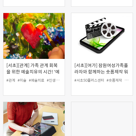
[서초][관계] 가족 관계 회복
[서초][여가] 잠원여성가족플
을 위한 예술치유의 시간! '예
라자와 함께하는 숏폼제작 워
술로 바라보는 나와 가족'
크숍 : 나의 일상 숏폼 에세이
#관계
#미술
#예술치료
#인생설계
#서초50플러스센터
#숏폼제작
#여가