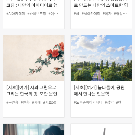
코딩 : 나만의 아이디어로 앱
로 만드는 나만의 스마트한 영
만들기
상편집
#AI아카데미
#바이브코딩
#여가
#인생설계
#AI
#코딩
#AI아카데미
#여가
#영상
#인생
[서초][여가] 시와 그림으로
[서초][여가] 봄나들이, 공원
그리는 한국의 멋, 모란 문인
에서 만나는 인문학
화 기초
#문인화
#민화
#서예
#서초50플러스센터
#노후준비아카데미
#여가
#인생설계
#성악
#여가
#인