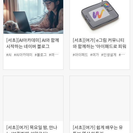
[서초][AI아카데미] AI와 함께
[서초][여가] e그림 커뮤니티
시작하는 네이버 블로그
와 함께하는 '아이패드로 피워
내는 나만의 탄생화 그리기'
#AI
#AI아카데미
#블로그
#여가
#인생설계
#아이패드
#여가
#인생설계
#커뮤니티
[서초][여가] 목요일 밤, 만나
[서초][여가] 쉽게 배우는 유