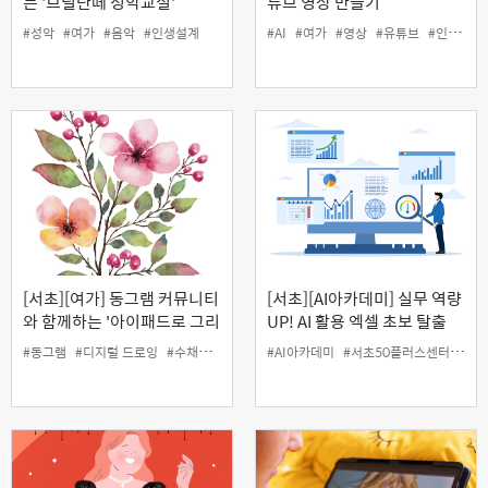
는 '브릴란떼 성악교실'
튜브 영상 만들기
#성악
#여가
#음악
#인생설계
#AI
#여가
#영상
#유튜브
#인생설계
[서초][여가] 동그램 커뮤니티
[서초][AI아카데미] 실무 역량
와 함께하는 '아이패드로 그리
UP! AI 활용 엑셀 초보 탈출
는 디지털 수채화'
#동그램
#디지털 드로잉
#수채화
#아이패드
#AI아카데미
#여가
#인생설계
#서초50플러스센터
#엑