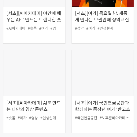
[서초][AI아카데미] 야간에 배
[서초][여가] 목요일 밤, 새롭
우는 AI로 만드는 트렌디한 숏
게 만나는 브릴란떼 성악교실
폼 콘텐츠 제작
#AI아카데미
#숏폼
#여가
#영상
#인생설계
#성악
#여가
#인생설계
[서초][AI아카데미] AI로 만드
[서초][여가] 국민연금공단과
는 나만의 영상 콘텐츠
함께하는 중장년 여가 '반고흐
따라 떠나는 프랑스 산책'
#숏폼
#여가
#영상
#인생설계
#국민연금공단
#노후준비아카데미
#