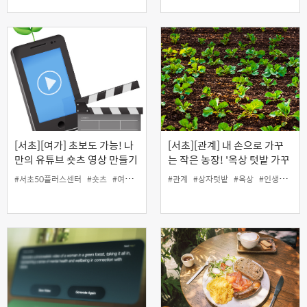
[서초][여가] 초보도 가능! 나
[서초][관계] 내 손으로 가꾸
만의 유튜브 숏츠 영상 만들기
는 작은 농장! '옥상 텃밭 가꾸
기'
#서초50플러스센터
#숏츠
#여가
#유튜브
#관계
#인생설계
#상자텃밭
#옥상
#인생설계
#