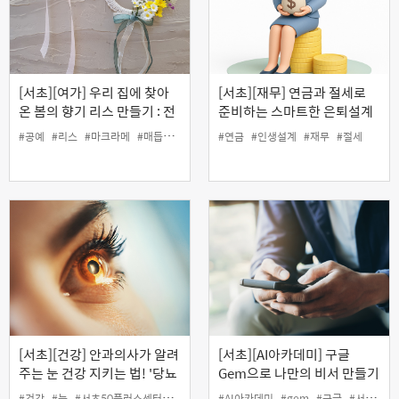
[서초][여가] 우리 집에 찾아
[서초][재무] 연금과 절세로
온 봄의 향기 리스 만들기 : 전
준비하는 스마트한 은퇴설계
통매듭 & 마크라메 공예
#공예
#리스
#마크라메
#매듭
#봄
#여가
#연금
#전통
#인생설계
#재무
#절세
[서초][건강] 안과의사가 알려
[서초][AI아카데미] 구글
주는 눈 건강 지키는 법! '당뇨
Gem으로 나만의 비서 만들기
와 눈 건강' (온라인)
(야간)
#건강
#눈
#서초50플러스센터
#안건강
#인생설계
#AI아카데미
#gem
#구글
#서초50플러스센터