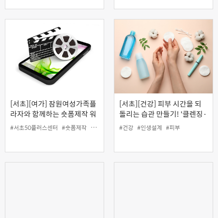
[서초][여가] 잠원여성가족플
[서초][건강] 피부 시간을 되
라자와 함께하는 숏폼제작 워
돌리는 습관 만들기! '클렌징·
크숍 : 나의 일상 숏폼 에세이
딥클렌징 & 림프마사지
#서초50플러스센터
#숏폼제작
#여가
#인생설계
#건강
#인생설계
#피부
(MLD)'