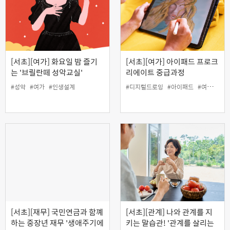
[서초][여가] 화요일 밤 즐기
[서초][여가] 아이패드 프로크
는 '브릴란떼 성악교실'
리에이트 중급과정
#성악
#여가
#인생설계
#디지털드로잉
#아이패드
#여가
#프
[서초][재무] 국민연금과 함꼐
[서초][관계] 나와 관계를 지
하는 중장년 재무 '생애주기에
키는 말습관! '관계를 살리는