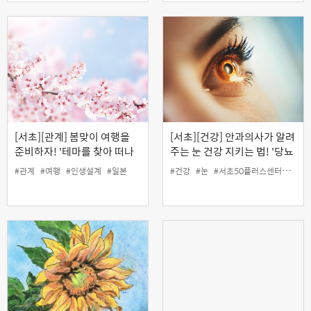
[서초][관계] 봄맞이 여행을
[서초][건강] 안과의사가 알려
준비하자! '테마를 찾아 떠나
주는 눈 건강 지키는 법! '당뇨
는 일본여행'
와 눈 건강' (오프라인)
#관계
#여행
#인생설계
#일본
#건강
#눈
#서초50플러스센터
#안건