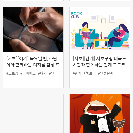
[서초][여가] 목요일 밤, 소담
[서초][관계] 서초구립 내곡도
이와 함께하는 디지털 감성 드
서관과 함께하는 관계 북토크!
로잉
'오십이 넘으면 세상이 보이는
#드로잉
#아이패드
#여가
#인생설계
#관계
#북토크
#인생설계
이유'