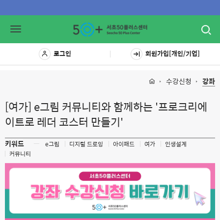
Toggl
Toggle
navig
navigation
로그인
회원가입[개인/기업]
수강신청
강좌
[여가] e그림 커뮤니티와 함께하는 '프로크리에
이트로 레더 코스터 만들기'
키워드
ㅡ
e그림
디지털 드로잉
아이패드
여가
인생설계
커뮤니티