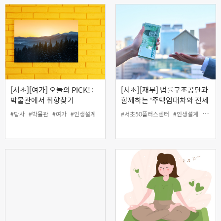
[서초][여가] 오늘의 PICK! :
[서초][재무] 법률구조공단과
박물관에서 취향찾기
함께하는 '주택임대차와 전세
사기 피해예방' (온라인)
#답사
#박물관
#여가
#인생설계
#서초50플러스센터
#인생설계
#재무