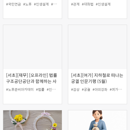
따른 투자전략'
품격 있는 대화 기술'
#국민연금
#노후
#인생설계
#재무
#관계
#대화법
#인생설계
[서초][재무] [오프라인] 법률
[서초][여가] 지하철로 떠나는
구조공단공단과 함께하는 사
궁궐 인문기행 (5월)
례로 배우는 생활법률
#노후준비아카데미
#법률
#인생설계
#재무
#감상
#궁궐
#야외강좌
#여가
#인생