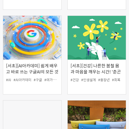
[서초][AI아카데미] 쉽게 배우
[서초][건강] 나른한 봄철 몸
고 바로 쓰는 구글AI의 모든 것
과 마음을 깨우는 시간! '춘곤
증 대신 회복탄력성 깨우기'
#AI
#AI아카데미
#구글
#여가
#인생설계
#건강
#인생설계
#중장년
#회복
(온라인)