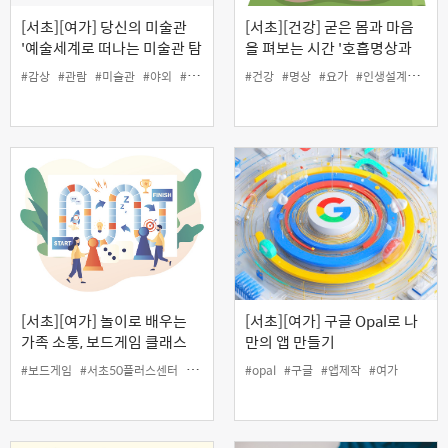
[서초][여가] 당신의 미술관
[서초][건강] 굳은 몸과 마음
'예술세계로 떠나는 미술관 탐
을 펴보는 시간 '호흡명상과
방'
회복요가'
#감상
#관람
#미술관
#야외
#여가
#인생설계
#건강
#명상
#요가
#인생설계
#호흡
[서초][여가] 놀이로 배우는
[서초][여가] 구글 Opal로 나
가족 소통, 보드게임 클래스
만의 앱 만들기
#보드게임
#서초50플러스센터
#소통
#여가
#opal
#인생설계
#구글
#앱제작
#여가