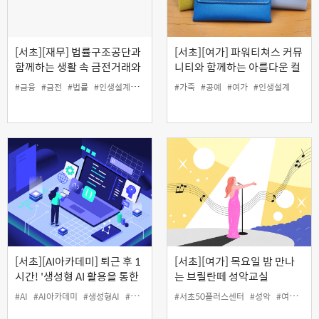
[서초][재무] 법률구조공단과
[서초][여가] 파워티쳐스 커뮤
함께하는 생활 속 금전거래와
니티와 함께하는 아름다운 컬
채무관리 바로 알기(온라인)
러와 가죽의 콜라보! '나만의
#금융
#금전
#법률
#인생설계
#재무
#채무
#가죽
#공예
#여가
#인생설계
가죽필통 만들기' (원데이)
[서초][AI아카데미] 퇴근 후 1
[서초][여가] 목요일 밤 만나
시간! '생성형 AI 활용을 통한
는 브릴란떼 성악교실
수익화 과정 기초'
#AI
#AI아카데미
#생성형AI
#여가
#인생설계
#서초50플러스센터
#성악
#여가
#인