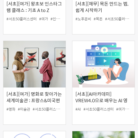
[서초][여가] 왕초보 인스타그
[서초][재무] 목돈 만드는 법,
램 클래스 : 기초 A to Z
쉽게 시작하기
#서초50플러스센터
#여가
#인생설계
#인스타그램
#노후준비
#목돈
#서초50플러스센터
[서초][여가] 명화로 찾아가는
[서초][AI아카데미]
세계미술관 : 프랑스&미국편
VREW4.0으로 배우는 AI 영
상 제작하기
#명화
#미술관
#서초50플러스센터
#여가
#AI
#인생설계
#서초50플러스센터
#여가
#영상