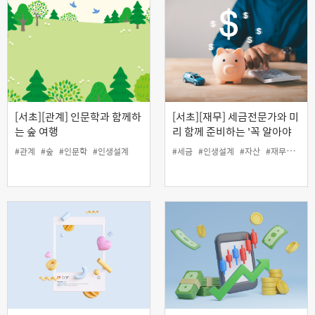
[서초][관계] 인문학과 함께하
[서초][재무] 세금전문가와 미
는 숲 여행
리 함께 준비하는 '꼭 알아야
할 자산관리와 절세 전략'
#관계
#숲
#인문학
#인생설계
#세금
#인생설계
#자산
#재무
#절세