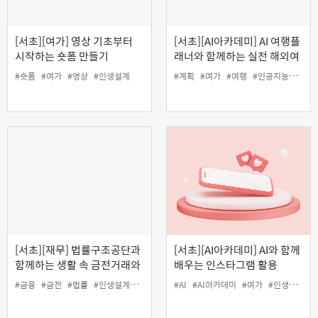
[서초][여가] 영상 기초부터
[서초][AI아카데미] AI 여행플
시작하는 숏폼 만들기
래너와 함께하는 실전 해외여
행 준비
#숏폼
#여가
#영상
#인생설계
#계획
#여가
#여행
#인공지능
#인생
[서초][재무] 법률구조공단과
[서초][AI아카데미] AI와 함께
함께하는 생활 속 금전거래와
배우는 인스타그램 활용
채무관리 바로 알기(오프라
#금융
#금전
#법률
#인생설계
#재무
#채무
#AI
#AI아카데미
#여가
#인생설계
#
인)