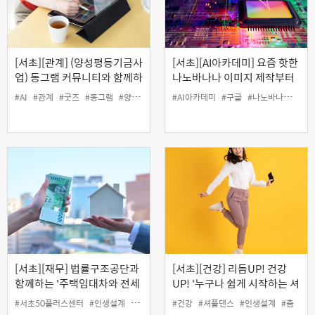
[서초][관계] (양성평등기금사
[서초][AI아카데미] 요즘 핫한
업) 동그램 커뮤니티와 함께하
나노바나나 이미지 제작부터
는 '굿즈 제작 전문가 과정'
생성형 AI 영상 만들기까지
#AI
#관계
#굿즈
#동그램
#양성평등
#인생설계
#AI아카데미
#커뮤니티
#구글
#나노바나나
#생성
[서초][재무] 법률구조공단과
[서초][건강] 리듬UP! 건강
함께하는 '주택임대차와 전세
UP! '누구나 쉽게 시작하는 셔
사기 피해예방' (오프라인)
플댄스'
#서초50플러스센터
#인생설계
#재무
#전세사기
#건강
#주택임대차
#셔플댄스
#인생설계
#춤