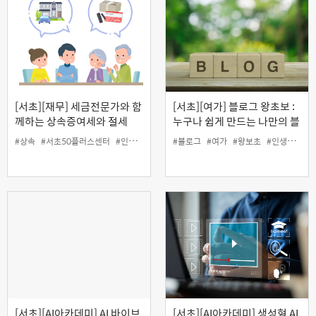
[서초][재무] 세금전문가와 함
[서초][여가] 블로그 왕초보 :
께하는 상속증여세와 절세
누구나 쉽게 만드는 나만의 블
Tip
로그
#상속
#서초50플러스센터
#인생설계
#재무
#블로그
#증여
#여가
#왕보초
#인생설계
[서초][AI아카데미] AI 바이브
[서초][AI아카데미] 생성형 AI