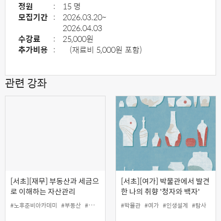
정원
:
15 명
모집기간
:
2026.03.20~
2026.04.03
수강료
:
25,000원
추가비용
:
(재료비 5,000원 포함)
관련 강좌
[서초][재무] 부동산과 세금으
[서초][여가] 박물관에서 발견
로 이해하는 자산관리
한 나의 취향 '청자와 백자'
#노후준비아카데미
#부동산
#세금
#인생설계
#박물관
#재무
#여가
#인생설계
#탐사