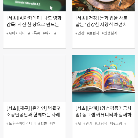
[서초][AI아카데미] 나도 영화
[서초][건강] 눈과 입을 사로
감독! 사진 한 장으로 만드는
잡는 '건강한 서양식 브런치
그록 AI 영상
밥상'
#AI아카데미
#그록AI
#여가
#영상
#건강
#브런치
#인생설계
[서초][재무] [온라인] 법률구
[서초][관계] (양성평등기금사
조공단공단과 함께하는 사례
업) 동그램 커뮤니티와 함께하
로 배우는 생활법률
는 'AI로 공익 그림책 출판하
#노후준비아카데미
#법률
#인생설계
#재무
#AI
#관계
#그림책
#동그램
#양성평등
기'