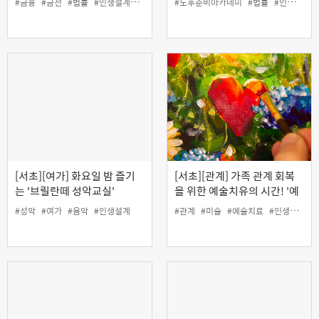
#금융
#금전
#법률
#인생설계
#재무
#채무
#노후준비아카데미
#법률
#인생설계
인)
[서초][여가] 화요일 밤 즐기
[서초][관계] 가족 관계 회복
는 '브릴란떼 성악교실'
을 위한 예술치유의 시간! '예
술로 바라보는 나와 가족'
#성악
#여가
#음악
#인생설계
#관계
#미술
#예술치료
#인생설계