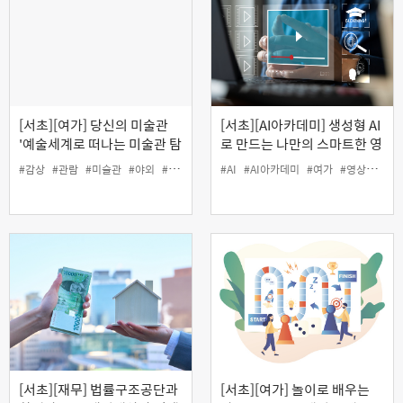
[서초][여가] 당신의 미술관
[서초][AI아카데미] 생성형 AI
'예술세계로 떠나는 미술관 탐
로 만드는 나만의 스마트한 영
방'
상편집
#감상
#관람
#미술관
#야외
#여가
#인생설계
#AI
#AI아카데미
#여가
#영상
#인생
[서초][재무] 법률구조공단과
[서초][여가] 놀이로 배우는