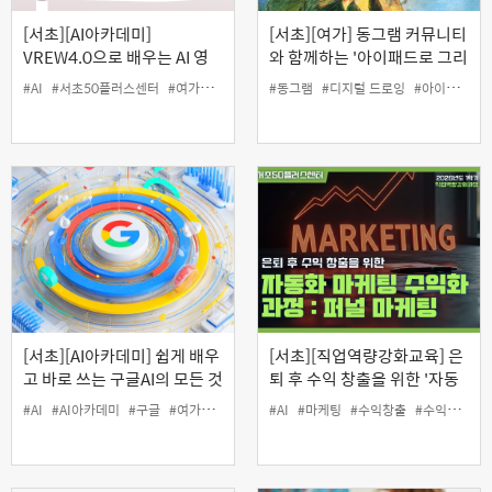
[서초][AI아카데미]
[서초][여가] 동그램 커뮤니티
VREW4.0으로 배우는 AI 영
와 함께하는 '아이패드로 그리
상 제작하기
는 오일파스텔 드로잉'
#AI
#서초50플러스센터
#여가
#영상
#인생설계
#동그램
#디지털 드로잉
#아이패드
#
[서초][AI아카데미] 쉽게 배우
[서초][직업역량강화교육] 은
고 바로 쓰는 구글AI의 모든 것
퇴 후 수익 창출을 위한 '자동
화 마케팅 수익화 과정:퍼널
#AI
#AI아카데미
#구글
#여가
#인생설계
#AI
#마케팅
#수익창출
#수익화
#자
마케팅'