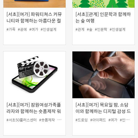
[서초][여가] 파워티쳐스 커뮤
[서초][관계] 인문학과 함께하
니티와 함께하는 아름다운 컬
는 숲 여행
러와 가죽의 콜라보! '나만의
#가죽
#공예
#여가
#인생설계
#관계
#숲
#인문학
#인생설계
가죽필통 만들기' (원데이)
[서초][여가] 잠원여성가족플
[서초][여가] 목요일 밤, 소담
라자와 함께하는 숏폼제작 워
이와 함께하는 디지털 감성 드
크숍 : 나의 일상 숏폼 에세이
로잉
#서초50플러스센터
#숏폼제작
#여가
#인생설계
#드로잉
#아이패드
#여가
#인생설계