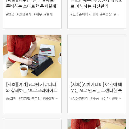
준비하는 스마트한 은퇴설계
로 이해하는 자산관리
#연금
#인생설계
#재무
#절세
#노후준비아카데미
#부동산
#세금
#
[서초][여가] e그림 커뮤니티
[서초][AI아카데미] 야간에 배
와 함께하는 '프로크리에이트
우는 AI로 만드는 트렌디한 숏
로 레더 코스터 만들기'
폼 콘텐츠 제작
#e그림
#디지털 드로잉
#아이패드
#여가
#인생설계
#AI아카데미
#커뮤니티
#숏폼
#여가
#영상
#인