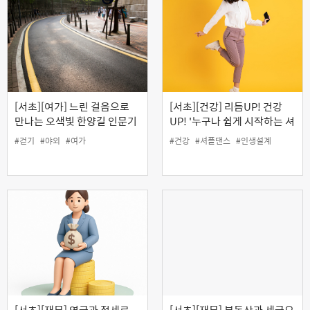
[서초][여가] 느린 걸음으로
[서초][건강] 리듬UP! 건강
만나는 오색빛 한양길 인문기
UP! '누구나 쉽게 시작하는 셔
행
플댄스' (5월)
#걷기
#야외
#여가
#건강
#셔플댄스
#인생설계
[서초][재무] 연금과 절세로
[서초][재무] 부동산과 세금으