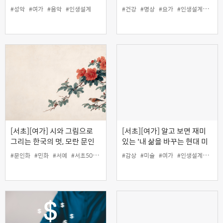
회복요가'
#성악
#여가
#음악
#인생설계
#건강
#명상
#요가
#인생설계
#호흡
[서초][여가] 시와 그림으로
[서초][여가] 알고 보면 재미
그리는 한국의 멋, 모란 문인
있는 '내 삶을 바꾸는 현대 미
화 기초
술 감상법'
#문인화
#민화
#서예
#서초50플러스센터
#감상
#여가
#미술
#인생설계
#여가
#인생설계
#현대