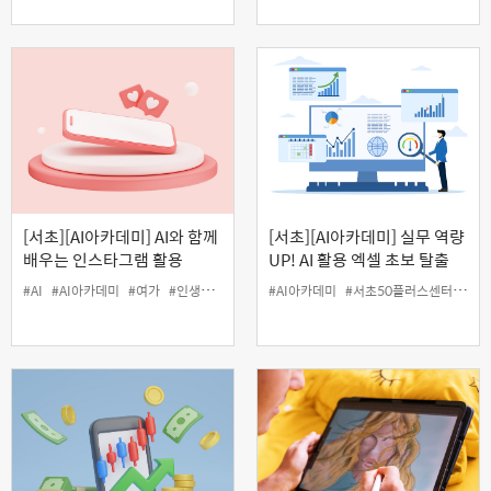
[서초][AI아카데미] AI와 함께
[서초][AI아카데미] 실무 역량
배우는 인스타그램 활용
UP! AI 활용 엑셀 초보 탈출
#AI
#AI아카데미
#여가
#인생설계
#인스타그램
#AI아카데미
#서초50플러스센터
#엑