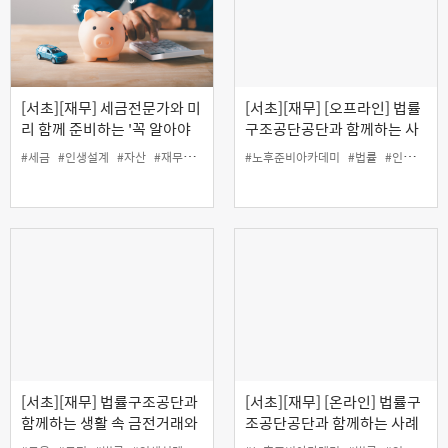
[서초][재무] 세금전문가와 미
[서초][재무] [오프라인] 법률
리 함께 준비하는 '꼭 알아야
구조공단공단과 함께하는 사
할 자산관리와 절세 전략'
례로 배우는 생활법률
#세금
#인생설계
#자산
#재무
#절세
#노후준비아카데미
#법률
#인생설계
[서초][재무] 법률구조공단과
[서초][재무] [온라인] 법률구
함께하는 생활 속 금전거래와
조공단공단과 함께하는 사례
채무관리 바로 알기(오프라
로 배우는 생활법률