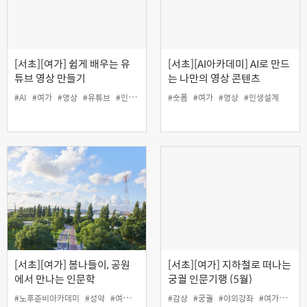
[서초][여가] 쉽게 배우는 유
[서초][AI아카데미] AI로 만드
튜브 영상 만들기
는 나만의 영상 콘텐츠
#AI
#여가
#영상
#유튜브
#인생설계
#숏폼
#여가
#영상
#인생설계
[서초][여가] 봄나들이, 공원
[서초][여가] 지하철로 떠나는
에서 만나는 인문학
궁궐 인문기행 (5월)
#노후준비아카데미
#성악
#여가
#인생설계
#감상
#궁궐
#야외강좌
#여가
#인생