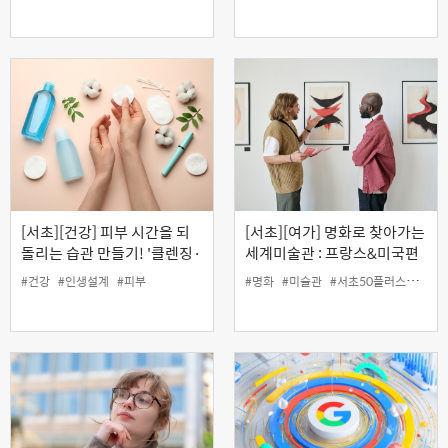
[서초][건강] 피부 시간을 되
[서초][여가] 명화로 찾아가는
돌리는 습관 만들기! '클렌징·
세계미술관 : 프랑스&미국편
딥클렌징 & 림프마사지
#건강
#인생설계
#피부
#명화
#미술관
#서초50플러스센터
#
(MLD)'