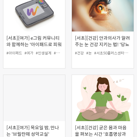
[서초][여가] e그림 커뮤니티
[서초][건강] 안과의사가 알려
와 함께하는 '아이패드로 피워
주는 눈 건강 지키는 법! '당뇨
내는 나만의 탄생화 그리기'
와 눈 건강' (온라인)
#아이패드
#여가
#인생설계
#커뮤니티
#탄생화
#건강
#눈
#서초50플러스센터
#안건
[서초][여가] 목요일 밤, 만나
[서초][건강] 굳은 몸과 마음
는 '브릴란떼 성악교실'
을 펴보는 시간 '호흡명상과