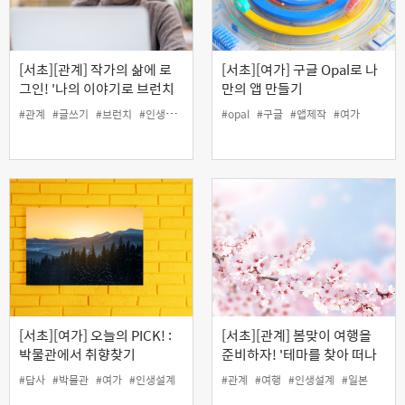
[서초][관계] 작가의 삶에 로
[서초][여가] 구글 Opal로 나
그인! '나의 이야기로 브런치
만의 앱 만들기
작가 도전하기'
#관계
#글쓰기
#브런치
#인생설계
#작가
#opal
#구글
#앱제작
#여가
[서초][여가] 오늘의 PICK! :
[서초][관계] 봄맞이 여행을
박물관에서 취향찾기
준비하자! '테마를 찾아 떠나
는 일본여행'
#답사
#박물관
#여가
#인생설계
#관계
#여행
#인생설계
#일본