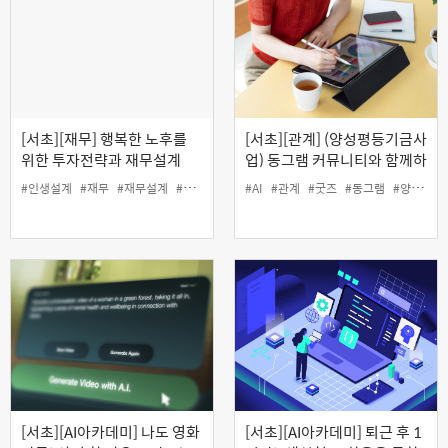
[서초][재무] 행복한 노후를
[서초][관계] (양성평등기금사
위한 투자전략과 재무설계
업) 동그램 커뮤니티와 함께하
는 '굿즈 제작 전문가 과정'
#인생설계
#재무
#재무설계
#투자
#AI
#관계
#굿즈
#동그램
#양성평등
[서초][AI아카데미] 나도 영화
[서초][AI아카데미] 퇴근 후 1