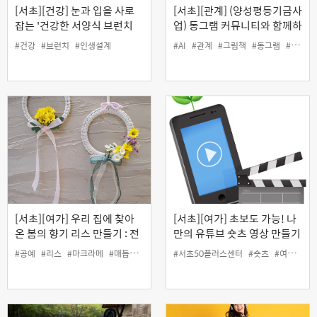
[서초][건강] 눈과 입을 사로
[서초][관계] (양성평등기금사
잡는 '건강한 서양식 브런치
업) 동그램 커뮤니티와 함께하
밥상'
는 'AI로 공익 그림책 출판하
#건강
#브런치
#인생설계
#AI
#관계
#그림책
#동그램
#양성평등
기'
[서초][여가] 우리 집에 찾아
[서초][여가] 초보도 가능! 나
온 봄의 향기 리스 만들기 : 전
만의 유튜브 숏츠 영상 만들기
통매듭 & 마크라메 공예
#공예
#리스
#마크라메
#매듭
#봄
#여가
#서초50플러스센터
#전통
#숏츠
#여가
#유