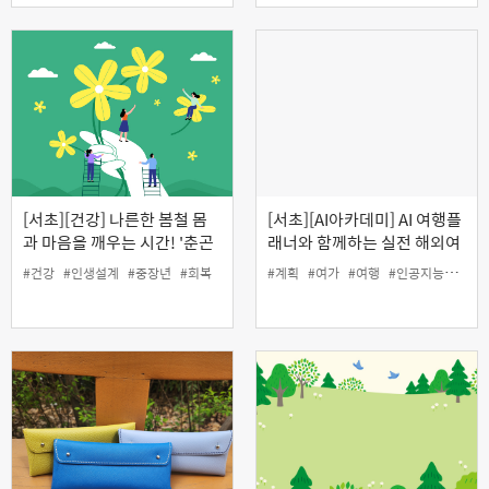
[서초][건강] 나른한 봄철 몸
[서초][AI아카데미] AI 여행플
과 마음을 깨우는 시간! '춘곤
래너와 함께하는 실전 해외여
증 대신 회복탄력성 깨우기'
행 준비
#건강
#인생설계
#중장년
#회복
#계획
#여가
#여행
#인공지능
#인생
(온라인)