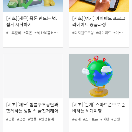
[서초][재무] 목돈 만드는 법,
[서초][여가] 아이패드 프로크
쉽게 시작하기
리에이트 중급과정
#노후준비
#목돈
#서초50플러스센터
#인생설계
#디지털드로잉
#재무
#아이패드
#여가
#프
[서초][재무] 법률구조공단과
[서초][관계] 스마트폰으로 준
함께하는 생활 속 금전거래와
비하는 세계여행
채무관리 바로 알기(온라인)
#금융
#금전
#법률
#인생설계
#재무
#채무
#관계
#스마트폰
#여행
#인생설계