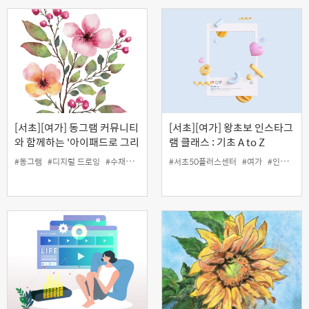
[서초][여가] 동그램 커뮤니티
[서초][여가] 왕초보 인스타그
와 함께하는 '아이패드로 그리
램 클래스 : 기초 A to Z
는 디지털 수채화'
#동그램
#디지털 드로잉
#수채화
#아이패드
#서초50플러스센터
#여가
#인생설계
#여가
#인생설계