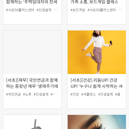
함께하는 '주택임대차와 전세
가족 소통, 보드게임 클래스
사기 피해예방' (오프라인)
#서초50플러스센터
#인생설계
#재무
#전세사기
#보드게임
#주택임대차
#서초50플러스센터
#소통
[서초][재무] 국민연금과 함꼐
[서초][건강] 리듬UP! 건강
하는 중장년 재무 '생애주기에
UP! '누구나 쉽게 시작하는 셔
따른 투자전략'
플댄스'
#국민연금
#노후
#인생설계
#재무
#건강
#셔플댄스
#인생설계
#춤