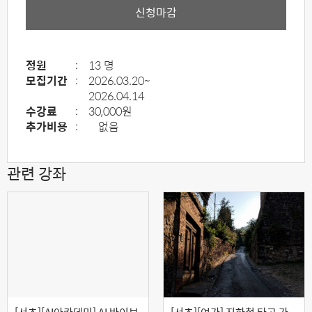
신청마감
정원
:
13 명
모집기간
:
2026.03.20~
2026.04.14
수강료
:
30,000원
추가비용
:
없음
관련 강좌
[서초][AI아카데미] AI 바이브
[서초][여가] 지하철 타고 가