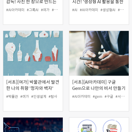
감독! 사진 한 장으로 만드는
시간! '생성형 AI 활용을 통한
그록 AI 영상
수익화 과정 기초'
#AI아카데미
#그록AI
#여가
#영상
#AI
#AI아카데미
#생성형AI
#여가
#
[서초][여가] 박물관에서 발견
[서초][AI아카데미] 구글
한 나의 취향 '청자와 백자'
Gem으로 나만의 비서 만들기
(야간)
#박물관
#여가
#인생설계
#탐사
#AI아카데미
#gem
#구글
#서초50플러스센터