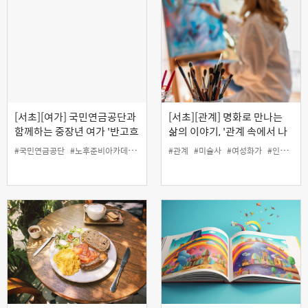
[서초][여가] 국민연금공단과
[서초][관계] 명화로 만나는
함께하는 중장년 여가 '반고흐
삶의 이야기, '관계 속에서 나
따라 떠나는 프랑스 산책'
를 지키며 살아간 여성 화가
#국민연금공단
#노후준비아카데미
#여가
#인생설계
#관계
#미술사
#재무
#여성화가
#인생설계
들' (온라인)