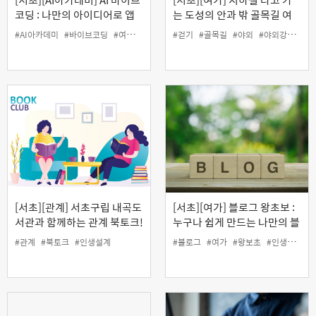
코딩 : 나만의 아이디어로 앱
는 도성의 안과 밖 골목길 여
만들기
행
#AI아카데미
#바이브코딩
#여가
#인생설계
#걷기
#코딩
#골목길
#야외
#야외강좌
#여
[서초][관계] 서초구립 내곡도
[서초][여가] 블로그 왕초보 :
서관과 함께하는 관계 북토크!
누구나 쉽게 만드는 나만의 블
'오십이 넘으면 세상이 보이는
로그
#관계
#북토크
#인생설계
#블로그
#여가
#왕보초
#인생설계
이유'