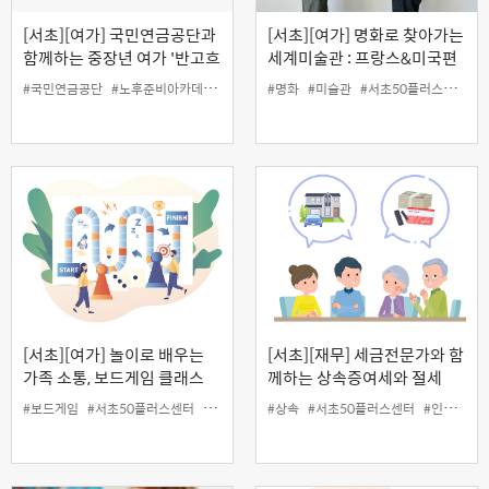
[서초][여가] 국민연금공단과
[서초][여가] 명화로 찾아가는
함께하는 중장년 여가 '반고흐
세계미술관 : 프랑스&미국편
따라 떠나는 프랑스 산책'
#국민연금공단
#노후준비아카데미
#여가
#인생설계
#명화
#미술관
#재무
#서초50플러스센터
#
[서초][여가] 놀이로 배우는
[서초][재무] 세금전문가와 함
가족 소통, 보드게임 클래스
께하는 상속증여세와 절세
Tip
#보드게임
#서초50플러스센터
#소통
#여가
#상속
#인생설계
#서초50플러스센터
#인생설계