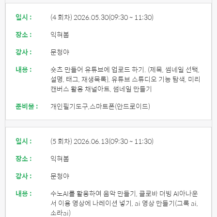
일시 :
(4 회차) 2026.05.30
(09:30 ~ 11:30)
장소 :
익혀봄
강사 :
문청야
내용 :
숏츠 만들어 유튜브에 업로드 하기. (제목, 썸네일 선택,
설명, 태그, 재생목록), 유튜브 스튜디오 기능 탐색, 미리
캔버스 활용 채널아트, 썸네일 만들기
준비물 :
개인필기도구,스마트폰(안드로이드)
일시 :
(5 회차) 2026.06.13
(09:30 ~ 11:30)
장소 :
익혀봄
강사 :
문청야
내용 :
수노AI를 활용하여 음악 만들기, 클로바 더빙 AI아나운
서 이용 영상에 나레이션 넣기, ai 영상 만들기(그록 ai,
소라ai)