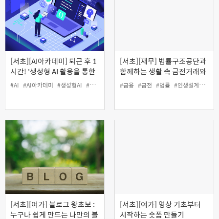
[서초][AI아카데미] 퇴근 후 1
[서초][재무] 법률구조공단과
시간! '생성형 AI 활용을 통한
함께하는 생활 속 금전거래와
수익화 과정 기초'
채무관리 바로 알기(온라인)
#AI
#AI아카데미
#생성형AI
#여가
#인생설계
#금융
#금전
#법률
#인생설계
#재무
[서초][여가] 블로그 왕초보 :
[서초][여가] 영상 기초부터
누구나 쉽게 만드는 나만의 블
시작하는 숏폼 만들기