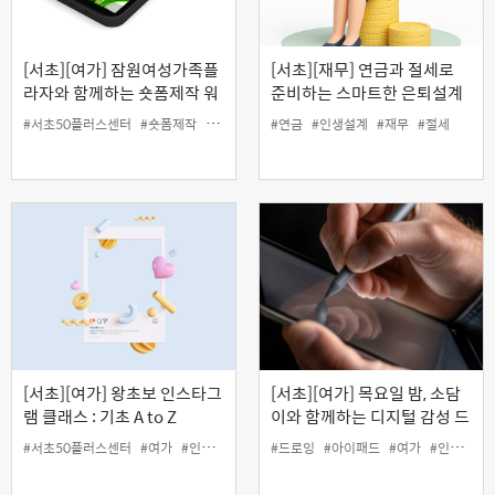
[서초][여가] 잠원여성가족플
[서초][재무] 연금과 절세로
라자와 함께하는 숏폼제작 워
준비하는 스마트한 은퇴설계
크숍 : 나의 일상 숏폼 에세이
#서초50플러스센터
#숏폼제작
#여가
#인생설계
#연금
#인생설계
#재무
#절세
[서초][여가] 왕초보 인스타그
[서초][여가] 목요일 밤, 소담
램 클래스 : 기초 A to Z
이와 함께하는 디지털 감성 드
로잉
#서초50플러스센터
#여가
#인생설계
#인스타그램
#드로잉
#아이패드
#여가
#인생설계