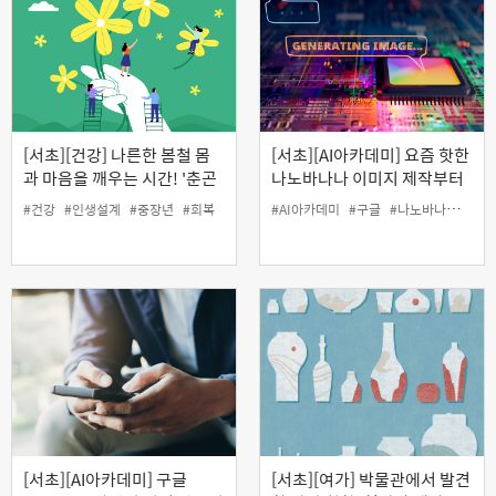
[서초][건강] 나른한 봄철 몸
[서초][AI아카데미] 요즘 핫한
과 마음을 깨우는 시간! '춘곤
나노바나나 이미지 제작부터
증 대신 회복탄력성 깨우기'
생성형 AI 영상 만들기까지
#건강
#인생설계
#중장년
#회복
#AI아카데미
#구글
#나노바나나
#생성
(온라인)
[서초][AI아카데미] 구글
[서초][여가] 박물관에서 발견