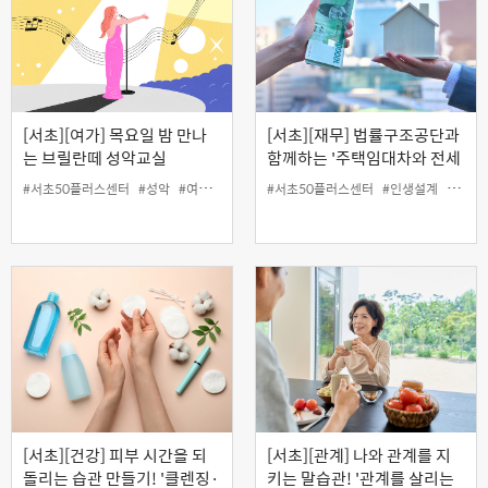
[서초][여가] 목요일 밤 만나
[서초][재무] 법률구조공단과
는 브릴란떼 성악교실
함께하는 '주택임대차와 전세
사기 피해예방' (오프라인)
#서초50플러스센터
#성악
#여가
#인생설계
#서초50플러스센터
#인생설계
#재무
[서초][건강] 피부 시간을 되
[서초][관계] 나와 관계를 지
돌리는 습관 만들기! '클렌징·
키는 말습관! '관계를 살리는