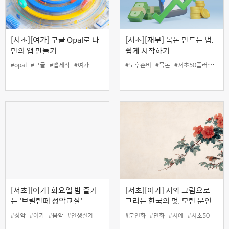
[서초][여가] 구글 Opal로 나
[서초][재무] 목돈 만드는 법,
만의 앱 만들기
쉽게 시작하기
#opal
#구글
#앱제작
#여가
#노후준비
#목돈
#서초50플러스센터
[서초][여가] 화요일 밤 즐기
[서초][여가] 시와 그림으로
는 '브릴란떼 성악교실'
그리는 한국의 멋, 모란 문인
화 기초
#성악
#여가
#음악
#인생설계
#문인화
#민화
#서예
#서초50플러스센터