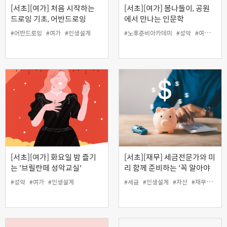
[서초][여가] 처음 시작하는
[서초][여가] 봄나들이, 공원
드로잉 기초, 어반드로잉
에서 만나는 인문학
#어반드로잉
#여가
#인생설계
#노후준비아카데미
#성악
#여가
#인
[서초][여가] 화요일 밤 즐기
[서초][재무] 세금전문가와 미
는 '브릴란떼 성악교실'
리 함께 준비하는 '꼭 알아야
할 자산관리와 절세 전략'
#성악
#여가
#인생설계
#세금
#인생설계
#자산
#재무
#절세