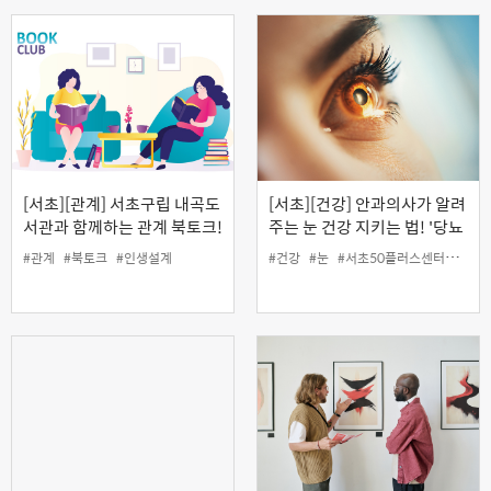
[서초][관계] 서초구립 내곡도
[서초][건강] 안과의사가 알려
서관과 함께하는 관계 북토크!
주는 눈 건강 지키는 법! '당뇨
'오십이 넘으면 세상이 보이는
와 눈 건강' (오프라인)
#관계
#북토크
#인생설계
#건강
#눈
#서초50플러스센터
#안건
이유'