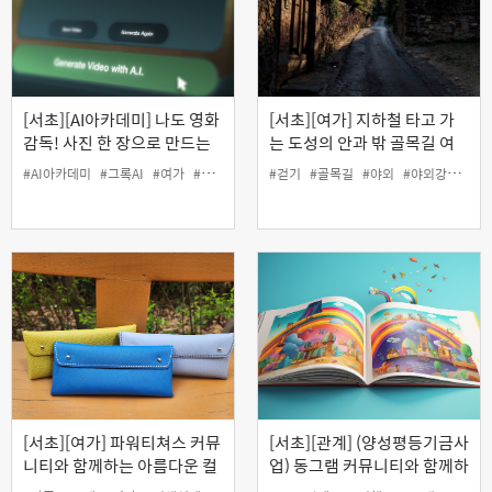
[서초][AI아카데미] 나도 영화
[서초][여가] 지하철 타고 가
감독! 사진 한 장으로 만드는
는 도성의 안과 밖 골목길 여
그록 AI 영상
행
#AI아카데미
#그록AI
#여가
#영상
#걷기
#골목길
#야외
#야외강좌
#여
[서초][여가] 파워티쳐스 커뮤
[서초][관계] (양성평등기금사
니티와 함께하는 아름다운 컬
업) 동그램 커뮤니티와 함께하
러와 가죽의 콜라보! '나만의
는 'AI로 공익 그림책 출판하