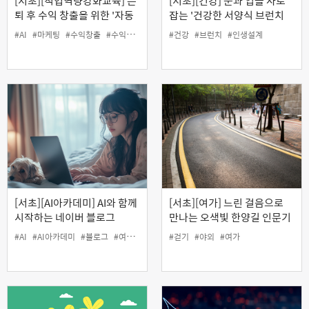
[서초][직업역량강화교육] 은
[서초][건강] 눈과 입을 사로
퇴 후 수익 창출을 위한 '자동
잡는 '건강한 서양식 브런치
화 마케팅 수익화 과정:퍼널
밥상'
#AI
#마케팅
#수익창출
#수익화
#자동화
#건강
#직업역량강화
#브런치
#인생설계
#퍼널마케팅
마케팅'
[서초][AI아카데미] AI와 함께
[서초][여가] 느린 걸음으로
시작하는 네이버 블로그
만나는 오색빛 한양길 인문기
행
#AI
#AI아카데미
#블로그
#여가
#인생설계
#걷기
#야외
#여가