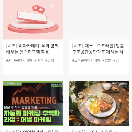
[서초][AI아카데미] AI와 함께
[서초][재무] [오프라인] 법률
배우는 인스타그램 활용
구조공단공단과 함께하는 사
례로 배우는 생활법률
#AI
#AI아카데미
#여가
#인생설계
#인스타그램
#노후준비아카데미
#법률
#인생설계