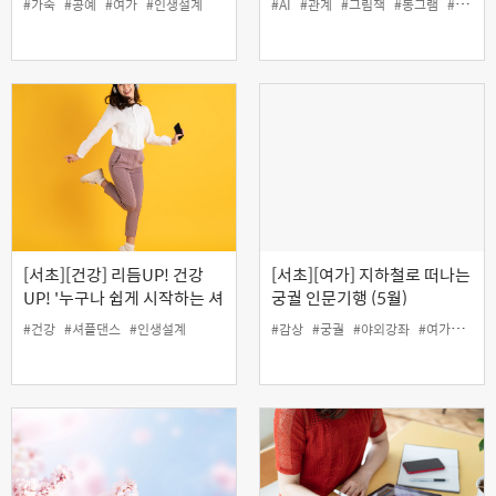
#가죽
#공예
#여가
#인생설계
#AI
#관계
#그림책
#동그램
#양성평등
가죽필통 만들기' (원데이)
기'
[서초][건강] 리듬UP! 건강
[서초][여가] 지하철로 떠나는
UP! '누구나 쉽게 시작하는 셔
궁궐 인문기행 (5월)
플댄스' (5월)
#건강
#셔플댄스
#인생설계
#감상
#궁궐
#야외강좌
#여가
#인생