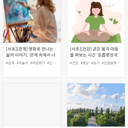
[서초][관계] 명화로 만나는
[서초][건강] 굳은 몸과 마음
삶의 이야기, '관계 속에서 나
을 펴보는 시간 '호흡명상과
를 지키며 살아간 여성 화가
회복요가'
#관계
#미술사
#여성화가
#인생설계
#건강
#명상
#요가
#인생설계
#호흡
들' (온라인)