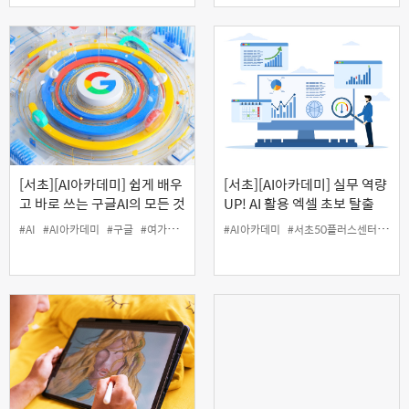
[서초][AI아카데미] 쉽게 배우
[서초][AI아카데미] 실무 역량
고 바로 쓰는 구글AI의 모든 것
UP! AI 활용 엑셀 초보 탈출
#AI
#AI아카데미
#구글
#여가
#인생설계
#AI아카데미
#서초50플러스센터
#엑