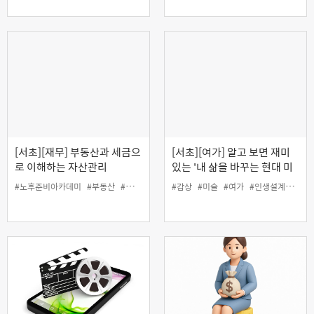
[서초][재무] 부동산과 세금으
[서초][여가] 알고 보면 재미
로 이해하는 자산관리
있는 '내 삶을 바꾸는 현대 미
술 감상법'
#노후준비아카데미
#부동산
#세금
#인생설계
#감상
#재무
#미술
#여가
#인생설계
#현대