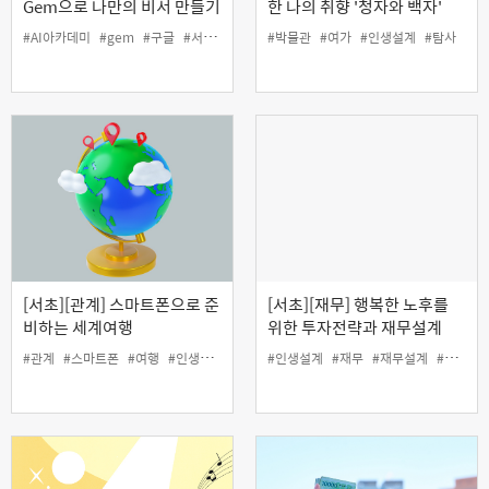
Gem으로 나만의 비서 만들기
한 나의 취향 '청자와 백자'
(야간)
#AI아카데미
#gem
#구글
#서초50플러스센터
#박물관
#인생설계
#여가
#인생설계
#탐사
[서초][관계] 스마트폰으로 준
[서초][재무] 행복한 노후를
비하는 세계여행
위한 투자전략과 재무설계
#관계
#스마트폰
#여행
#인생설계
#인생설계
#재무
#재무설계
#투자