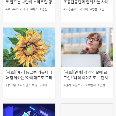
로 만드는 나만의 스마트한 영
조공단공단과 함께하는 사례
상편집
로 배우는 생활법률
#AI
#AI아카데미
#여가
#영상
#인생설계
#노후준비아카데미
#법률
#인생설계
[서초][여가] 동그램 커뮤니티
[서초][관계] 작가의 삶에 로
와 함께하는 '아이패드로 그리
그인! '나의 이야기로 브런치
는 오일파스텔 드로잉'
작가 도전하기'
#동그램
#디지털 드로잉
#아이패드
#여가
#관계
#오일파스텔
#글쓰기
#인생설계
#브런치
#인생설계
#