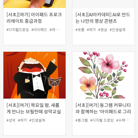
[서초][여가] 아이패드 프로크
[서초][AI아카데미] AI로 만드
리에이트 중급과정
는 나만의 영상 콘텐츠
#디지털드로잉
#아이패드
#여가
#프로크리에이트
#숏폼
#여가
#영상
#인생설계
[서초][여가] 목요일 밤, 새롭
[서초][여가] 동그램 커뮤니티
게 만나는 브릴란떼 성악교실
와 함께하는 '아이패드로 그리
는 디지털 수채화'
#성악
#여가
#인생설계
#동그램
#디지털 드로잉
#수채화
#아