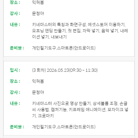
장소 :
익혀봄
강사 :
문청야
내용 :
키네마스터의 특징과 화면구성, 에셋스토어 이용하기,
오프닝 앤딩 만들기, 컷 편집, 자막 넣기, 음악 넣기, 내레
이션 넣기, 내보내기
준비물 :
개인필기도구,스마트폰(안드로이드)
일시 :
(3 회차) 2026.05.23
(09:30 ~ 11:30)
장소 :
익혀봄
강사 :
문청야
내용 :
키네마스터 사진으로 영상 만들기, 상세볼륨 조정, 손글
씨 사용법, 캡처기능, 키프레임 애니메이션, 모자이크 넣
기, 크로마키
준비물 :
개인필기도구,스마트폰(안드로이드)