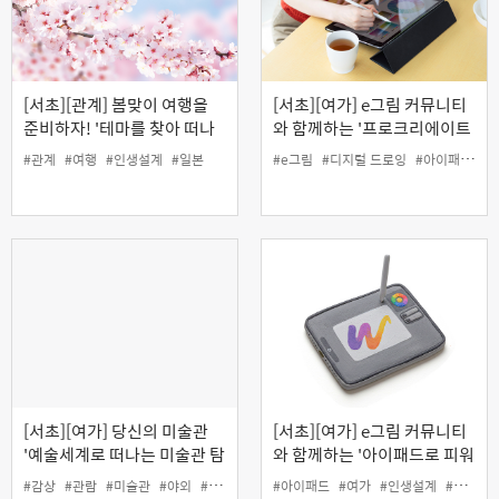
[서초][관계] 봄맞이 여행을
[서초][여가] e그림 커뮤니티
준비하자! '테마를 찾아 떠나
와 함께하는 '프로크리에이트
는 일본여행'
로 레더 코스터 만들기'
#관계
#여행
#인생설계
#일본
#e그림
#디지털 드로잉
#아이패드
#
[서초][여가] 당신의 미술관
[서초][여가] e그림 커뮤니티
'예술세계로 떠나는 미술관 탐
와 함께하는 '아이패드로 피워
방'
내는 나만의 탄생화 그리기'
#감상
#관람
#미술관
#야외
#여가
#인생설계
#아이패드
#여가
#인생설계
#커뮤니티