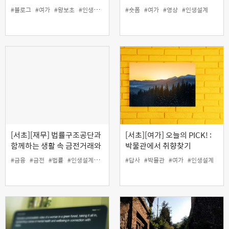
로그
#블로그
#여가
#왕보초
#인생설계
#숏폼
#여가
#영상
#인생설계
[서초][재무] 법률구조공단과
[서초][여가] 오늘의 PICK! :
함께하는 생활 속 금전거래와
박물관에서 취향찾기
채무관리 바로 알기(오프라
#금융
#금전
#법률
#인생설계
#재무
#채무
#답사
#박물관
#여가
#인생설계
인)