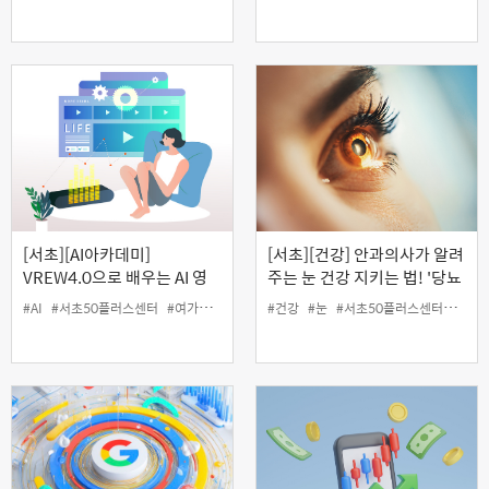
[서초][AI아카데미]
[서초][건강] 안과의사가 알려
VREW4.0으로 배우는 AI 영
주는 눈 건강 지키는 법! '당뇨
상 제작하기
와 눈 건강' (온라인)
#AI
#서초50플러스센터
#여가
#영상
#인생설계
#건강
#눈
#서초50플러스센터
#안건