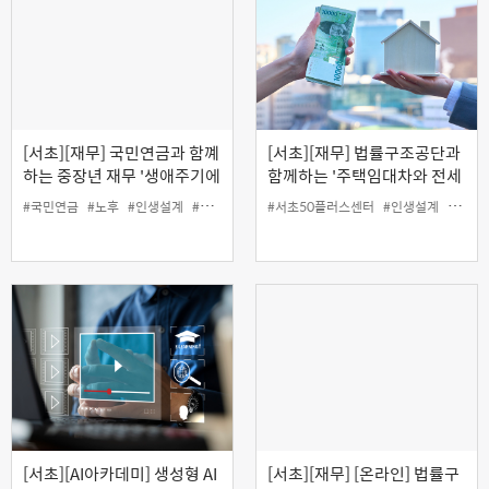
[서초][재무] 국민연금과 함꼐
[서초][재무] 법률구조공단과
하는 중장년 재무 '생애주기에
함께하는 '주택임대차와 전세
따른 투자전략'
사기 피해예방' (온라인)
#국민연금
#노후
#인생설계
#재무
#서초50플러스센터
#인생설계
#재무
[서초][AI아카데미] 생성형 AI
[서초][재무] [온라인] 법률구