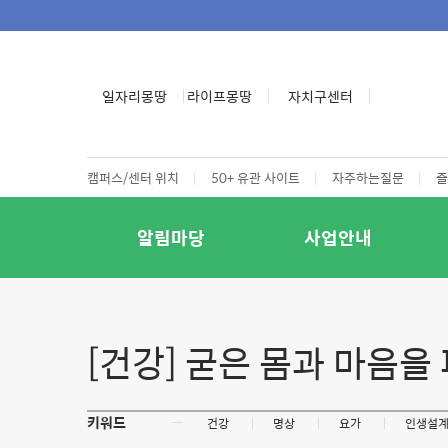
일자리몽땅
라이프몽땅
자치구센터
캠퍼스/센터 위치
|
50+ 유관 사이트
|
자주하는질문
|
즐
알림마당
사업안내
[건강] 굳은 몸과 마음을
키워드
ㅡ
건강
명상
요가
인생설